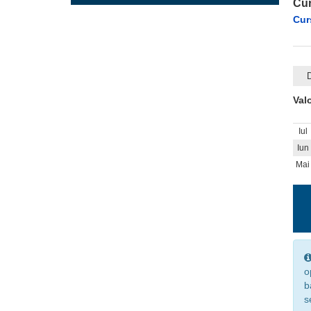
Cur
Cur
Val
Iul
Iun
Mai
o
b
s