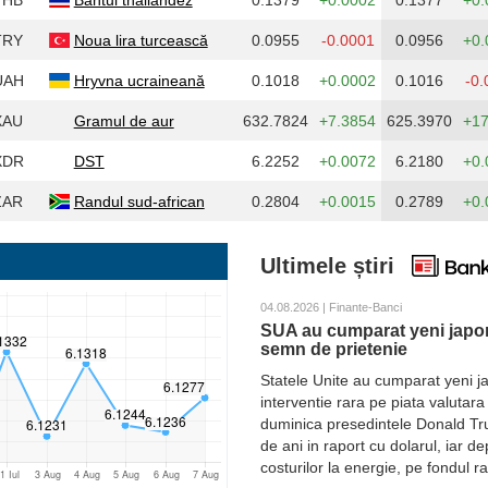
THB
Bahtul thailandez
0.1379
+0.0002
0.1377
+0.
TRY
Noua lira turcească
0.0955
-0.0001
0.0956
+0.
UAH
Hryvna ucraineană
0.1018
+0.0002
0.1016
-0.
XAU
Gramul de aur
632.7824
+7.3854
625.3970
+17
XDR
DST
6.2252
+0.0072
6.2180
+0.
ZAR
Randul sud-african
0.2804
+0.0015
0.2789
+0.
Ultimele știri
04.08.2026 | Finante-Banci
SUA au cumparat yeni japon
semn de prietenie
Statele Unite au cumparat yeni ja
interventie rara pe piata valutar
duminica presedintele Donald Trum
de ani in raport cu dolarul, iar 
costurilor la energie, pe fondul ra