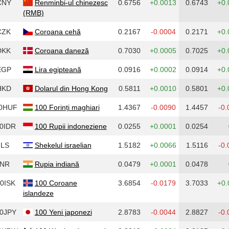
CNY
Renminbi-ul chinezesc
0.6756
+0.0013
0.6743
+0.
(RMB)
CZK
Coroana cehă
0.2167
-0.0004
0.2171
+0.
DKK
Coroana daneză
0.7030
+0.0005
0.7025
+0.
EGP
Lira egipteană
0.0916
+0.0002
0.0914
+0.
HKD
Dolarul din Hong Kong
0.5811
+0.0010
0.5801
+0.
0HUF
100 Forinți maghiari
1.4367
-0.0090
1.4457
-0.
0IDR
100 Rupii indoneziene
0.0255
+0.0001
0.0254
ILS
Shekelul israelian
1.5182
+0.0066
1.5116
-0.
INR
Rupia indiană
0.0479
+0.0001
0.0478
0ISK
100 Coroane
3.6854
-0.0179
3.7033
+0.
islandeze
0JPY
100 Yeni japonezi
2.8783
-0.0044
2.8827
-0.