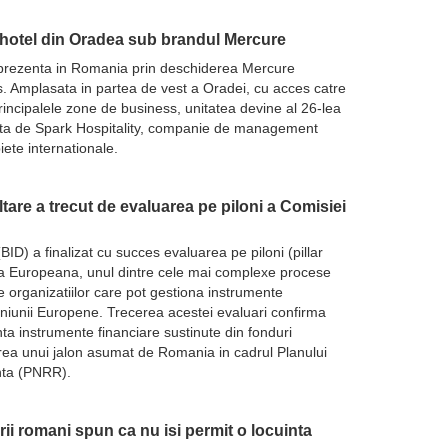
hotel din Oradea sub brandul Mercure
s prezenta in Romania prin deschiderea Mercure
s. Amplasata in partea de vest a Oradei, cu acces catre
principalele zone de business, unitatea devine al 26-lea
rata de Spark Hospitality, companie de management
iete internationale.
ltare a trecut de evaluarea pe piloni a Comisiei
(BID) a finalizat cu succes evaluarea pe piloni (pillar
a Europeana, unul dintre cele mai complexe procese
ate organizatiilor care pot gestiona instrumente
Uniunii Europene. Trecerea acestei evaluari confirma
ta instrumente financiare sustinute din fonduri
rea unui jalon asumat de Romania in cadrul Planului
nta (PNRR).
nerii romani spun ca nu isi permit o locuinta