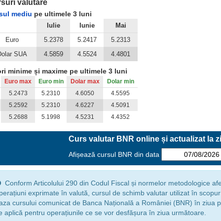
suri valutare
sul mediu
pe ultimele 3 luni
Iulie
Iunie
Mai
Euro
5.2378
5.2417
5.2313
Dolar SUA
4.5859
4.5524
4.4801
ori minime și maxime pe ultimele 3 luni
Euro max
Euro min
Dolar max
Dolar min
5.2473
5.2310
4.6050
4.5595
5.2592
5.2310
4.6227
4.5091
5.2688
5.1998
4.5231
4.4352
Curs valutar BNR online și actualizat la z
Afișează cursul BNR din data
Conform Articolului 290 din Codul Fiscal și normelor metodologice afe
perațiuni exprimate în valută, cursul de schimb valutar utilizat în scopuri 
aza cursului comunicat de Banca Națională a României (BNR) în ziua p
e aplică pentru operațiunile ce se vor desfășura în ziua următoare.