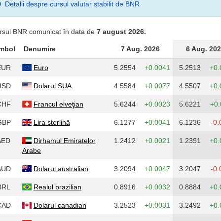
Detalii despre cursul valutar stabilit de BNR
rsul BNR comunicat în data de
7 august 2026.
mbol
Denumire
7 Aug. 2026
6 Aug. 20
EUR
Euro
5.2554
+0.0041
5.2513
+0.
USD
Dolarul SUA
4.5584
+0.0077
4.5507
+0.
CHF
Francul elveţian
5.6244
+0.0023
5.6221
+0.
GBP
Lira sterlină
6.1277
+0.0041
6.1236
-0.
AED
Dirhamul Emiratelor
1.2412
+0.0021
1.2391
+0.
Arabe
AUD
Dolarul australian
3.2094
+0.0047
3.2047
-0.
BRL
Realul brazilian
0.8916
+0.0032
0.8884
+0.
CAD
Dolarul canadian
3.2523
+0.0031
3.2492
+0.