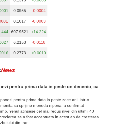
0007
0.1370
+0.0005
0001
0.0955
-0.0004
0001
0.1017
-0.0003
.444
607.9521
+14.224
0027
6.2153
-0.0118
0016
0.2773
+0.0010
ezi pentru prima data in peste un deceniu, ca
ponezi pentru prima data in peste zece ani, intr-o
a menita sa sprijine moneda nipona, a confirmat
p. Yenul atinsese cel mai redus nivel din ultimii 40
deprecierea sa a fost accentuata in acest an de cresterea
zboiului din Iran.