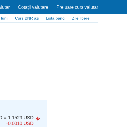
lutar
Cotații valutare
Preluare curs valutar
 lunii
Curs BNR azi
Lista bănci
Zile libere
O = 1.1529 USD
-0.0010 USD