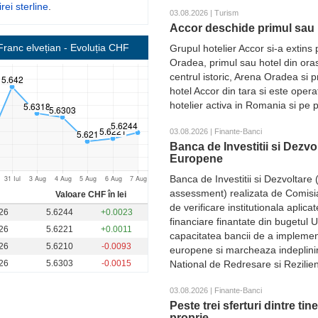
irei sterline
.
03.08.2026 | Turism
Accor deschide primul sau 
Franc elvețian
- Evoluția CHF
Grupul hotelier Accor si-a extin
Oradea, primul sau hotel din ora
centrul istoric, Arena Oradea si 
hotel Accor din tara si este ope
hotelier activa in Romania si pe p
03.08.2026 | Finante-Banci
Banca de Investitii si Dezvo
Europene
Banca de Investitii si Dezvoltare 
assessment) realizata de Comisi
Valoare CHF în lei
de verificare institutionala aplic
26
5.6244
+0.0023
financiare finantate din bugetul 
26
5.6221
+0.0011
capacitatea bancii de a implemen
26
5.6210
-0.0093
europene si marcheaza indeplini
26
5.6303
-0.0015
National de Redresare si Rezilie
03.08.2026 | Finante-Banci
Peste trei sferturi dintre ti
proprie