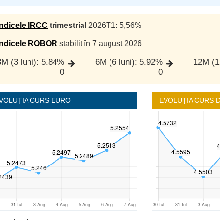
Indicele IRCC
trimestrial
2026T1: 5,56%
Indicele ROBOR
stabilit în 7 august 2026
3M (3 luni): 5.84%
6M (6 luni): 5.92%
12M (1
0
0
VOLUȚIA CURS EURO
EVOLUȚIA CURS 