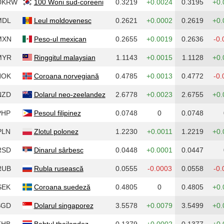
0KRW
100 Woni sud-coreeni
0.3219
+0.0024
0.3195
+0.
MDL
Leul moldovenesc
0.2621
+0.0002
0.2619
+0.
MXN
Peso-ul mexican
0.2655
+0.0019
0.2636
-0.
MYR
Ringgitul malaysian
1.1143
+0.0015
1.1128
+0.
NOK
Coroana norvegiană
0.4785
+0.0013
0.4772
-0.
NZD
Dolarul neo-zeelandez
2.6778
+0.0023
2.6755
+0.
PHP
Pesoul filipinez
0.0748
0
0.0748
PLN
Zlotul polonez
1.2230
+0.0011
1.2219
+0.
RSD
Dinarul sârbesc
0.0448
+0.0001
0.0447
RUB
Rubla rusească
0.0555
-0.0003
0.0558
-0.
SEK
Coroana suedeză
0.4805
0
0.4805
+0.
SGD
Dolarul singaporez
3.5578
+0.0079
3.5499
+0.