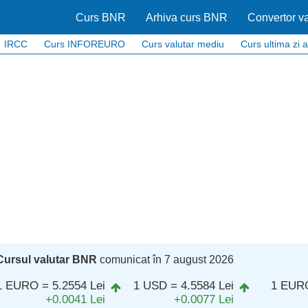
Curs BNR
Arhiva curs BNR
Convertor va
IRCC
Curs INFOREURO
Curs valutar mediu
Curs ultima zi a
Cursul valutar BNR
comunicat în 7 august 2026
1 EURO = 5.2554 Lei
1 USD = 4.5584 Lei
1 EUR
+0.0041 Lei
+0.0077 Lei