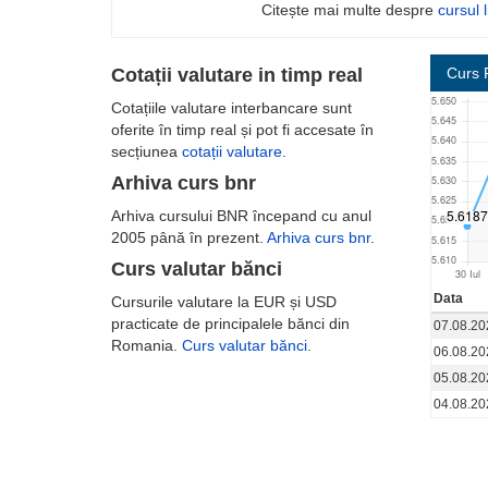
Citește mai multe despre
cursul l
Cotații valutare in timp real
Curs 
Cotațiile valutare interbancare sunt
oferite în timp real și pot fi accesate în
secțiunea
cotații valutare
.
Arhiva curs bnr
Arhiva cursului BNR începand cu anul
2005 până în prezent.
Arhiva curs bnr
.
Curs valutar bănci
Data
Cursurile valutare la EUR și USD
practicate de principalele bănci din
07.08.20
Romania.
Curs valutar bănci
.
06.08.20
05.08.20
04.08.20