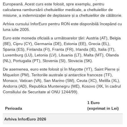
Europeană. Acest curs este folosit, spre exemplu, pentru
calcularea rambursării cheltuielilor medicale, a cheltuielilor de
misiune, a indemnizației de deplasare și a cheltuielilor de călătorie.
Arhiva cursului InforEuro pentru RON este disponibilă începând cu
luna iulie 2005.
Euro este moneda oficială a următoarelor țări: Austria (AT), Belgia
(BE), Cipru (CY), Germania (DE), Estonia (EE), Grecia (EL),
Spania (ES), Finlanda (FI), Franta (FR), Irlanda (IE), Italia (IT),
Luxemburg (LU), Letonia (LV), Lituania (LT), Malta (MT), Olanda
(NL), Portugalia (PT), Slovenia (SI), Slovacia (SK).
De asemenea, euro este folosit și în Mayotte (YT), Saint Pierre și
Miquelon (PM), Teritoriile australe și antarctice franceze (TF),
Monaco, Vatican (VA), San Marino (SM), Ceuta (XC), Melilla (XL),
Andorra (AD), Republica Muntenegru (ME), Kosovo (XK, în cadrul
Consiliului de Securitate al ONU 1244/99).
1 Euro
Perioada
(exprimat in Lei)
Arhiva InforEuro 2026