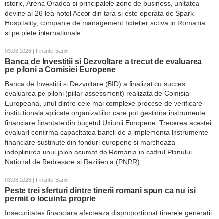
istoric, Arena Oradea si principalele zone de business, unitatea
devine al 26-lea hotel Accor din tara si este operata de Spark
Hospitality, companie de management hotelier activa in Romania
si pe piete internationale.
03.08.2026 | Finante-Banci
Banca de Investitii si Dezvoltare a trecut de evaluarea
pe piloni a Comisiei Europene
Banca de Investitii si Dezvoltare (BID) a finalizat cu succes
evaluarea pe piloni (pillar assessment) realizata de Comisia
Europeana, unul dintre cele mai complexe procese de verificare
institutionala aplicate organizatiilor care pot gestiona instrumente
financiare finantate din bugetul Uniunii Europene. Trecerea acestei
evaluari confirma capacitatea bancii de a implementa instrumente
financiare sustinute din fonduri europene si marcheaza
indeplinirea unui jalon asumat de Romania in cadrul Planului
National de Redresare si Rezilienta (PNRR).
03.08.2026 | Finante-Banci
Peste trei sferturi dintre tinerii romani spun ca nu isi
permit o locuinta proprie
Insecuritatea financiara afecteaza disproportionat tinerele generatii