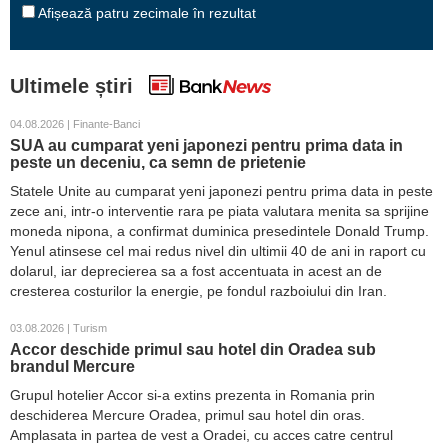
Afișează patru zecimale în rezultat
Ultimele știri
04.08.2026 | Finante-Banci
SUA au cumparat yeni japonezi pentru prima data in
peste un deceniu, ca semn de prietenie
Statele Unite au cumparat yeni japonezi pentru prima data in peste
zece ani, intr-o interventie rara pe piata valutara menita sa sprijine
moneda nipona, a confirmat duminica presedintele Donald Trump.
Yenul atinsese cel mai redus nivel din ultimii 40 de ani in raport cu
dolarul, iar deprecierea sa a fost accentuata in acest an de
cresterea costurilor la energie, pe fondul razboiului din Iran.
03.08.2026 | Turism
Accor deschide primul sau hotel din Oradea sub
brandul Mercure
Grupul hotelier Accor si-a extins prezenta in Romania prin
deschiderea Mercure Oradea, primul sau hotel din oras.
Amplasata in partea de vest a Oradei, cu acces catre centrul