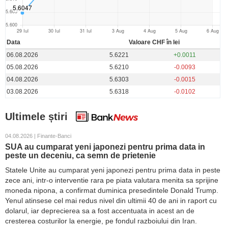
Data
Valoare CHF în lei
06.08.2026
5.6221
+0.0011
05.08.2026
5.6210
-0.0093
04.08.2026
5.6303
-0.0015
03.08.2026
5.6318
-0.0102
Ultimele știri
04.08.2026 | Finante-Banci
SUA au cumparat yeni japonezi pentru prima data in
peste un deceniu, ca semn de prietenie
Statele Unite au cumparat yeni japonezi pentru prima data in peste
zece ani, intr-o interventie rara pe piata valutara menita sa sprijine
moneda nipona, a confirmat duminica presedintele Donald Trump.
Yenul atinsese cel mai redus nivel din ultimii 40 de ani in raport cu
dolarul, iar deprecierea sa a fost accentuata in acest an de
cresterea costurilor la energie, pe fondul razboiului din Iran.