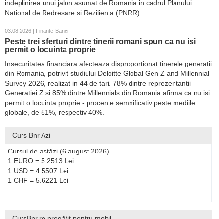
indeplinirea unui jalon asumat de Romania in cadrul Planului
National de Redresare si Rezilienta (PNRR).
03.08.2026 | Finante-Banci
Peste trei sferturi dintre tinerii romani spun ca nu isi
permit o locuinta proprie
Insecuritatea financiara afecteaza disproportionat tinerele generatii
din Romania, potrivit studiului Deloitte Global Gen Z and Millennial
Survey 2026, realizat in 44 de tari. 78% dintre reprezentantii
Generatiei Z si 85% dintre Millennials din Romania afirma ca nu isi
permit o locuinta proprie - procente semnificativ peste mediile
globale, de 51%, respectiv 40%.
Curs Bnr Azi
Cursul de astăzi (6 august 2026)
1 EURO = 5.2513 Lei
1 USD = 4.5507 Lei
1 CHF = 5.6221 Lei
CursBnr.ro pregătit pentru mobil