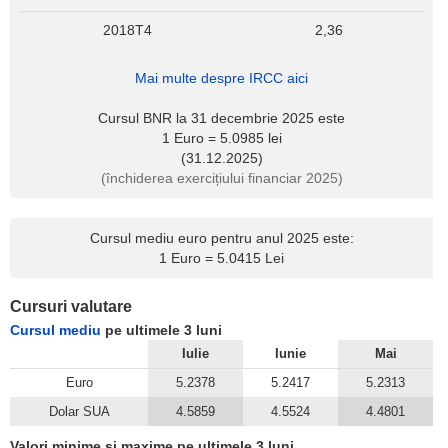
2018T4
2,36
Mai multe despre IRCC aici
Cursul BNR la 31 decembrie 2025 este
1 Euro = 5.0985 lei
(31.12.2025)
(închiderea exercițiului financiar 2025)
Cursul mediu euro pentru anul 2025 este:
1 Euro = 5.0415 Lei
Cursuri valutare
Cursul mediu
pe ultimele 3 luni
Iulie
Iunie
Mai
Euro
5.2378
5.2417
5.2313
Dolar SUA
4.5859
4.5524
4.4801
Valori minime și maxime pe ultimele 3 luni