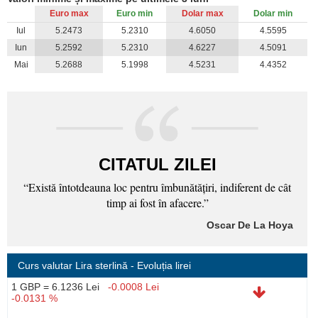
Euro max
Euro min
Dolar max
Dolar min
Iul
5.2473
5.2310
4.6050
4.5595
Iun
5.2592
5.2310
4.6227
4.5091
Mai
5.2688
5.1998
4.5231
4.4352
CITATUL ZILEI
“Există întotdeauna loc pentru îmbunătăţiri, indiferent de cât
timp ai fost în afacere.”
Oscar De La Hoya
Curs valutar Lira sterlină
- Evoluția lirei
1 GBP = 6.1236 Lei
-0.0008 Lei
-0.0131 %