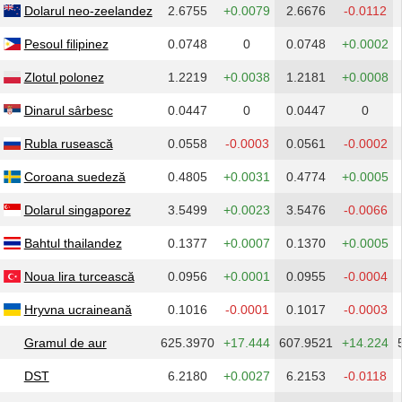
Dolarul neo-zeelandez
2.6755
+0.0079
2.6676
-0.0112
Pesoul filipinez
0.0748
0
0.0748
+0.0002
Zlotul polonez
1.2219
+0.0038
1.2181
+0.0008
Dinarul sârbesc
0.0447
0
0.0447
0
Rubla rusească
0.0558
-0.0003
0.0561
-0.0002
Coroana suedeză
0.4805
+0.0031
0.4774
+0.0005
Dolarul singaporez
3.5499
+0.0023
3.5476
-0.0066
Bahtul thailandez
0.1377
+0.0007
0.1370
+0.0005
Noua lira turcească
0.0956
+0.0001
0.0955
-0.0004
Hryvna ucraineană
0.1016
-0.0001
0.1017
-0.0003
Gramul de aur
625.3970
+17.444
607.9521
+14.224
DST
6.2180
+0.0027
6.2153
-0.0118