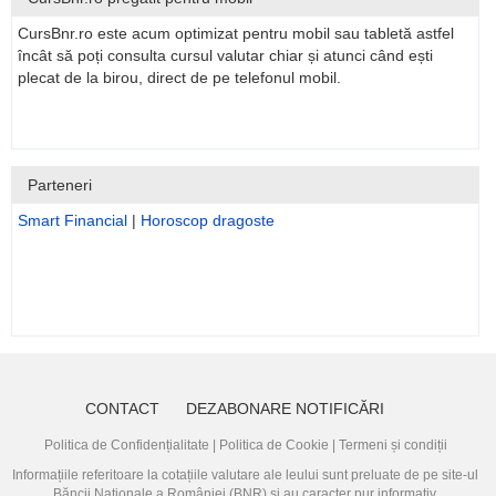
CursBnr.ro este acum optimizat pentru mobil sau tabletă astfel
încât să poți consulta cursul valutar chiar și atunci când ești
plecat de la birou, direct de pe telefonul mobil.
Parteneri
Smart Financial
|
Horoscop dragoste
CONTACT
DEZABONARE NOTIFICĂRI
Politica de Confidențialitate
|
Politica de Cookie
|
Termeni și condiții
Informațiile referitoare la cotațiile valutare ale leului sunt preluate de pe site-ul
Băncii Naționale a României (BNR)
și au caracter pur informativ.