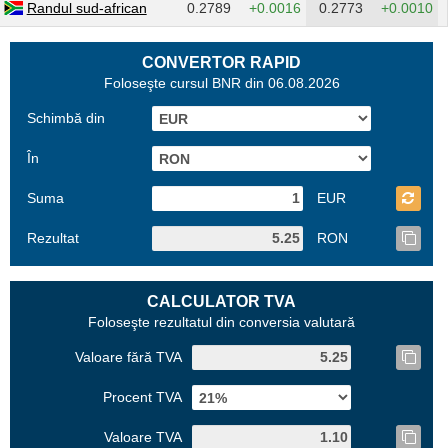
Randul sud-african
0.2789
+0.0016
0.2773
+0.0010
CONVERTOR RAPID
Foloseşte cursul BNR din 06.08.2026
Schimbă din
În
Suma
EUR
Rezultat
RON
CALCULATOR TVA
Foloseşte rezultatul din conversia valutară
Valoare fără TVA
Procent TVA
Valoare TVA