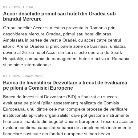
03.08.2026 | Turism
Accor deschide primul sau hotel din Oradea sub
brandul Mercure
Grupul hotelier Accor si-a extins prezenta in Romania prin
deschiderea Mercure Oradea, primul sau hotel din oras.
Amplasata in partea de vest a Oradei, cu acces catre centrul
istoric, Arena Oradea si principalele zone de business, unitatea
devine al 26-lea hotel Accor din tara si este operata de Spark
Hospitality, companie de management hotelier activa in Romania
si pe piete internationale.
03.08.2026 | Finante-Banci
Banca de Investitii si Dezvoltare a trecut de evaluarea
pe piloni a Comisiei Europene
Banca de Investitii si Dezvoltare (BID) a finalizat cu succes
evaluarea pe piloni (pillar assessment) realizata de Comisia
Europeana, unul dintre cele mai complexe procese de verificare
institutionala aplicate organizatiilor care pot gestiona instrumente
financiare finantate din bugetul Uniunii Europene. Trecerea acestei
evaluari confirma capacitatea bancii de a implementa instrumente
financiare sustinute din fonduri europene si marcheaza