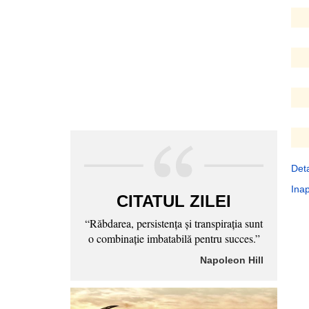
Deta
Inap
CITATUL ZILEI
“Răbdarea, persistenţa şi transpiraţia sunt
o combinaţie imbatabilă pentru succes.”
Napoleon Hill