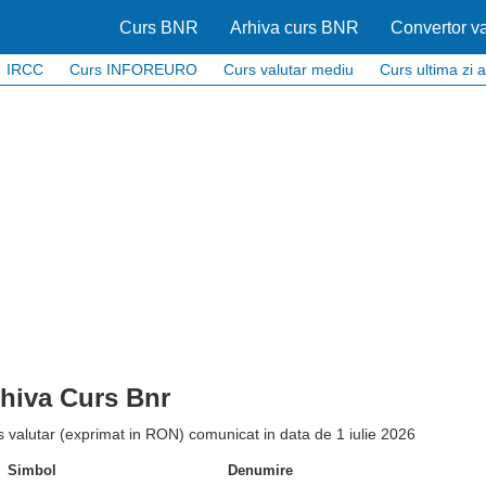
Curs BNR
Arhiva curs BNR
Convertor va
IRCC
Curs INFOREURO
Curs valutar mediu
Curs ultima zi a
hiva Curs Bnr
 valutar (exprimat in RON) comunicat in data de 1 iulie 2026
Simbol
Denumire