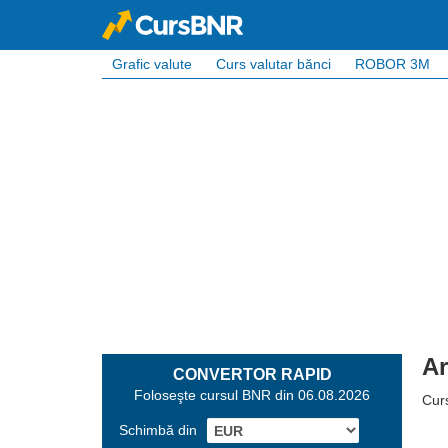
Grafic valute
Curs valutar bănci
ROBOR 3M
Ar
CONVERTOR RAPID
Foloseşte cursul BNR din 06.08.2026
Curs
Schimbă din