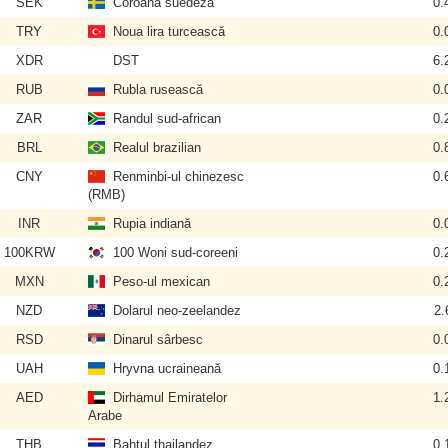
SEK
Coroana suedeză
0.
TRY
Noua lira turcească
0.
XDR
DST
6.
RUB
Rubla rusească
0.
ZAR
Randul sud-african
0.
BRL
Realul brazilian
0.
CNY
Renminbi-ul chinezesc
0.
(RMB)
INR
Rupia indiană
0.
100KRW
100 Woni sud-coreeni
0.
MXN
Peso-ul mexican
0.
NZD
Dolarul neo-zeelandez
2.
RSD
Dinarul sârbesc
0.
UAH
Hryvna ucraineană
0.
AED
Dirhamul Emiratelor
1.
Arabe
THB
Bahtul thailandez
0.