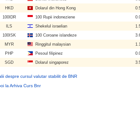
HKD
Dolarul din Hong Kong
0.
100IDR
100 Rupii indoneziene
0.
ILS
Shekelul israelian
1.
100ISK
100 Coroane islandeze
3.
MYR
Ringgitul malaysian
1.
PHP
Pesoul filipinez
0.
SGD
Dolarul singaporez
3.
lii despre cursul valutar stabilit de BNR
oi la Arhiva Curs Bnr