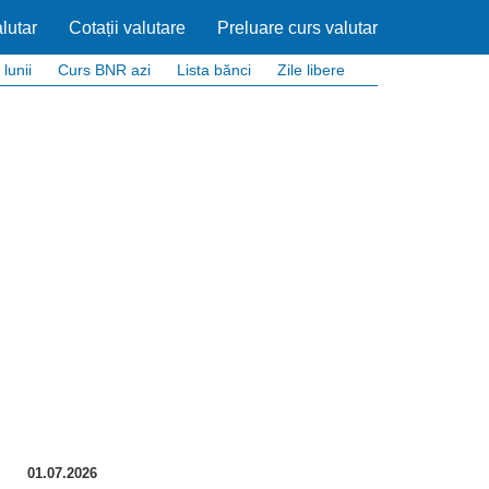
lutar
Cotații valutare
Preluare curs valutar
 lunii
Curs BNR azi
Lista bănci
Zile libere
01.07.2026