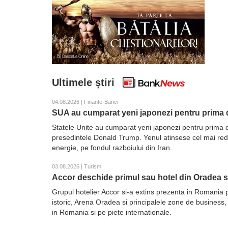
Ultimele știri
04.08.2026 | Finante-Banci
SUA au cumparat yeni japonezi pentru prima d
Statele Unite au cumparat yeni japonezi pentru prima d
presedintele Donald Trump. Yenul atinsese cel mai redus 
energie, pe fondul razboiului din Iran.
03.08.2026 | Turism
Accor deschide primul sau hotel din Oradea 
Grupul hotelier Accor si-a extins prezenta in Romania 
istoric, Arena Oradea si principalele zone de business,
in Romania si pe piete internationale.