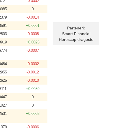
4721
-0.0002
0985
0
2379
-0.0014
0591
+0.0001
Parteneri:
Smart Financial
2803
-0.0008
Horoscop dragoste
8919
+0.0025
6774
-0.0007
0484
-0.0002
2955
-0.0012
2625
-0.0010
6111
+0.0089
0447
0
1027
0
2531
+0.0003
1379
-0.0006