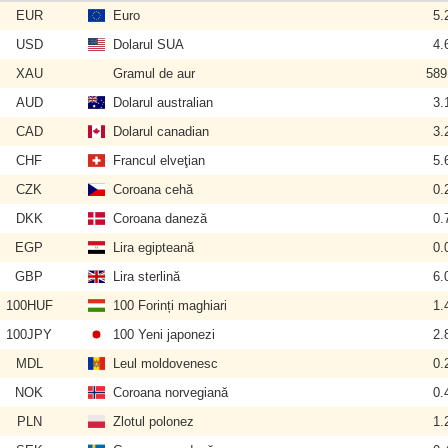
EUR
Euro
5.
USD
Dolarul SUA
4.
XAU
Gramul de aur
589
AUD
Dolarul australian
3.
CAD
Dolarul canadian
3.
CHF
Francul elveţian
5.
CZK
Coroana cehă
0.
DKK
Coroana daneză
0.
EGP
Lira egipteană
0.
GBP
Lira sterlină
6.
100HUF
100 Forinți maghiari
1.
100JPY
100 Yeni japonezi
2.
MDL
Leul moldovenesc
0.
NOK
Coroana norvegiană
0.
PLN
Zlotul polonez
1.