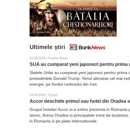
Ultimele știri
04.08.2026 | Finante-Banci
SUA au cumparat yeni japonezi pentru prima d
Statele Unite au cumparat yeni japonezi pentru prima d
presedintele Donald Trump. Yenul atinsese cel mai redus 
energie, pe fondul razboiului din Iran.
03.08.2026 | Turism
Accor deschide primul sau hotel din Oradea 
Grupul hotelier Accor si-a extins prezenta in Romania 
istoric, Arena Oradea si principalele zone de business,
in Romania si pe piete internationale.