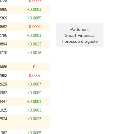
4728
-0.0009
0985
+0.0001
2369
+0.0085
0592
-0.0002
Parteneri:
Smart Financial
2796
+0.0001
Horoscop dragoste
8894
+0.0023
6770
+0.0016
0486
0
2982
-0.0007
2629
+0.0007
5982
+0.0009
0447
+0.0001
1025
+0.0003
2524
+0.0023
1382
+0.0005