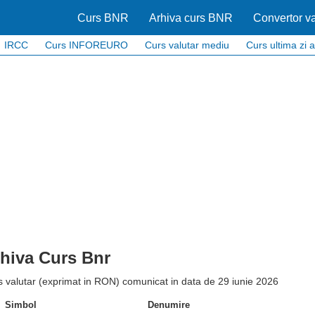
Curs BNR
Arhiva curs BNR
Convertor va
IRCC
Curs INFOREURO
Curs valutar mediu
Curs ultima zi a
hiva Curs Bnr
 valutar (exprimat in RON) comunicat in data de 29 iunie 2026
Simbol
Denumire