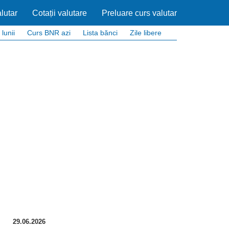
lutar
Cotații valutare
Preluare curs valutar
 lunii
Curs BNR azi
Lista bănci
Zile libere
29.06.2026