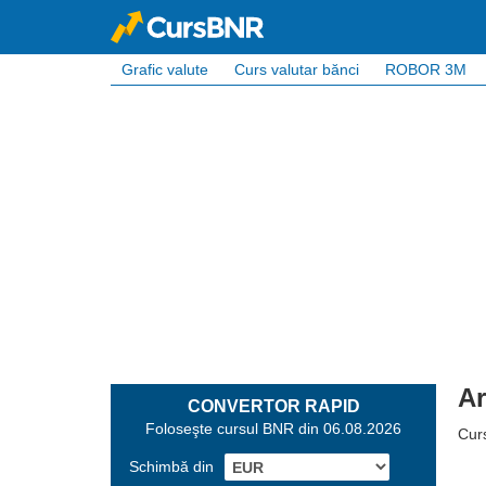
Grafic valute
Curs valutar bănci
ROBOR 3M
Ar
CONVERTOR RAPID
Foloseşte cursul BNR din 06.08.2026
Curs
Schimbă din