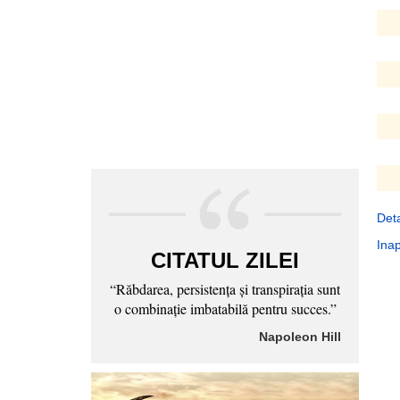
Deta
Inap
CITATUL ZILEI
“Răbdarea, persistenţa şi transpiraţia sunt
o combinaţie imbatabilă pentru succes.”
Napoleon Hill