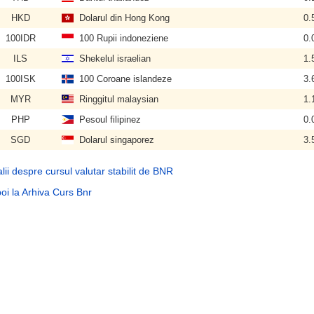
HKD
Dolarul din Hong Kong
0.
100IDR
100 Rupii indoneziene
0.
ILS
Shekelul israelian
1.
100ISK
100 Coroane islandeze
3.
MYR
Ringgitul malaysian
1.
PHP
Pesoul filipinez
0.
SGD
Dolarul singaporez
3.
lii despre cursul valutar stabilit de BNR
oi la Arhiva Curs Bnr