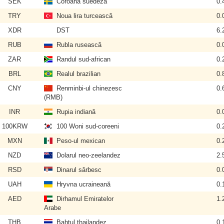
SEK
Coroana suedeză
0.
TRY
Noua lira turcească
0.
XDR
DST
6.
RUB
Rubla rusească
0.
ZAR
Randul sud-african
0.
BRL
Realul brazilian
0.
CNY
Renminbi-ul chinezesc
0.
(RMB)
INR
Rupia indiană
0.
100KRW
100 Woni sud-coreeni
0.
MXN
Peso-ul mexican
0.
NZD
Dolarul neo-zeelandez
2.
RSD
Dinarul sârbesc
0.
UAH
Hryvna ucraineană
0.
AED
Dirhamul Emiratelor
1.
Arabe
THB
Bahtul thailandez
0.