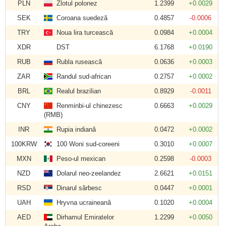
PLN
Zlotul polonez
1.2399
+0.0029
SEK
Coroana suedeză
0.4857
-0.0006
TRY
Noua lira turcească
0.0984
+0.0004
XDR
DST
6.1768
+0.0190
RUB
Rubla rusească
0.0636
+0.0003
ZAR
Randul sud-african
0.2757
+0.0002
BRL
Realul brazilian
0.8929
-0.0011
CNY
Renminbi-ul chinezesc
0.6663
+0.0029
(RMB)
INR
Rupia indiană
0.0472
+0.0002
100KRW
100 Woni sud-coreeni
0.3010
+0.0007
MXN
Peso-ul mexican
0.2598
-0.0003
NZD
Dolarul neo-zeelandez
2.6621
+0.0151
RSD
Dinarul sârbesc
0.0447
+0.0001
UAH
Hryvna ucraineană
0.1020
+0.0004
AED
Dirhamul Emiratelor
1.2299
+0.0050