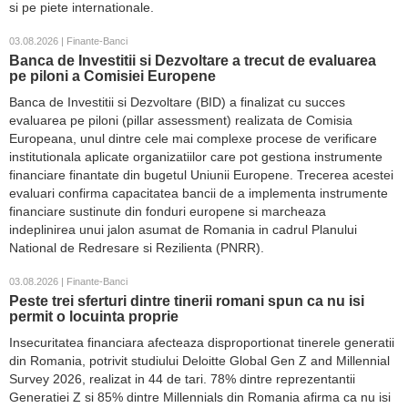
si pe piete internationale.
03.08.2026 | Finante-Banci
Banca de Investitii si Dezvoltare a trecut de evaluarea
pe piloni a Comisiei Europene
Banca de Investitii si Dezvoltare (BID) a finalizat cu succes
evaluarea pe piloni (pillar assessment) realizata de Comisia
Europeana, unul dintre cele mai complexe procese de verificare
institutionala aplicate organizatiilor care pot gestiona instrumente
financiare finantate din bugetul Uniunii Europene. Trecerea acestei
evaluari confirma capacitatea bancii de a implementa instrumente
financiare sustinute din fonduri europene si marcheaza
indeplinirea unui jalon asumat de Romania in cadrul Planului
National de Redresare si Rezilienta (PNRR).
03.08.2026 | Finante-Banci
Peste trei sferturi dintre tinerii romani spun ca nu isi
permit o locuinta proprie
Insecuritatea financiara afecteaza disproportionat tinerele generatii
din Romania, potrivit studiului Deloitte Global Gen Z and Millennial
Survey 2026, realizat in 44 de tari. 78% dintre reprezentantii
Generatiei Z si 85% dintre Millennials din Romania afirma ca nu isi