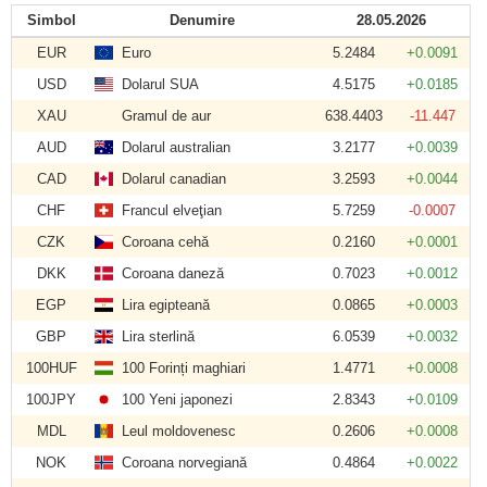
Simbol
Denumire
28.05.2026
EUR
Euro
5.2484
+0.0091
USD
Dolarul SUA
4.5175
+0.0185
XAU
Gramul de aur
638.4403
-11.447
AUD
Dolarul australian
3.2177
+0.0039
CAD
Dolarul canadian
3.2593
+0.0044
CHF
Francul elveţian
5.7259
-0.0007
CZK
Coroana cehă
0.2160
+0.0001
DKK
Coroana daneză
0.7023
+0.0012
EGP
Lira egipteană
0.0865
+0.0003
GBP
Lira sterlină
6.0539
+0.0032
100HUF
100 Forinți maghiari
1.4771
+0.0008
100JPY
100 Yeni japonezi
2.8343
+0.0109
MDL
Leul moldovenesc
0.2606
+0.0008
NOK
Coroana norvegiană
0.4864
+0.0022