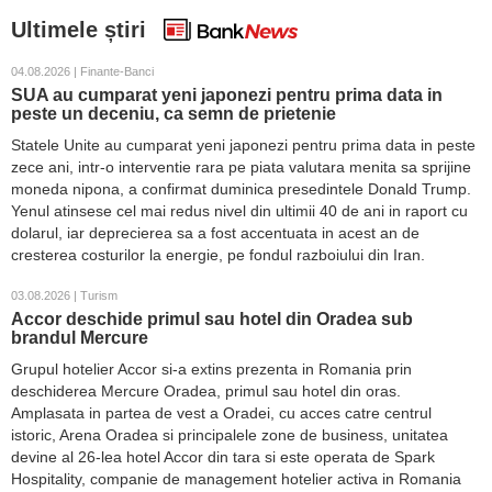
Ultimele știri
04.08.2026 | Finante-Banci
SUA au cumparat yeni japonezi pentru prima data in
peste un deceniu, ca semn de prietenie
Statele Unite au cumparat yeni japonezi pentru prima data in peste
zece ani, intr-o interventie rara pe piata valutara menita sa sprijine
moneda nipona, a confirmat duminica presedintele Donald Trump.
Yenul atinsese cel mai redus nivel din ultimii 40 de ani in raport cu
dolarul, iar deprecierea sa a fost accentuata in acest an de
cresterea costurilor la energie, pe fondul razboiului din Iran.
03.08.2026 | Turism
Accor deschide primul sau hotel din Oradea sub
brandul Mercure
Grupul hotelier Accor si-a extins prezenta in Romania prin
deschiderea Mercure Oradea, primul sau hotel din oras.
Amplasata in partea de vest a Oradei, cu acces catre centrul
istoric, Arena Oradea si principalele zone de business, unitatea
devine al 26-lea hotel Accor din tara si este operata de Spark
Hospitality, companie de management hotelier activa in Romania