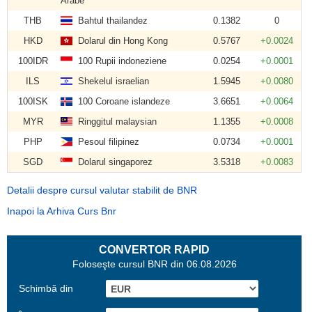
Arabe
THB
Bahtul thailandez
0.1382
0
HKD
Dolarul din Hong Kong
0.5767
+0.0024
100IDR
100 Rupii indoneziene
0.0254
+0.0001
ILS
Shekelul israelian
1.5945
+0.0080
100ISK
100 Coroane islandeze
3.6651
+0.0064
MYR
Ringgitul malaysian
1.1355
+0.0008
PHP
Pesoul filipinez
0.0734
+0.0001
SGD
Dolarul singaporez
3.5318
+0.0083
Detalii despre cursul valutar stabilit de BNR
Inapoi la Arhiva Curs Bnr
CONVERTOR RAPID
Foloseşte cursul BNR din 06.08.2026
Schimbă din