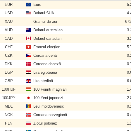
EUR
Euro
5.
USD
Dolarul SUA
4.
XAU
Gramul de aur
673
AUD
Dolarul australian
3.
CAD
Dolarul canadian
3.
CHF
Francul elveţian
5.
CZK
Coroana cehă
0.
DKK
Coroana daneză
0.
EGP
Lira egipteană
0.
GBP
Lira sterlină
6.
100HUF
100 Forinți maghiari
1.
100JPY
100 Yeni japonezi
2.
MDL
Leul moldovenesc
0.
NOK
Coroana norvegiană
0.
PLN
Zlotul polonez
1.