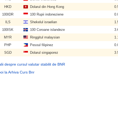
HKD
Dolarul din Hong Kong
0.
100IDR
100 Rupii indoneziene
0.
ILS
Shekelul israelian
1.
100ISK
100 Coroane islandeze
3.
MYR
Ringgitul malaysian
1.
PHP
Pesoul filipinez
0.
SGD
Dolarul singaporez
3.
lii despre cursul valutar stabilit de BNR
oi la Arhiva Curs Bnr