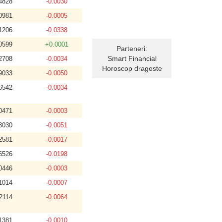
4828
-0.0030
0981
-0.0005
1206
-0.0338
0599
+0.0001
Parteneri:
Smart Financial
2708
-0.0034
Horoscop dragoste
9033
-0.0050
6542
-0.0034
0471
-0.0003
3030
-0.0051
2581
-0.0017
6526
-0.0198
0446
-0.0003
1014
-0.0007
2114
-0.0064
1381
-0.0010