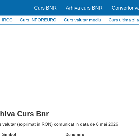
Curs BNR
Arhiva curs BNR
Convertor va
IRCC
Curs INFOREURO
Curs valutar mediu
Curs ultima zi a
hiva Curs Bnr
s valutar (exprimat in RON) comunicat in data de 8 mai 2026
Simbol
Denumire