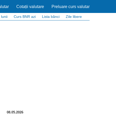
lutar
Cotații valutare
Preluare curs valutar
 lunii
Curs BNR azi
Lista bănci
Zile libere
08.05.2026