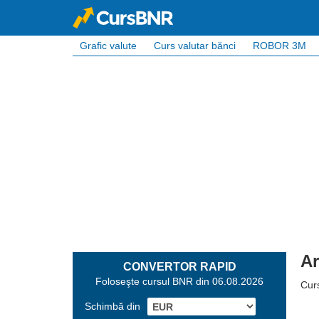
Grafic valute
Curs valutar bănci
ROBOR 3M
Ar
CONVERTOR RAPID
Foloseşte cursul BNR din 06.08.2026
Cur
Schimbă din