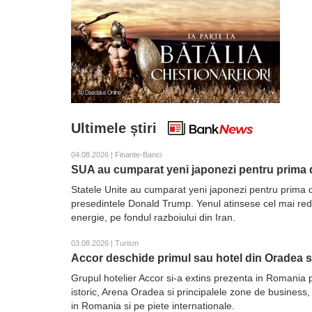
Ultimele știri
04.08.2026 | Finante-Banci
SUA au cumparat yeni japonezi pentru prima d
Statele Unite au cumparat yeni japonezi pentru prima d
presedintele Donald Trump. Yenul atinsese cel mai redus 
energie, pe fondul razboiului din Iran.
03.08.2026 | Turism
Accor deschide primul sau hotel din Oradea 
Grupul hotelier Accor si-a extins prezenta in Romania 
istoric, Arena Oradea si principalele zone de business,
in Romania si pe piete internationale.