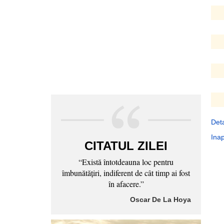
Deta
Inap
CITATUL ZILEI
“Există întotdeauna loc pentru
îmbunătăţiri, indiferent de cât timp ai fost
în afacere.”
Oscar De La Hoya