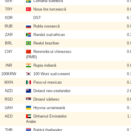
SEK
Coroana suedeză
0.
TRY
Noua lira turcească
0.
XDR
DST
6.
RUB
Rubla rusească
0.
ZAR
Randul sud-african
0.
BRL
Realul brazilian
0.
CNY
Renminbi-ul chinezesc
0.
(RMB)
INR
Rupia indiană
0.
100KRW
100 Woni sud-coreeni
0.
MXN
Peso-ul mexican
0.
NZD
Dolarul neo-zeelandez
2.
RSD
Dinarul sârbesc
0.
UAH
Hryvna ucraineană
0.
AED
Dirhamul Emiratelor
1.
Arabe
THB
Bahtul thailandez
0.