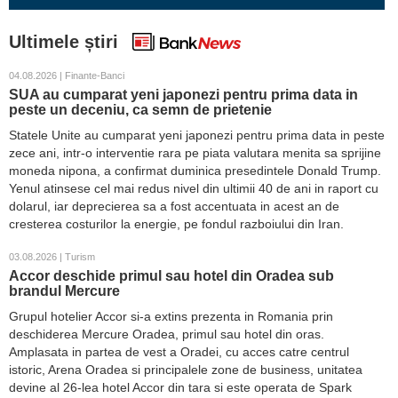
Ultimele știri
04.08.2026 | Finante-Banci
SUA au cumparat yeni japonezi pentru prima data in
peste un deceniu, ca semn de prietenie
Statele Unite au cumparat yeni japonezi pentru prima data in peste
zece ani, intr-o interventie rara pe piata valutara menita sa sprijine
moneda nipona, a confirmat duminica presedintele Donald Trump.
Yenul atinsese cel mai redus nivel din ultimii 40 de ani in raport cu
dolarul, iar deprecierea sa a fost accentuata in acest an de
cresterea costurilor la energie, pe fondul razboiului din Iran.
03.08.2026 | Turism
Accor deschide primul sau hotel din Oradea sub
brandul Mercure
Grupul hotelier Accor si-a extins prezenta in Romania prin
deschiderea Mercure Oradea, primul sau hotel din oras.
Amplasata in partea de vest a Oradei, cu acces catre centrul
istoric, Arena Oradea si principalele zone de business, unitatea
devine al 26-lea hotel Accor din tara si este operata de Spark