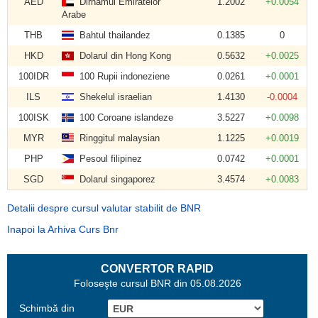
AED
Dirhamul Emiratelor
1.2002
+0.0054
Arabe
THB
Bahtul thailandez
0.1385
0
HKD
Dolarul din Hong Kong
0.5632
+0.0025
100IDR
100 Rupii indoneziene
0.0261
+0.0001
ILS
Shekelul israelian
1.4130
-0.0004
100ISK
100 Coroane islandeze
3.5227
+0.0098
MYR
Ringgitul malaysian
1.1225
+0.0019
PHP
Pesoul filipinez
0.0742
+0.0001
SGD
Dolarul singaporez
3.4574
+0.0083
Detalii despre cursul valutar stabilit de BNR
Inapoi la Arhiva Curs Bnr
CONVERTOR RAPID
Foloseşte cursul BNR din 05.08.2026
Schimbă din