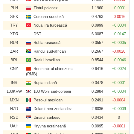
PLN
Zlotul polonez
1.1960
+0.0001
SEK
Coroana suedeză
0.4763
-0.0016
TRY
Noua lira turcească
0.0999
+0.0004
XDR
DST
6.0087
+0.0147
RUB
Rubla rusească
0.0557
+0.0005
ZAR
Randul sud-african
0.2667
-0.0020
BRL
Realul brazilian
0.8544
+0.0046
CNY
Renminbi-ul chinezesc
0.6416
+0.0024
(RMB)
INR
Rupia indiană
0.0478
+0.0001
100KRW
100 Woni sud-coreeni
0.2984
+0.0004
MXN
Peso-ul mexican
0.2491
-0.0004
NZD
Dolarul neo-zeelandez
2.6036
+0.0009
RSD
Dinarul sârbesc
0.0434
0
UAH
Hryvna ucraineană
0.0995
-0.0001