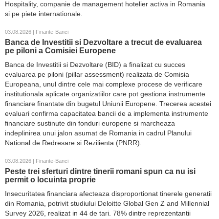
Hospitality, companie de management hotelier activa in Romania
si pe piete internationale.
03.08.2026 | Finante-Banci
Banca de Investitii si Dezvoltare a trecut de evaluarea
pe piloni a Comisiei Europene
Banca de Investitii si Dezvoltare (BID) a finalizat cu succes
evaluarea pe piloni (pillar assessment) realizata de Comisia
Europeana, unul dintre cele mai complexe procese de verificare
institutionala aplicate organizatiilor care pot gestiona instrumente
financiare finantate din bugetul Uniunii Europene. Trecerea acestei
evaluari confirma capacitatea bancii de a implementa instrumente
financiare sustinute din fonduri europene si marcheaza
indeplinirea unui jalon asumat de Romania in cadrul Planului
National de Redresare si Rezilienta (PNRR).
03.08.2026 | Finante-Banci
Peste trei sferturi dintre tinerii romani spun ca nu isi
permit o locuinta proprie
Insecuritatea financiara afecteaza disproportionat tinerele generatii
din Romania, potrivit studiului Deloitte Global Gen Z and Millennial
Survey 2026, realizat in 44 de tari. 78% dintre reprezentantii