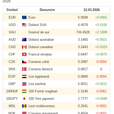
2026
Simbol
Denumire
12.03.2026
EUR
Euro
5.0938
+0.0001
USD
Dolarul SUA
4.4079
+0.0192
XAU
Gramul de aur
734.4528
+2.1008
AUD
Dolarul australian
3.1460
+0.0021
CAD
Dolarul canadian
3.2443
+0.0103
CHF
Francul elveţian
5.6447
+0.0070
CZK
Coroana cehă
0.2087
-0.0004
DKK
Coroana daneză
0.6817
0
EGP
Lira egipteană
0.0840
-0.0004
GBP
Lira sterlină
5.9021
+0.0012
100HUF
100 Forinți maghiari
1.3140
-0.0061
100JPY
100 Yeni japonezi
2.7777
+0.0049
MDL
Leul moldovenesc
0.2541
-0.0001
NOK
Coroana norvegiană
0.4554
-0.0002