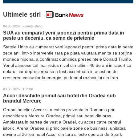
Ultimele știri
04.08.2026 | Finante-Banci
SUA au cumparat yeni japonezi pentru prima data in
peste un deceniu, ca semn de prietenie
Statele Unite au cumparat yeni japonezi pentru prima data in peste
zece ani, intr-o interventie rara pe piata valutara menita sa sprijine
moneda nipona, a confirmat duminica presedintele Donald Trump.
Yenul atinsese cel mai redus nivel din ultimii 40 de ani in raport cu
dolarul, iar deprecierea sa a fost accentuata in acest an de
cresterea costurilor la energie, pe fondul razboiului din Iran.
03.08.2026 | Turism
Accor deschide primul sau hotel din Oradea sub
brandul Mercure
Grupul hotelier Accor si-a extins prezenta in Romania prin
deschiderea Mercure Oradea, primul sau hotel din oras.
Amplasata in partea de vest a Oradei, cu acces catre centrul
istoric, Arena Oradea si principalele zone de business, unitatea
devine al 26-lea hotel Accor din tara si este operata de Spark