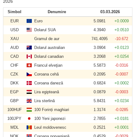
2026
Simbol
Denumire
03.03.2026
EUR
Euro
5.0981
+0.0009
USD
Dolarul SUA
4.3940
+0.0510
XAU
Gramul de aur
741.4095
-10.672
AUD
Dolarul australian
3.0904
+0.0123
CAD
Dolarul canadian
3.2068
+0.0254
CHF
Francul elveţian
5.5873
-0.0316
CZK
Coroana cehă
0.2095
-0.0007
DKK
Coroana daneză
0.6824
+0.0002
EGP
Lira egipteană
0.0879
-0.0003
GBP
Lira sterlină
5.8431
+0.0234
100HUF
100 Forinți maghiari
1.3174
-0.0285
100JPY
100 Yeni japonezi
2.7855
+0.0181
MDL
Leul moldovenesc
0.2521
+0.0001
NOK
Coroana norvegiană
0.4529
-0.0029