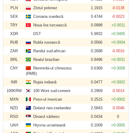
PLN
Zlotul polonez
1.1915
-0.0138
SEK
Coroana suedeză
0.4744
-0.0023
TRY
Noua lira turcească
0.0998
+0.0011
XDR
DST
5.9932
+0.0405
RUB
Rubla rusească
0.0566
+0.0004
ZAR
Randul sud-african
0.2688
-0.0016
BRL
Realul brazilian
0.8496
+0.0031
CNY
Renminbi-ul chinezesc
0.6368
+0.0058
(RMB)
INR
Rupia indiană
0.0477
+0.0002
100KRW
100 Woni sud-coreeni
0.2969
-0.0014
MXN
Peso-ul mexican
0.2515
+0.0002
NZD
Dolarul neo-zeelandez
2.5843
-0.0046
RSD
Dinarul sârbesc
0.0434
0
UAH
Hryvna ucraineană
0.1009
+0.0005