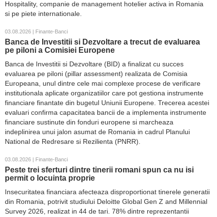
Hospitality, companie de management hotelier activa in Romania
si pe piete internationale.
03.08.2026 | Finante-Banci
Banca de Investitii si Dezvoltare a trecut de evaluarea
pe piloni a Comisiei Europene
Banca de Investitii si Dezvoltare (BID) a finalizat cu succes
evaluarea pe piloni (pillar assessment) realizata de Comisia
Europeana, unul dintre cele mai complexe procese de verificare
institutionala aplicate organizatiilor care pot gestiona instrumente
financiare finantate din bugetul Uniunii Europene. Trecerea acestei
evaluari confirma capacitatea bancii de a implementa instrumente
financiare sustinute din fonduri europene si marcheaza
indeplinirea unui jalon asumat de Romania in cadrul Planului
National de Redresare si Rezilienta (PNRR).
03.08.2026 | Finante-Banci
Peste trei sferturi dintre tinerii romani spun ca nu isi
permit o locuinta proprie
Insecuritatea financiara afecteaza disproportionat tinerele generatii
din Romania, potrivit studiului Deloitte Global Gen Z and Millennial
Survey 2026, realizat in 44 de tari. 78% dintre reprezentantii