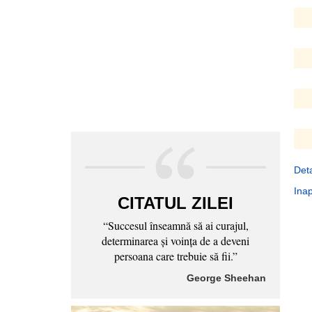
Deta
Inap
CITATUL ZILEI
“Succesul înseamnă să ai curajul,
determinarea şi voinţa de a deveni
persoana care trebuie să fii.”
George Sheehan