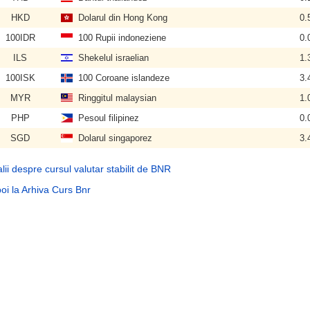
HKD
Dolarul din Hong Kong
0.
100IDR
100 Rupii indoneziene
0.
ILS
Shekelul israelian
1.
100ISK
100 Coroane islandeze
3.
MYR
Ringgitul malaysian
1.
PHP
Pesoul filipinez
0.
SGD
Dolarul singaporez
3.
lii despre cursul valutar stabilit de BNR
oi la Arhiva Curs Bnr