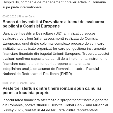
Hospitality, companie de management hotelier activa in Romania
si pe piete internationale.
03.08.2026 | Finante-Banci
Banca de Investitii si Dezvoltare a trecut de evaluarea
pe piloni a Comisiei Europene
Banca de Investitii si Dezvoltare (BID) a finalizat cu succes
evaluarea pe piloni (pillar assessment) realizata de Comisia
Europeana, unul dintre cele mai complexe procese de verificare
institutionala aplicate organizatiilor care pot gestiona instrumente
financiare finantate din bugetul Uniunii Europene. Trecerea acestei
evaluari confirma capacitatea bancii de a implementa instrumente
financiare sustinute din fonduri europene si marcheaza
indeplinirea unui jalon asumat de Romania in cadrul Planului
National de Redresare si Rezilienta (PNRR).
03.08.2026 | Finante-Banci
Peste trei sferturi dintre tinerii romani spun ca nu isi
permit o locuinta proprie
Insecuritatea financiara afecteaza disproportionat tinerele generatii
din Romania, potrivit studiului Deloitte Global Gen Z and Millennial
Survey 2026, realizat in 44 de tari. 78% dintre reprezentantii