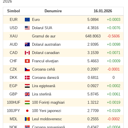
2026
Simbol
Denumire
16.01.2026
EUR
Euro
5.0894
+0.0003
USD
Dolarul SUA
4.3816
+0.0076
XAU
Gramul de aur
648.8063
-0.5606
AUD
Dolarul australian
2.9395
+0.0098
CAD
Dolarul canadian
3.1539
+0.0071
CHF
Francul elveţian
5.4663
+0.0009
CZK
Coroana cehă
0.2097
-0.0001
DKK
Coroana daneză
0.6811
0
EGP
Lira egipteană
0.0927
+0.0002
GBP
Lira sterlină
5.8745
+0.0061
100HUF
100 Forinți maghiari
1.3212
+0.0019
100JPY
100 Yeni japonezi
2.7709
+0.0109
MDL
Leul moldovenesc
0.2555
-0.0002
NOK
Coroana norvegiană
0.4347
+0.0004