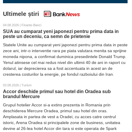
Ultimele știri
04.08.2026 | Finante-Banci
SUA au cumparat yeni japonezi pentru prima data in
peste un deceniu, ca semn de prietenie
Statele Unite au cumparat yeni japonezi pentru prima data in peste
zece ani, intr-o interventie rara pe piata valutara menita sa sprijine
moneda nipona, a confirmat duminica presedintele Donald Trump.
Yenul atinsese cel mai redus nivel din ultimii 40 de ani in raport cu
dolarul, iar deprecierea sa a fost accentuata in acest an de
cresterea costurilor la energie, pe fondul razboiului din Iran.
03.08.2026 | Turism
Accor deschide primul sau hotel din Oradea sub
brandul Mercure
Grupul hotelier Accor si-a extins prezenta in Romania prin
deschiderea Mercure Oradea, primul sau hotel din oras.
Amplasata in partea de vest a Oradei, cu acces catre centrul
istoric, Arena Oradea si principalele zone de business, unitatea
devine al 26-lea hotel Accor din tara si este operata de Spark