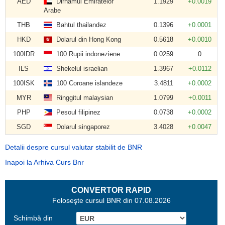
AED
Dirhamul Emiratelor
1.1929
+0.0019
Arabe
THB
Bahtul thailandez
0.1396
+0.0001
HKD
Dolarul din Hong Kong
0.5618
+0.0010
100IDR
100 Rupii indoneziene
0.0259
0
ILS
Shekelul israelian
1.3967
+0.0112
100ISK
100 Coroane islandeze
3.4811
+0.0002
MYR
Ringgitul malaysian
1.0799
+0.0011
PHP
Pesoul filipinez
0.0738
+0.0002
SGD
Dolarul singaporez
3.4028
+0.0047
Detalii despre cursul valutar stabilit de BNR
Inapoi la Arhiva Curs Bnr
CONVERTOR RAPID
Foloseşte cursul BNR din 07.08.2026
Schimbă din