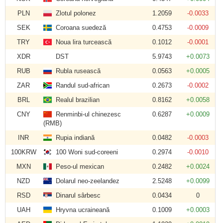
PLN
Zlotul polonez
1.2059
-0.0033
SEK
Coroana suedeză
0.4753
-0.0009
TRY
Noua lira turcească
0.1012
-0.0001
XDR
DST
5.9743
+0.0073
RUB
Rubla rusească
0.0563
+0.0005
ZAR
Randul sud-african
0.2673
-0.0002
BRL
Realul brazilian
0.8162
+0.0058
CNY
Renminbi-ul chinezesc
0.6287
+0.0009
(RMB)
INR
Rupia indiană
0.0482
-0.0003
100KRW
100 Woni sud-coreeni
0.2974
-0.0010
MXN
Peso-ul mexican
0.2482
+0.0024
NZD
Dolarul neo-zeelandez
2.5248
+0.0099
RSD
Dinarul sârbesc
0.0434
0
UAH
Hryvna ucraineană
0.1009
+0.0003