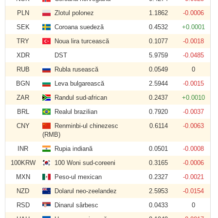
PLN
Zlotul polonez
1.1862
-0.0006
SEK
Coroana suedeză
0.4532
+0.0001
TRY
Noua lira turcească
0.1077
-0.0018
XDR
DST
5.9759
-0.0485
RUB
Rubla rusească
0.0549
0
BGN
Leva bulgarească
2.5944
-0.0015
ZAR
Randul sud-african
0.2437
+0.0010
BRL
Realul brazilian
0.7920
-0.0037
CNY
Renminbi-ul chinezesc
0.6114
-0.0063
(RMB)
INR
Rupia indiană
0.0501
-0.0008
100KRW
100 Woni sud-coreeni
0.3165
-0.0006
MXN
Peso-ul mexican
0.2327
-0.0021
NZD
Dolarul neo-zeelandez
2.5953
-0.0154
RSD
Dinarul sârbesc
0.0433
0