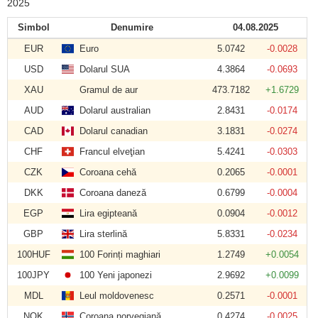
2025
Simbol
Denumire
04.08.2025
EUR
Euro
5.0742
-0.0028
USD
Dolarul SUA
4.3864
-0.0693
XAU
Gramul de aur
473.7182
+1.6729
AUD
Dolarul australian
2.8431
-0.0174
CAD
Dolarul canadian
3.1831
-0.0274
CHF
Francul elveţian
5.4241
-0.0303
CZK
Coroana cehă
0.2065
-0.0001
DKK
Coroana daneză
0.6799
-0.0004
EGP
Lira egipteană
0.0904
-0.0012
GBP
Lira sterlină
5.8331
-0.0234
100HUF
100 Forinți maghiari
1.2749
+0.0054
100JPY
100 Yeni japonezi
2.9692
+0.0099
MDL
Leul moldovenesc
0.2571
-0.0001
NOK
Coroana norvegiană
0.4274
-0.0025