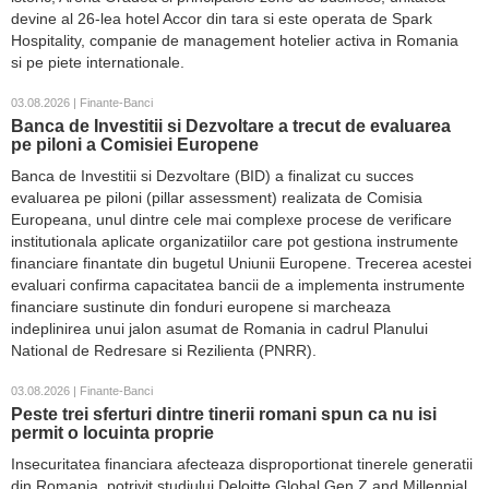
devine al 26-lea hotel Accor din tara si este operata de Spark
Hospitality, companie de management hotelier activa in Romania
si pe piete internationale.
03.08.2026 | Finante-Banci
Banca de Investitii si Dezvoltare a trecut de evaluarea
pe piloni a Comisiei Europene
Banca de Investitii si Dezvoltare (BID) a finalizat cu succes
evaluarea pe piloni (pillar assessment) realizata de Comisia
Europeana, unul dintre cele mai complexe procese de verificare
institutionala aplicate organizatiilor care pot gestiona instrumente
financiare finantate din bugetul Uniunii Europene. Trecerea acestei
evaluari confirma capacitatea bancii de a implementa instrumente
financiare sustinute din fonduri europene si marcheaza
indeplinirea unui jalon asumat de Romania in cadrul Planului
National de Redresare si Rezilienta (PNRR).
03.08.2026 | Finante-Banci
Peste trei sferturi dintre tinerii romani spun ca nu isi
permit o locuinta proprie
Insecuritatea financiara afecteaza disproportionat tinerele generatii
din Romania, potrivit studiului Deloitte Global Gen Z and Millennial