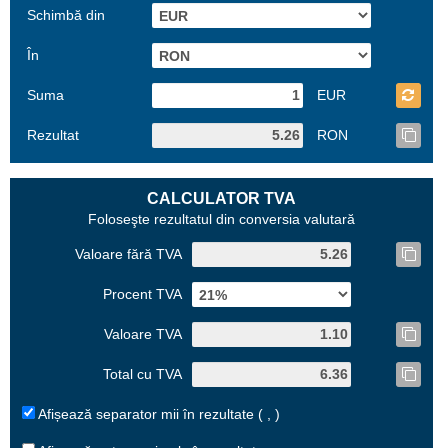
Schimbă din
În
Suma
EUR
Rezultat
RON
CALCULATOR TVA
Foloseşte rezultatul din conversia valutară
Valoare fără TVA
Procent TVA
Valoare TVA
Total cu TVA
Afișează separator mii în rezultate ( , )