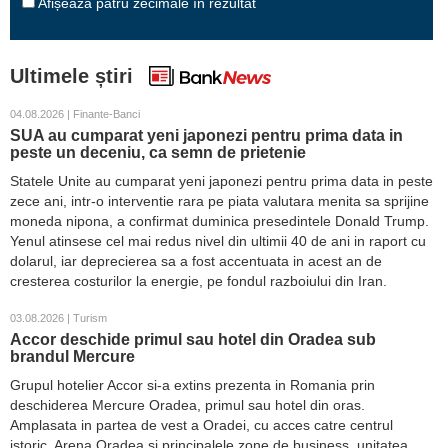
Afișează patru zecimale în rezultat
Ultimele știri
04.08.2026 | Finante-Banci
SUA au cumparat yeni japonezi pentru prima data in
peste un deceniu, ca semn de prietenie
Statele Unite au cumparat yeni japonezi pentru prima data in peste
zece ani, intr-o interventie rara pe piata valutara menita sa sprijine
moneda nipona, a confirmat duminica presedintele Donald Trump.
Yenul atinsese cel mai redus nivel din ultimii 40 de ani in raport cu
dolarul, iar deprecierea sa a fost accentuata in acest an de
cresterea costurilor la energie, pe fondul razboiului din Iran.
03.08.2026 | Turism
Accor deschide primul sau hotel din Oradea sub
brandul Mercure
Grupul hotelier Accor si-a extins prezenta in Romania prin
deschiderea Mercure Oradea, primul sau hotel din oras.
Amplasata in partea de vest a Oradei, cu acces catre centrul
istoric, Arena Oradea si principalele zone de business, unitatea