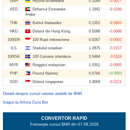
UAH
Hryvna ucraineană
0.1049
-0.0017
AED
Dirhamul Emiratelor
1.1942
-0.0189
Arabe
THB
Bahtul thailandez
0.1352
-0.0003
HKD
Dolarul din Hong Kong
0.5588
-0.0088
100IDR
100 Rupii indoneziene
0.0267
-0.0002
ILS
Shekelul israelian
1.2875
-0.0157
100ISK
100 Coroane islandeze
3.5484
-0.0119
MYR
Ringgitul malaysian
1.0351
-0.0065
PHP
Pesoul filipinez
0.0766
+0.0001
SGD
Dolarul singaporez
3.4068
-0.0221
Detalii despre cursul valutar stabilit de BNR
Inapoi la Arhiva Curs Bnr
CONVERTOR RAPID
Foloseşte cursul BNR din 07.08.2026