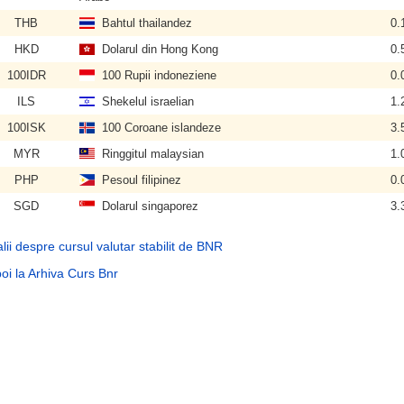
THB
Bahtul thailandez
0.
HKD
Dolarul din Hong Kong
0.
100IDR
100 Rupii indoneziene
0.
ILS
Shekelul israelian
1.
100ISK
100 Coroane islandeze
3.
MYR
Ringgitul malaysian
1.
PHP
Pesoul filipinez
0.
SGD
Dolarul singaporez
3.
lii despre cursul valutar stabilit de BNR
oi la Arhiva Curs Bnr