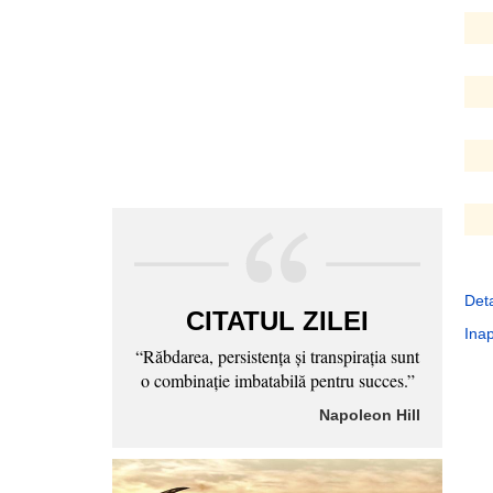
Deta
CITATUL ZILEI
Inap
“Răbdarea, persistenţa şi transpiraţia sunt
o combinaţie imbatabilă pentru succes.”
Napoleon Hill