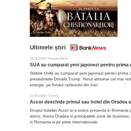
Ultimele știri
04.08.2026 | Finante-Banci
SUA au cumparat yeni japonezi pentru prima d
Statele Unite au cumparat yeni japonezi pentru prima d
presedintele Donald Trump. Yenul atinsese cel mai redus 
energie, pe fondul razboiului din Iran.
03.08.2026 | Turism
Accor deschide primul sau hotel din Oradea 
Grupul hotelier Accor si-a extins prezenta in Romania 
istoric, Arena Oradea si principalele zone de business,
in Romania si pe piete internationale.