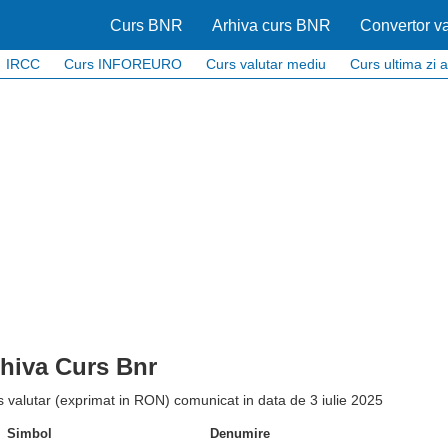
Curs BNR
Arhiva curs BNR
Convertor va
IRCC
Curs INFOREURO
Curs valutar mediu
Curs ultima zi a
hiva Curs Bnr
 valutar (exprimat in RON) comunicat in data de 3 iulie 2025
Simbol
Denumire