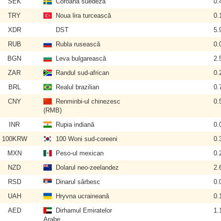
SEK
Coroana suedeză
0.
TRY
Noua lira turcească
0.
XDR
DST
5.
RUB
Rubla rusească
0.
BGN
Leva bulgarească
2.
ZAR
Randul sud-african
0.
BRL
Realul brazilian
0.
CNY
Renminbi-ul chinezesc
0.
(RMB)
INR
Rupia indiană
0.
100KRW
100 Woni sud-coreeni
0.
MXN
Peso-ul mexican
0.
NZD
Dolarul neo-zeelandez
2.
RSD
Dinarul sârbesc
0.
UAH
Hryvna ucraineană
0.
AED
Dirhamul Emiratelor
1.
Arabe