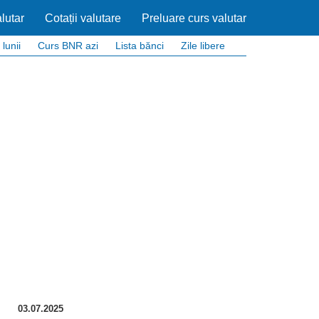
lutar
Cotații valutare
Preluare curs valutar
 lunii
Curs BNR azi
Lista bănci
Zile libere
03.07.2025