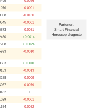
4499
-0.0026
1076
-0.0001
9068
-0.0130
0545
-0.0001
Parteneri:
Smart Financial
5873
-0.0031
Horoscop dragoste
2450
+0.0014
7908
+0.0024
5993
-0.0010
0503
+0.0001
3153
-0.0013
2288
-0.0009
6057
-0.0079
0432
0
1029
-0.0001
1684
-0.0032