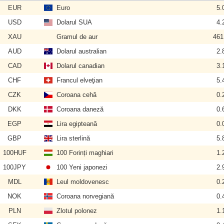
EUR
Euro
5.
USD
Dolarul SUA
4.
XAU
Gramul de aur
461
AUD
Dolarul australian
2.
CAD
Dolarul canadian
3.
CHF
Francul elveţian
5.
CZK
Coroana cehă
0.
DKK
Coroana daneză
0.
EGP
Lira egipteană
0.
GBP
Lira sterlină
5.
100HUF
100 Forinți maghiari
1.
100JPY
100 Yeni japonezi
2.
MDL
Leul moldovenesc
0.
NOK
Coroana norvegiană
0.
PLN
Zlotul polonez
1.