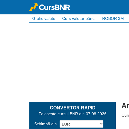
Grafic valute
Curs valutar bănci
ROBOR 3M
Ar
CONVERTOR RAPID
Foloseşte cursul BNR din 07.08.2026
Curs
Schimbă din