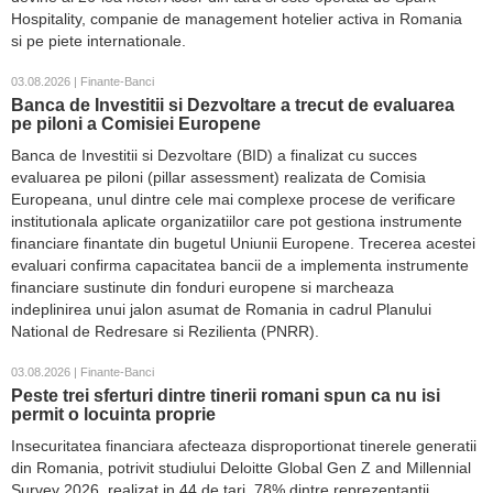
Hospitality, companie de management hotelier activa in Romania
si pe piete internationale.
03.08.2026 | Finante-Banci
Banca de Investitii si Dezvoltare a trecut de evaluarea
pe piloni a Comisiei Europene
Banca de Investitii si Dezvoltare (BID) a finalizat cu succes
evaluarea pe piloni (pillar assessment) realizata de Comisia
Europeana, unul dintre cele mai complexe procese de verificare
institutionala aplicate organizatiilor care pot gestiona instrumente
financiare finantate din bugetul Uniunii Europene. Trecerea acestei
evaluari confirma capacitatea bancii de a implementa instrumente
financiare sustinute din fonduri europene si marcheaza
indeplinirea unui jalon asumat de Romania in cadrul Planului
National de Redresare si Rezilienta (PNRR).
03.08.2026 | Finante-Banci
Peste trei sferturi dintre tinerii romani spun ca nu isi
permit o locuinta proprie
Insecuritatea financiara afecteaza disproportionat tinerele generatii
din Romania, potrivit studiului Deloitte Global Gen Z and Millennial
Survey 2026, realizat in 44 de tari. 78% dintre reprezentantii