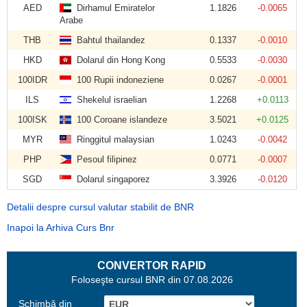
AED
Dirhamul Emiratelor
1.1826
-0.0065
Arabe
THB
Bahtul thailandez
0.1337
-0.0010
HKD
Dolarul din Hong Kong
0.5533
-0.0030
100IDR
100 Rupii indoneziene
0.0267
-0.0001
ILS
Shekelul israelian
1.2268
+0.0113
100ISK
100 Coroane islandeze
3.5021
+0.0125
MYR
Ringgitul malaysian
1.0243
-0.0042
PHP
Pesoul filipinez
0.0771
-0.0007
SGD
Dolarul singaporez
3.3926
-0.0120
Detalii despre cursul valutar stabilit de BNR
Inapoi la Arhiva Curs Bnr
CONVERTOR RAPID
Foloseşte cursul BNR din 07.08.2026
Schimbă din