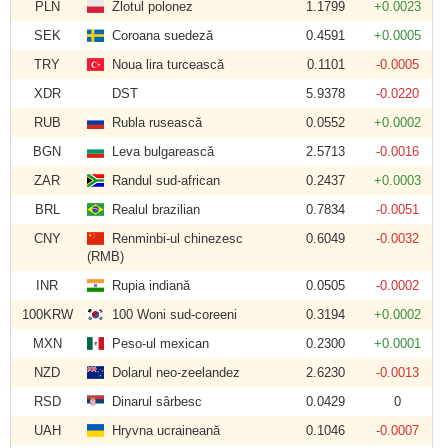
PLN
Zlotul polonez
1.1799
+0.0023
SEK
Coroana suedeză
0.4591
+0.0005
TRY
Noua lira turcească
0.1101
-0.0005
XDR
DST
5.9378
-0.0220
RUB
Rubla rusească
0.0552
+0.0002
BGN
Leva bulgarească
2.5713
-0.0016
ZAR
Randul sud-african
0.2437
+0.0003
BRL
Realul brazilian
0.7834
-0.0051
CNY
Renminbi-ul chinezesc
0.6049
-0.0032
(RMB)
INR
Rupia indiană
0.0505
-0.0002
100KRW
100 Woni sud-coreeni
0.3194
+0.0002
MXN
Peso-ul mexican
0.2300
+0.0001
NZD
Dolarul neo-zeelandez
2.6230
-0.0013
RSD
Dinarul sârbesc
0.0429
0
UAH
Hryvna ucraineană
0.1046
-0.0007