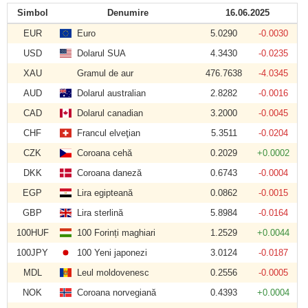
Simbol
Denumire
16.06.2025
EUR
Euro
5.0290
-0.0030
USD
Dolarul SUA
4.3430
-0.0235
XAU
Gramul de aur
476.7638
-4.0345
AUD
Dolarul australian
2.8282
-0.0016
CAD
Dolarul canadian
3.2000
-0.0045
CHF
Francul elveţian
5.3511
-0.0204
CZK
Coroana cehă
0.2029
+0.0002
DKK
Coroana daneză
0.6743
-0.0004
EGP
Lira egipteană
0.0862
-0.0015
GBP
Lira sterlină
5.8984
-0.0164
100HUF
100 Forinți maghiari
1.2529
+0.0044
100JPY
100 Yeni japonezi
3.0124
-0.0187
MDL
Leul moldovenesc
0.2556
-0.0005
NOK
Coroana norvegiană
0.4393
+0.0004