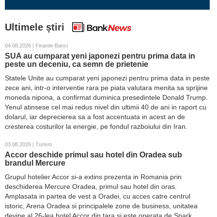
Ultimele știri
04.08.2026 | Finante-Banci
SUA au cumparat yeni japonezi pentru prima data in
peste un deceniu, ca semn de prietenie
Statele Unite au cumparat yeni japonezi pentru prima data in peste
zece ani, intr-o interventie rara pe piata valutara menita sa sprijine
moneda nipona, a confirmat duminica presedintele Donald Trump.
Yenul atinsese cel mai redus nivel din ultimii 40 de ani in raport cu
dolarul, iar deprecierea sa a fost accentuata in acest an de
cresterea costurilor la energie, pe fondul razboiului din Iran.
03.08.2026 | Turism
Accor deschide primul sau hotel din Oradea sub
brandul Mercure
Grupul hotelier Accor si-a extins prezenta in Romania prin
deschiderea Mercure Oradea, primul sau hotel din oras.
Amplasata in partea de vest a Oradei, cu acces catre centrul
istoric, Arena Oradea si principalele zone de business, unitatea
devine al 26-lea hotel Accor din tara si este operata de Spark