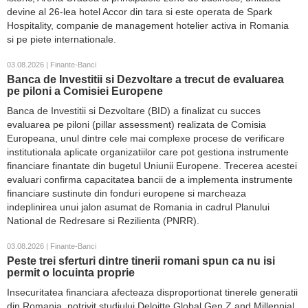
devine al 26-lea hotel Accor din tara si este operata de Spark
Hospitality, companie de management hotelier activa in Romania
si pe piete internationale.
03.08.2026 | Finante-Banci
Banca de Investitii si Dezvoltare a trecut de evaluarea
pe piloni a Comisiei Europene
Banca de Investitii si Dezvoltare (BID) a finalizat cu succes
evaluarea pe piloni (pillar assessment) realizata de Comisia
Europeana, unul dintre cele mai complexe procese de verificare
institutionala aplicate organizatiilor care pot gestiona instrumente
financiare finantate din bugetul Uniunii Europene. Trecerea acestei
evaluari confirma capacitatea bancii de a implementa instrumente
financiare sustinute din fonduri europene si marcheaza
indeplinirea unui jalon asumat de Romania in cadrul Planului
National de Redresare si Rezilienta (PNRR).
03.08.2026 | Finante-Banci
Peste trei sferturi dintre tinerii romani spun ca nu isi
permit o locuinta proprie
Insecuritatea financiara afecteaza disproportionat tinerele generatii
din Romania, potrivit studiului Deloitte Global Gen Z and Millennial