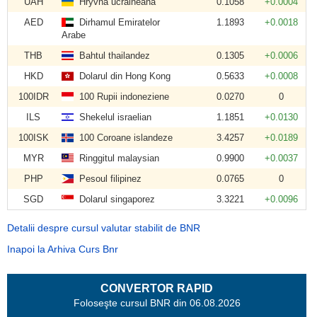
UAH
Hryvna ucraineană
0.1058
+0.0004
AED
Dirhamul Emiratelor
1.1893
+0.0018
Arabe
THB
Bahtul thailandez
0.1305
+0.0006
HKD
Dolarul din Hong Kong
0.5633
+0.0008
100IDR
100 Rupii indoneziene
0.0270
0
ILS
Shekelul israelian
1.1851
+0.0130
100ISK
100 Coroane islandeze
3.4257
+0.0189
MYR
Ringgitul malaysian
0.9900
+0.0037
PHP
Pesoul filipinez
0.0765
0
SGD
Dolarul singaporez
3.3221
+0.0096
Detalii despre cursul valutar stabilit de BNR
Inapoi la Arhiva Curs Bnr
CONVERTOR RAPID
Foloseşte cursul BNR din 06.08.2026