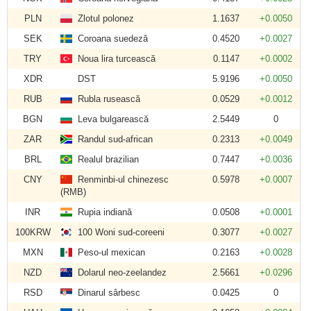
PLN
Zlotul polonez
1.1637
+0.0050
SEK
Coroana suedeză
0.4520
+0.0027
TRY
Noua lira turcească
0.1147
+0.0002
XDR
DST
5.9196
+0.0050
RUB
Rubla rusească
0.0529
+0.0012
BGN
Leva bulgarească
2.5449
0
ZAR
Randul sud-african
0.2313
+0.0049
BRL
Realul brazilian
0.7447
+0.0036
CNY
Renminbi-ul chinezesc
0.5978
+0.0007
(RMB)
INR
Rupia indiană
0.0508
+0.0001
100KRW
100 Woni sud-coreeni
0.3077
+0.0027
MXN
Peso-ul mexican
0.2163
+0.0028
NZD
Dolarul neo-zeelandez
2.5661
+0.0296
RSD
Dinarul sârbesc
0.0425
0