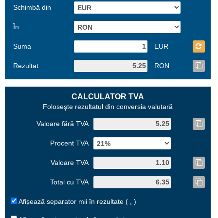
Schimbă din
În
Suma
EUR
Rezultat
RON
CALCULATOR TVA
Foloseşte rezultatul din conversia valutară
Valoare fără TVA
Procent TVA
Valoare TVA
Total cu TVA
Afișează separator mii în rezultate ( , )