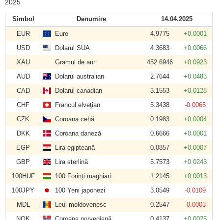
2025
Simbol
Denumire
14.04.2025
EUR
Euro
4.9775
+0.0001
USD
Dolarul SUA
4.3683
+0.0066
XAU
Gramul de aur
452.6946
+0.0923
AUD
Dolarul australian
2.7644
+0.0483
CAD
Dolarul canadian
3.1553
+0.0128
CHF
Francul elveţian
5.3438
-0.0065
CZK
Coroana cehă
0.1983
+0.0004
DKK
Coroana daneză
0.6666
+0.0001
EGP
Lira egipteană
0.0857
+0.0007
GBP
Lira sterlină
5.7573
+0.0243
100HUF
100 Forinți maghiari
1.2145
+0.0013
100JPY
100 Yeni japonezi
3.0549
-0.0109
MDL
Leul moldovenesc
0.2547
-0.0003
NOK
Coroana norvegiană
0.4137
+0.0025