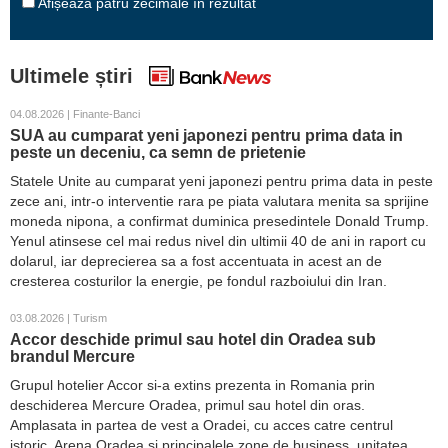
Afișează patru zecimale în rezultat
Ultimele știri
04.08.2026 | Finante-Banci
SUA au cumparat yeni japonezi pentru prima data in
peste un deceniu, ca semn de prietenie
Statele Unite au cumparat yeni japonezi pentru prima data in peste
zece ani, intr-o interventie rara pe piata valutara menita sa sprijine
moneda nipona, a confirmat duminica presedintele Donald Trump.
Yenul atinsese cel mai redus nivel din ultimii 40 de ani in raport cu
dolarul, iar deprecierea sa a fost accentuata in acest an de
cresterea costurilor la energie, pe fondul razboiului din Iran.
03.08.2026 | Turism
Accor deschide primul sau hotel din Oradea sub
brandul Mercure
Grupul hotelier Accor si-a extins prezenta in Romania prin
deschiderea Mercure Oradea, primul sau hotel din oras.
Amplasata in partea de vest a Oradei, cu acces catre centrul
istoric, Arena Oradea si principalele zone de business, unitatea