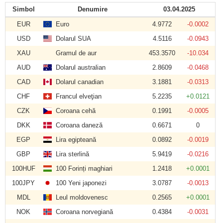
Simbol
Denumire
03.04.2025
EUR
Euro
4.9772
-0.0002
USD
Dolarul SUA
4.5116
-0.0943
XAU
Gramul de aur
453.3570
-10.034
AUD
Dolarul australian
2.8609
-0.0468
CAD
Dolarul canadian
3.1881
-0.0313
CHF
Francul elveţian
5.2235
+0.0121
CZK
Coroana cehă
0.1991
-0.0005
DKK
Coroana daneză
0.6671
0
EGP
Lira egipteană
0.0892
-0.0019
GBP
Lira sterlină
5.9419
-0.0216
100HUF
100 Forinți maghiari
1.2418
+0.0001
100JPY
100 Yeni japonezi
3.0787
-0.0013
MDL
Leul moldovenesc
0.2565
+0.0001
NOK
Coroana norvegiană
0.4384
-0.0031