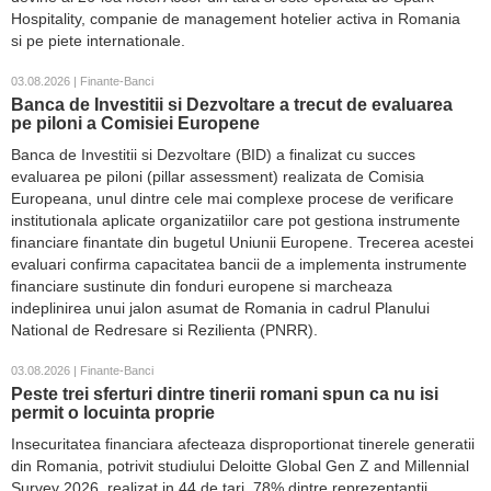
Hospitality, companie de management hotelier activa in Romania
si pe piete internationale.
03.08.2026 | Finante-Banci
Banca de Investitii si Dezvoltare a trecut de evaluarea
pe piloni a Comisiei Europene
Banca de Investitii si Dezvoltare (BID) a finalizat cu succes
evaluarea pe piloni (pillar assessment) realizata de Comisia
Europeana, unul dintre cele mai complexe procese de verificare
institutionala aplicate organizatiilor care pot gestiona instrumente
financiare finantate din bugetul Uniunii Europene. Trecerea acestei
evaluari confirma capacitatea bancii de a implementa instrumente
financiare sustinute din fonduri europene si marcheaza
indeplinirea unui jalon asumat de Romania in cadrul Planului
National de Redresare si Rezilienta (PNRR).
03.08.2026 | Finante-Banci
Peste trei sferturi dintre tinerii romani spun ca nu isi
permit o locuinta proprie
Insecuritatea financiara afecteaza disproportionat tinerele generatii
din Romania, potrivit studiului Deloitte Global Gen Z and Millennial
Survey 2026, realizat in 44 de tari. 78% dintre reprezentantii