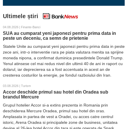
Ultimele știri
04.08.2026 | Finante-Banci
SUA au cumparat yeni japonezi pentru prima data in
peste un deceniu, ca semn de prietenie
Statele Unite au cumparat yeni japonezi pentru prima data in peste
zece ani, intr-o interventie rara pe piata valutara menita sa sprijine
moneda nipona, a confirmat duminica presedintele Donald Trump.
Yenul atinsese cel mai redus nivel din ultimii 40 de ani in raport cu
dolarul, iar deprecierea sa a fost accentuata in acest an de
cresterea costurilor la energie, pe fondul razboiului din Iran.
03.08.2026 | Turism
Accor deschide primul sau hotel din Oradea sub
brandul Mercure
Grupul hotelier Accor si-a extins prezenta in Romania prin
deschiderea Mercure Oradea, primul sau hotel din oras.
Amplasata in partea de vest a Oradei, cu acces catre centrul
istoric, Arena Oradea si principalele zone de business, unitatea
devine al 26-lea hotel Accor din tara si este operata de Spark