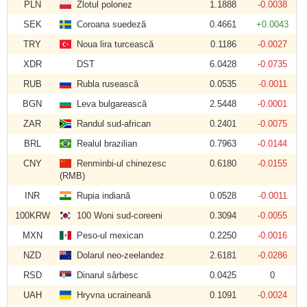
PLN
Zlotul polonez
1.1888
-0.0038
SEK
Coroana suedeză
0.4661
+0.0043
TRY
Noua lira turcească
0.1186
-0.0027
XDR
DST
6.0428
-0.0735
RUB
Rubla rusească
0.0535
-0.0011
BGN
Leva bulgarească
2.5448
-0.0001
ZAR
Randul sud-african
0.2401
-0.0075
BRL
Realul brazilian
0.7963
-0.0144
CNY
Renminbi-ul chinezesc
0.6180
-0.0155
(RMB)
INR
Rupia indiană
0.0528
-0.0011
100KRW
100 Woni sud-coreeni
0.3094
-0.0055
MXN
Peso-ul mexican
0.2250
-0.0016
NZD
Dolarul neo-zeelandez
2.6181
-0.0286
RSD
Dinarul sârbesc
0.0425
0
UAH
Hryvna ucraineană
0.1091
-0.0024