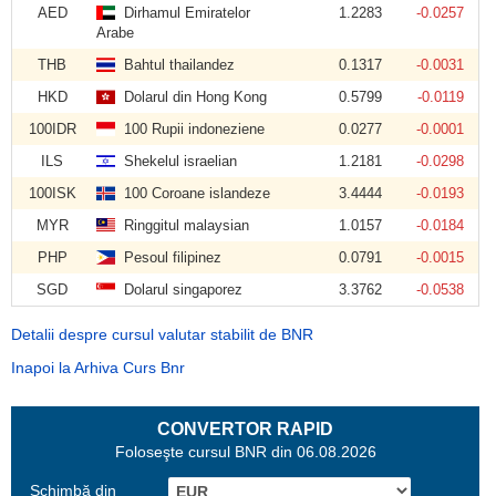
AED
Dirhamul Emiratelor
1.2283
-0.0257
Arabe
THB
Bahtul thailandez
0.1317
-0.0031
HKD
Dolarul din Hong Kong
0.5799
-0.0119
100IDR
100 Rupii indoneziene
0.0277
-0.0001
ILS
Shekelul israelian
1.2181
-0.0298
100ISK
100 Coroane islandeze
3.4444
-0.0193
MYR
Ringgitul malaysian
1.0157
-0.0184
PHP
Pesoul filipinez
0.0791
-0.0015
SGD
Dolarul singaporez
3.3762
-0.0538
Detalii despre cursul valutar stabilit de BNR
Inapoi la Arhiva Curs Bnr
CONVERTOR RAPID
Foloseşte cursul BNR din 06.08.2026
Schimbă din