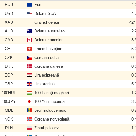
EUR
Euro
4.
USD
Dolarul SUA
4.
XAU
Gramul de aur
424
AUD
Dolarul australian
2.
CAD
Dolarul canadian
3.
CHF
Francul elveţian
5.
CZK
Coroana cehă
0.
DKK
Coroana daneză
0.
EGP
Lira egipteană
0.
GBP
Lira sterlină
5.
100HUF
100 Forinți maghiari
1.
100JPY
100 Yeni japonezi
3.
MDL
Leul moldovenesc
0.
NOK
Coroana norvegiană
0.
PLN
Zlotul polonez
1.