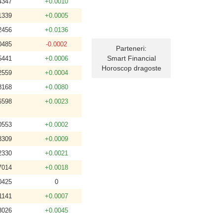
4347
+0.0010
1339
+0.0005
2456
+0.0136
0485
-0.0002
Parteneri:
Smart Financial
5441
+0.0006
Horoscop dragoste
2559
+0.0004
8168
+0.0080
6598
+0.0023
0553
+0.0002
3309
+0.0009
2330
+0.0021
7014
+0.0018
0425
0
1141
+0.0007
3026
+0.0045