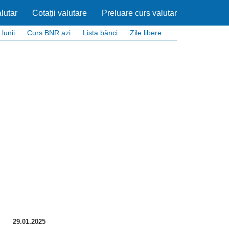
lutar
Cotații valutare
Preluare curs valutar
 lunii
Curs BNR azi
Lista bănci
Zile libere
29.01.2025