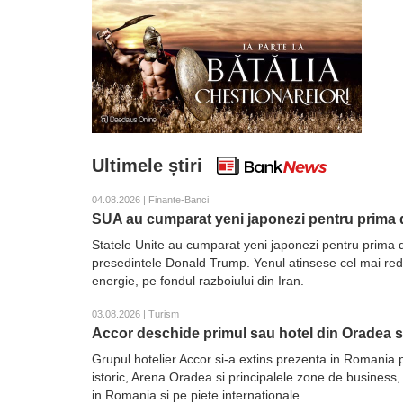
Ultimele știri
04.08.2026 | Finante-Banci
SUA au cumparat yeni japonezi pentru prima d
Statele Unite au cumparat yeni japonezi pentru prima d
presedintele Donald Trump. Yenul atinsese cel mai redus 
energie, pe fondul razboiului din Iran.
03.08.2026 | Turism
Accor deschide primul sau hotel din Oradea 
Grupul hotelier Accor si-a extins prezenta in Romania 
istoric, Arena Oradea si principalele zone de business,
in Romania si pe piete internationale.