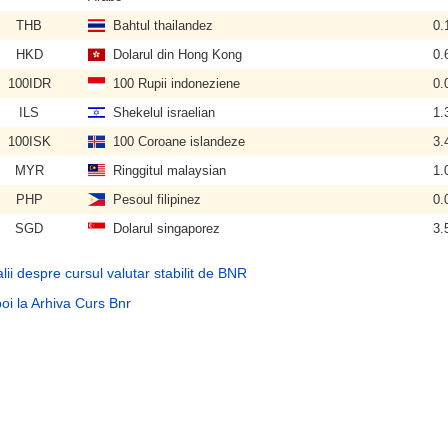
THB
Bahtul thailandez
0.
HKD
Dolarul din Hong Kong
0.
100IDR
100 Rupii indoneziene
0.
ILS
Shekelul israelian
1.
100ISK
100 Coroane islandeze
3.
MYR
Ringgitul malaysian
1.
PHP
Pesoul filipinez
0.
SGD
Dolarul singaporez
3.
lii despre cursul valutar stabilit de BNR
oi la Arhiva Curs Bnr