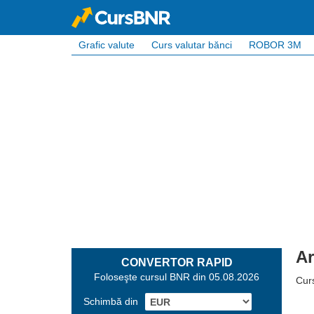
Grafic valute
Curs valutar bănci
ROBOR 3M
Ar
CONVERTOR RAPID
Foloseşte cursul BNR din 05.08.2026
Cur
Schimbă din