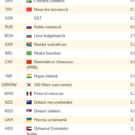
SEK
Coroana suedeză
0.
TRY
Noua lira turcească
0.
XDR
DST
6.
RUB
Rubla rusească
0.
BGN
Leva bulgarească
2.
ZAR
Randul sud-african
0.
BRL
Realul brazilian
0.
CNY
Renminbi-ul chinezesc
0.
(RMB)
INR
Rupia indiană
0.
100KRW
100 Woni sud-coreeni
0.
MXN
Peso-ul mexican
0.
NZD
Dolarul neo-zeelandez
2.
RSD
Dinarul sârbesc
0.
UAH
Hryvna ucraineană
0.
AED
Dirhamul Emiratelor
1.
Arabe