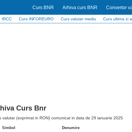
Curs BNR
Arhiva curs BNR
Convertor va
IRCC
Curs INFOREURO
Curs valutar mediu
Curs ultima zi a
hiva Curs Bnr
s valutar (exprimat in RON) comunicat in data de 29 ianuarie 2025
Simbol
Denumire