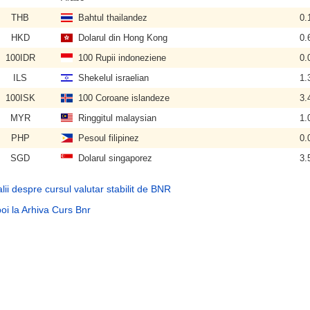
THB
Bahtul thailandez
0.
HKD
Dolarul din Hong Kong
0.
100IDR
100 Rupii indoneziene
0.
ILS
Shekelul israelian
1.
100ISK
100 Coroane islandeze
3.
MYR
Ringgitul malaysian
1.
PHP
Pesoul filipinez
0.
SGD
Dolarul singaporez
3.
lii despre cursul valutar stabilit de BNR
oi la Arhiva Curs Bnr