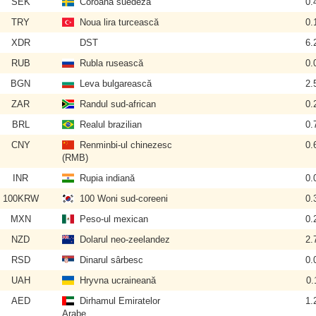
SEK
Coroana suedeză
0.
TRY
Noua lira turcească
0.
XDR
DST
6.
RUB
Rubla rusească
0.
BGN
Leva bulgarească
2.
ZAR
Randul sud-african
0.
BRL
Realul brazilian
0.
CNY
Renminbi-ul chinezesc
0.
(RMB)
INR
Rupia indiană
0.
100KRW
100 Woni sud-coreeni
0.
MXN
Peso-ul mexican
0.
NZD
Dolarul neo-zeelandez
2.
RSD
Dinarul sârbesc
0.
UAH
Hryvna ucraineană
0.
AED
Dirhamul Emiratelor
1.
Arabe