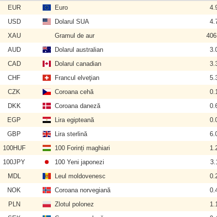
EUR
Euro
4.
USD
Dolarul SUA
4.
XAU
Gramul de aur
406
AUD
Dolarul australian
3.
CAD
Dolarul canadian
3.
CHF
Francul elveţian
5.
CZK
Coroana cehă
0.
DKK
Coroana daneză
0.
EGP
Lira egipteană
0.
GBP
Lira sterlină
6.
100HUF
100 Forinți maghiari
1.
100JPY
100 Yeni japonezi
3.
MDL
Leul moldovenesc
0.
NOK
Coroana norvegiană
0.
PLN
Zlotul polonez
1.