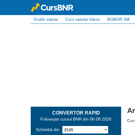
Grafic valute
Curs valutar bănci
ROBOR 3M
Ar
CONVERTOR RAPID
Foloseşte cursul BNR din 06.08.2026
Cur
Schimbă din