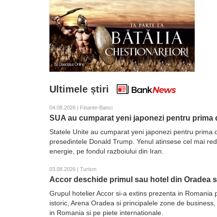
Ultimele știri
04.08.2026 | Finante-Banci
SUA au cumparat yeni japonezi pentru prima d
Statele Unite au cumparat yeni japonezi pentru prima d
presedintele Donald Trump. Yenul atinsese cel mai redus 
energie, pe fondul razboiului din Iran.
03.08.2026 | Turism
Accor deschide primul sau hotel din Oradea 
Grupul hotelier Accor si-a extins prezenta in Romania 
istoric, Arena Oradea si principalele zone de business,
in Romania si pe piete internationale.