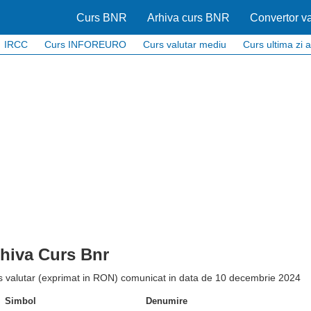
Curs BNR
Arhiva curs BNR
Convertor va
IRCC
Curs INFOREURO
Curs valutar mediu
Curs ultima zi a
hiva Curs Bnr
s valutar (exprimat in RON) comunicat in data de 10 decembrie 2024
Simbol
Denumire