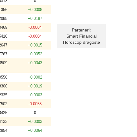
4313
0
1356
+0.0008
2095
+0.0187
0469
-0.0004
Parteneri:
Smart Financial
5416
-0.0004
Horoscop dragoste
2647
+0.0015
7767
+0.0052
6509
+0.0043
0556
+0.0002
3300
+0.0019
2335
+0.0003
7502
-0.0053
0425
0
1133
+0.0003
2854
+0.0064