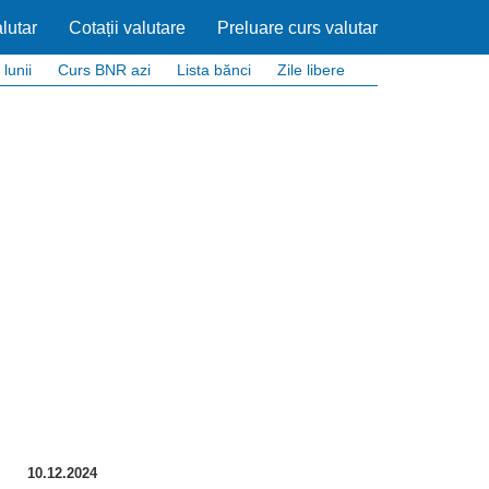
lutar
Cotații valutare
Preluare curs valutar
 lunii
Curs BNR azi
Lista bănci
Zile libere
10.12.2024