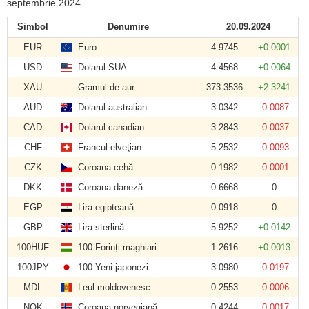
septembrie 2024
Simbol
Denumire
20.09.2024
EUR
Euro
4.9745
+0.0001
USD
Dolarul SUA
4.4568
+0.0064
XAU
Gramul de aur
373.3536
+2.3241
AUD
Dolarul australian
3.0342
-0.0087
CAD
Dolarul canadian
3.2843
-0.0037
CHF
Francul elveţian
5.2532
-0.0093
CZK
Coroana cehă
0.1982
-0.0001
DKK
Coroana daneză
0.6668
0
EGP
Lira egipteană
0.0918
0
GBP
Lira sterlină
5.9252
+0.0142
100HUF
100 Forinți maghiari
1.2616
+0.0013
100JPY
100 Yeni japonezi
3.0980
-0.0197
MDL
Leul moldovenesc
0.2553
-0.0006
NOK
Coroana norvegiană
0.4244
-0.0017