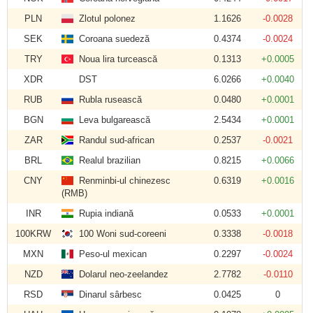
PLN
Zlotul polonez
1.1626
-0.0028
SEK
Coroana suedeză
0.4374
-0.0024
TRY
Noua lira turcească
0.1313
+0.0005
XDR
DST
6.0266
+0.0040
RUB
Rubla rusească
0.0480
+0.0001
BGN
Leva bulgarească
2.5434
+0.0001
ZAR
Randul sud-african
0.2537
-0.0021
BRL
Realul brazilian
0.8215
+0.0066
CNY
Renminbi-ul chinezesc
0.6319
+0.0016
(RMB)
INR
Rupia indiană
0.0533
+0.0001
100KRW
100 Woni sud-coreeni
0.3338
-0.0018
MXN
Peso-ul mexican
0.2297
-0.0024
NZD
Dolarul neo-zeelandez
2.7782
-0.0110
RSD
Dinarul sârbesc
0.0425
0