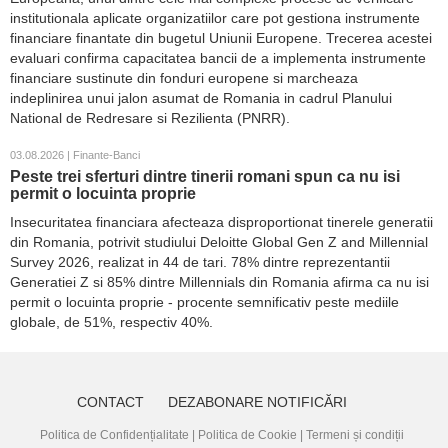
institutionala aplicate organizatiilor care pot gestiona instrumente
financiare finantate din bugetul Uniunii Europene. Trecerea acestei
evaluari confirma capacitatea bancii de a implementa instrumente
financiare sustinute din fonduri europene si marcheaza
indeplinirea unui jalon asumat de Romania in cadrul Planului
National de Redresare si Rezilienta (PNRR).
03.08.2026 | Finante-Banci
Peste trei sferturi dintre tinerii romani spun ca nu isi
permit o locuinta proprie
Insecuritatea financiara afecteaza disproportionat tinerele generatii
din Romania, potrivit studiului Deloitte Global Gen Z and Millennial
Survey 2026, realizat in 44 de tari. 78% dintre reprezentantii
Generatiei Z si 85% dintre Millennials din Romania afirma ca nu isi
permit o locuinta proprie - procente semnificativ peste mediile
globale, de 51%, respectiv 40%.
CONTACT
DEZABONARE NOTIFICĂRI
Politica de Confidențialitate
|
Politica de Cookie
|
Termeni și condiții