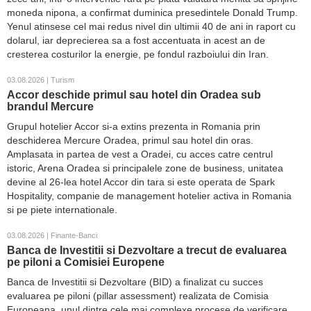
moneda nipona, a confirmat duminica presedintele Donald Trump.
Yenul atinsese cel mai redus nivel din ultimii 40 de ani in raport cu
dolarul, iar deprecierea sa a fost accentuata in acest an de
cresterea costurilor la energie, pe fondul razboiului din Iran.
03.08.2026 | Turism
Accor deschide primul sau hotel din Oradea sub
brandul Mercure
Grupul hotelier Accor si-a extins prezenta in Romania prin
deschiderea Mercure Oradea, primul sau hotel din oras.
Amplasata in partea de vest a Oradei, cu acces catre centrul
istoric, Arena Oradea si principalele zone de business, unitatea
devine al 26-lea hotel Accor din tara si este operata de Spark
Hospitality, companie de management hotelier activa in Romania
si pe piete internationale.
03.08.2026 | Finante-Banci
Banca de Investitii si Dezvoltare a trecut de evaluarea
pe piloni a Comisiei Europene
Banca de Investitii si Dezvoltare (BID) a finalizat cu succes
evaluarea pe piloni (pillar assessment) realizata de Comisia
Europeana, unul dintre cele mai complexe procese de verificare