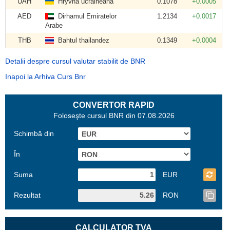
UAH
Hryvna ucraineană
0.1078
+0.0005
AED
Dirhamul Emiratelor
1.2134
+0.0017
Arabe
THB
Bahtul thailandez
0.1349
+0.0004
Detalii despre cursul valutar stabilit de BNR
Inapoi la Arhiva Curs Bnr
CONVERTOR RAPID
Foloseşte cursul BNR din 07.08.2026
Schimbă din
În
Suma
EUR
Rezultat
RON
CALCULATOR TVA