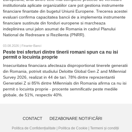
institutionala aplicate organizatiilor care pot gestiona instrumente
financiare finantate din bugetul Uniunii Europene. Trecerea acestei
evaluari confirma capacitatea bancii de a implementa instrumente
financiare sustinute din fonduri europene si marcheaza
indeplinirea unui jalon asumat de Romania in cadrul Planului
National de Redresare si Rezilienta (PNRR).
03.08.2026 | Finante-Banci
Peste trei sferturi dintre tinerii romani spun ca nu isi
permit o locuinta proprie
Insecuritatea financiara afecteaza disproportionat tinerele generatii
din Romania, potrivit studiului Deloitte Global Gen Z and Millennial
Survey 2026, realizat in 44 de tari. 78% dintre reprezentantii
Generatiei Z si 85% dintre Millennials din Romania afirma ca nu isi
permit o locuinta proprie - procente semnificativ peste mediile
globale, de 51%, respectiv 40%.
CONTACT
DEZABONARE NOTIFICĂRI
Politica de Confidențialitate
|
Politica de Cookie
|
Termeni și condiții