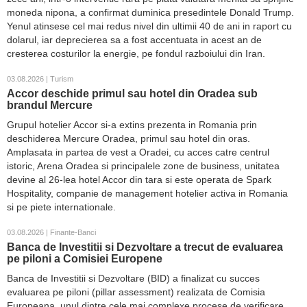
moneda nipona, a confirmat duminica presedintele Donald Trump.
Yenul atinsese cel mai redus nivel din ultimii 40 de ani in raport cu
dolarul, iar deprecierea sa a fost accentuata in acest an de
cresterea costurilor la energie, pe fondul razboiului din Iran.
03.08.2026 | Turism
Accor deschide primul sau hotel din Oradea sub
brandul Mercure
Grupul hotelier Accor si-a extins prezenta in Romania prin
deschiderea Mercure Oradea, primul sau hotel din oras.
Amplasata in partea de vest a Oradei, cu acces catre centrul
istoric, Arena Oradea si principalele zone de business, unitatea
devine al 26-lea hotel Accor din tara si este operata de Spark
Hospitality, companie de management hotelier activa in Romania
si pe piete internationale.
03.08.2026 | Finante-Banci
Banca de Investitii si Dezvoltare a trecut de evaluarea
pe piloni a Comisiei Europene
Banca de Investitii si Dezvoltare (BID) a finalizat cu succes
evaluarea pe piloni (pillar assessment) realizata de Comisia
Europeana, unul dintre cele mai complexe procese de verificare