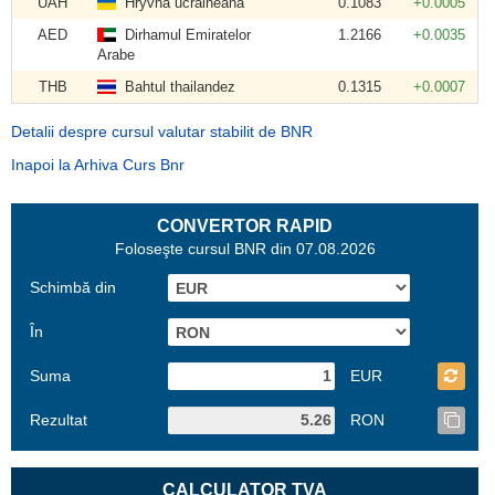
UAH
Hryvna ucraineană
0.1083
+0.0005
AED
Dirhamul Emiratelor
1.2166
+0.0035
Arabe
THB
Bahtul thailandez
0.1315
+0.0007
Detalii despre cursul valutar stabilit de BNR
Inapoi la Arhiva Curs Bnr
CONVERTOR RAPID
Foloseşte cursul BNR din 07.08.2026
Schimbă din
În
Suma
EUR
Rezultat
RON
CALCULATOR TVA