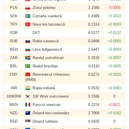
PLN
Zlotul polonez
1.1580
-0.0055
SEK
Coroana suedeză
0.4389
+0.0022
TRY
Noua lira turcească
0.1314
+0.0003
XDR
DST
6.0277
+0.0137
RUB
Rubla rusească
0.0488
+0.0001
BGN
Leva bulgarească
2.5447
+0.0003
ZAR
Randul sud-african
0.2516
+0.0007
BRL
Realul brazilian
0.8110
+0.0005
CNY
Renminbi-ul chinezesc
0.6272
+0.0020
(RMB)
INR
Rupia indiană
0.0532
+0.0001
100KRW
100 Woni sud-coreeni
0.3346
0
MXN
Peso-ul mexican
0.2274
-0.0021
NZD
Dolarul neo-zeelandez
2.7909
+0.0182
RSD
Dinarul sârbesc
0.0425
0