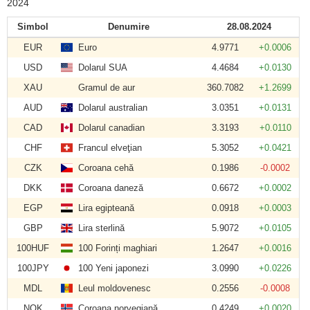
2024
Simbol
Denumire
28.08.2024
EUR
Euro
4.9771
+0.0006
USD
Dolarul SUA
4.4684
+0.0130
XAU
Gramul de aur
360.7082
+1.2699
AUD
Dolarul australian
3.0351
+0.0131
CAD
Dolarul canadian
3.3193
+0.0110
CHF
Francul elveţian
5.3052
+0.0421
CZK
Coroana cehă
0.1986
-0.0002
DKK
Coroana daneză
0.6672
+0.0002
EGP
Lira egipteană
0.0918
+0.0003
GBP
Lira sterlină
5.9072
+0.0105
100HUF
100 Forinți maghiari
1.2647
+0.0016
100JPY
100 Yeni japonezi
3.0990
+0.0226
MDL
Leul moldovenesc
0.2556
-0.0008
NOK
Coroana norvegiană
0.4249
+0.0020