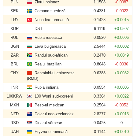
PLN
Zlotul polonez
1.1508
-0.0087
SEK
Coroana suedeză
0.4381
-0.0022
TRY
Noua lira turcească
0.1428
+0.0015
XDR
DST
6.1119
+0.0507
RUB
Rubla rusească
0.0520
+0.0006
BGN
Leva bulgarească
2.5444
+0.0002
ZAR
Randul sud-african
0.2470
+0.0049
BRL
Realul brazilian
0.8648
-0.0036
CNY
Renminbi-ul chinezesc
0.6388
+0.0082
(RMB)
INR
Rupia indiană
0.0554
+0.0006
100KRW
100 Woni sud-coreeni
0.3364
+0.0022
MXN
Peso-ul mexican
0.2504
-0.0052
NZD
Dolarul neo-zeelandez
2.8277
+0.0013
RSD
Dinarul sârbesc
0.0425
0
UAH
Hryvna ucraineană
0.1144
+0.0010