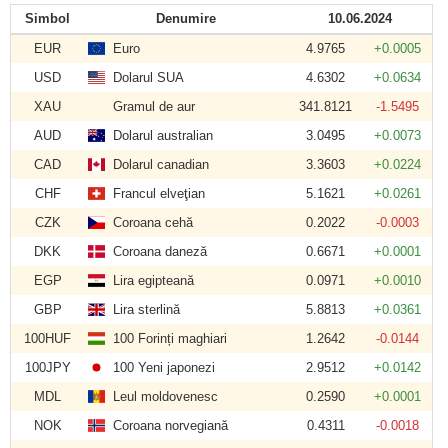
Simbol
Denumire
10.06.2024
EUR
Euro
4.9765
+0.0005
USD
Dolarul SUA
4.6302
+0.0634
XAU
Gramul de aur
341.8121
-1.5495
AUD
Dolarul australian
3.0495
+0.0073
CAD
Dolarul canadian
3.3603
+0.0224
CHF
Francul elveţian
5.1621
+0.0261
CZK
Coroana cehă
0.2022
-0.0003
DKK
Coroana daneză
0.6671
+0.0001
EGP
Lira egipteană
0.0971
+0.0010
GBP
Lira sterlină
5.8813
+0.0361
100HUF
100 Forinți maghiari
1.2642
-0.0144
100JPY
100 Yeni japonezi
2.9512
+0.0142
MDL
Leul moldovenesc
0.2590
+0.0001
NOK
Coroana norvegiană
0.4311
-0.0018