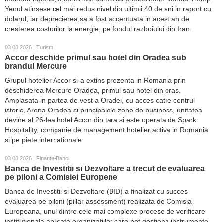
Yenul atinsese cel mai redus nivel din ultimii 40 de ani in raport cu
dolarul, iar deprecierea sa a fost accentuata in acest an de
cresterea costurilor la energie, pe fondul razboiului din Iran.
03.08.2026 | Turism
Accor deschide primul sau hotel din Oradea sub
brandul Mercure
Grupul hotelier Accor si-a extins prezenta in Romania prin
deschiderea Mercure Oradea, primul sau hotel din oras.
Amplasata in partea de vest a Oradei, cu acces catre centrul
istoric, Arena Oradea si principalele zone de business, unitatea
devine al 26-lea hotel Accor din tara si este operata de Spark
Hospitality, companie de management hotelier activa in Romania
si pe piete internationale.
03.08.2026 | Finante-Banci
Banca de Investitii si Dezvoltare a trecut de evaluarea
pe piloni a Comisiei Europene
Banca de Investitii si Dezvoltare (BID) a finalizat cu succes
evaluarea pe piloni (pillar assessment) realizata de Comisia
Europeana, unul dintre cele mai complexe procese de verificare
institutionala aplicate organizatiilor care pot gestiona instrumente