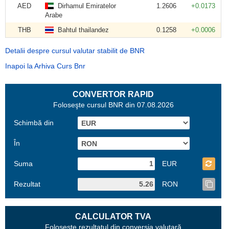
AED
Dirhamul Emiratelor
1.2606
+0.0173
Arabe
THB
Bahtul thailandez
0.1258
+0.0006
Detalii despre cursul valutar stabilit de BNR
Inapoi la Arhiva Curs Bnr
CONVERTOR RAPID
Foloseşte cursul BNR din 07.08.2026
Schimbă din
În
Suma
EUR
Rezultat
RON
CALCULATOR TVA
Foloseşte rezultatul din conversia valutară