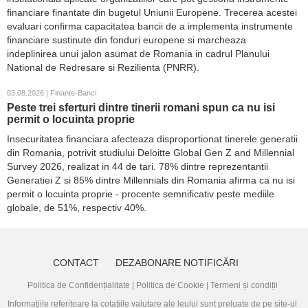
financiare finantate din bugetul Uniunii Europene. Trecerea acestei
evaluari confirma capacitatea bancii de a implementa instrumente
financiare sustinute din fonduri europene si marcheaza
indeplinirea unui jalon asumat de Romania in cadrul Planului
National de Redresare si Rezilienta (PNRR).
03.08.2026 | Finante-Banci
Peste trei sferturi dintre tinerii romani spun ca nu isi
permit o locuinta proprie
Insecuritatea financiara afecteaza disproportionat tinerele generatii
din Romania, potrivit studiului Deloitte Global Gen Z and Millennial
Survey 2026, realizat in 44 de tari. 78% dintre reprezentantii
Generatiei Z si 85% dintre Millennials din Romania afirma ca nu isi
permit o locuinta proprie - procente semnificativ peste mediile
globale, de 51%, respectiv 40%.
CONTACT
DEZABONARE NOTIFICĂRI
Politica de Confidențialitate
|
Politica de Cookie
|
Termeni și condiții
Informațiile referitoare la cotațiile valutare ale leului sunt preluate de pe site-ul