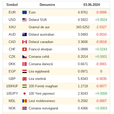
Simbol
Denumire
03.06.2024
EUR
Euro
4.9761
-0.0006
USD
Dolarul SUA
4.5922
+0.0024
XAU
Gramul de aur
343.6252
-2.0327
AUD
Dolarul australian
3.0483
-0.0010
CAD
Dolarul canadian
3.3606
-0.0019
CHF
Francul elveţian
5.0899
+0.0243
CZK
Coroana cehă
0.2014
+0.0001
DKK
Coroana daneză
0.6671
-0.0001
EGP
Lira egipteană
0.0971
0
GBP
Lira sterlină
5.8343
-0.0035
100HUF
100 Forinți maghiari
1.2719
-0.0077
100JPY
100 Yeni japonezi
2.9243
+0.0058
MDL
Leul moldovenesc
0.2592
-0.0007
NOK
Coroana norvegiană
0.4366
+0.0003