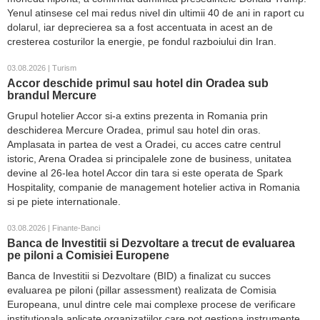
Yenul atinsese cel mai redus nivel din ultimii 40 de ani in raport cu
dolarul, iar deprecierea sa a fost accentuata in acest an de
cresterea costurilor la energie, pe fondul razboiului din Iran.
03.08.2026 | Turism
Accor deschide primul sau hotel din Oradea sub
brandul Mercure
Grupul hotelier Accor si-a extins prezenta in Romania prin
deschiderea Mercure Oradea, primul sau hotel din oras.
Amplasata in partea de vest a Oradei, cu acces catre centrul
istoric, Arena Oradea si principalele zone de business, unitatea
devine al 26-lea hotel Accor din tara si este operata de Spark
Hospitality, companie de management hotelier activa in Romania
si pe piete internationale.
03.08.2026 | Finante-Banci
Banca de Investitii si Dezvoltare a trecut de evaluarea
pe piloni a Comisiei Europene
Banca de Investitii si Dezvoltare (BID) a finalizat cu succes
evaluarea pe piloni (pillar assessment) realizata de Comisia
Europeana, unul dintre cele mai complexe procese de verificare
institutionala aplicate organizatiilor care pot gestiona instrumente