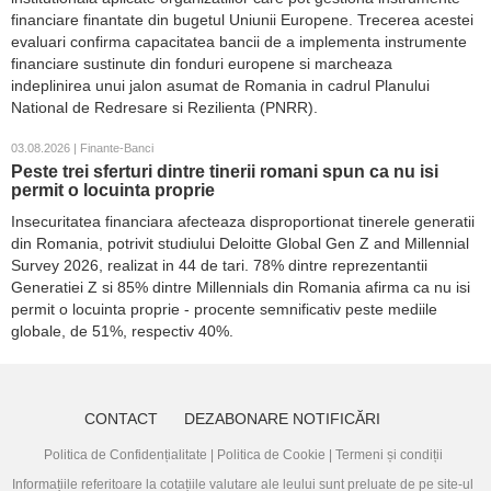
financiare finantate din bugetul Uniunii Europene. Trecerea acestei
evaluari confirma capacitatea bancii de a implementa instrumente
financiare sustinute din fonduri europene si marcheaza
indeplinirea unui jalon asumat de Romania in cadrul Planului
National de Redresare si Rezilienta (PNRR).
03.08.2026 | Finante-Banci
Peste trei sferturi dintre tinerii romani spun ca nu isi
permit o locuinta proprie
Insecuritatea financiara afecteaza disproportionat tinerele generatii
din Romania, potrivit studiului Deloitte Global Gen Z and Millennial
Survey 2026, realizat in 44 de tari. 78% dintre reprezentantii
Generatiei Z si 85% dintre Millennials din Romania afirma ca nu isi
permit o locuinta proprie - procente semnificativ peste mediile
globale, de 51%, respectiv 40%.
CONTACT
DEZABONARE NOTIFICĂRI
Politica de Confidențialitate
|
Politica de Cookie
|
Termeni și condiții
Informațiile referitoare la cotațiile valutare ale leului sunt preluate de pe site-ul