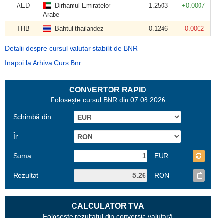
AED
Dirhamul Emiratelor
1.2503
+0.0007
Arabe
THB
Bahtul thailandez
0.1246
-0.0002
Detalii despre cursul valutar stabilit de BNR
Inapoi la Arhiva Curs Bnr
CONVERTOR RAPID
Foloseşte cursul BNR din 07.08.2026
Schimbă din
În
Suma
EUR
Rezultat
RON
CALCULATOR TVA
Foloseşte rezultatul din conversia valutară