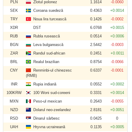
PLN
Zlotul polonez
1.1614
-0.0060
SEK
Coroana suedeză
0.4363
+0.0014
TRY
Noua lira turcească
0.1426
-0.0002
XDR
DST
6.0768
+0.0015
RUB
Rubla rusească
0.0514
+0.0006
BGN
Leva bulgarească
2.5442
-0.0003
ZAR
Randul sud-african
0.2451
+0.0011
BRL
Realul brazilian
0.8754
-0.0066
CNY
Renminbi-ul chinezesc
0.6337
-0.0001
(RMB)
INR
Rupia indiană
0.0552
+0.0002
100KRW
100 Woni sud-coreeni
0.3331
+0.0014
MXN
Peso-ul mexican
0.2643
-0.0055
NZD
Dolarul neo-zeelandez
2.8181
+0.0051
RSD
Dinarul sârbesc
0.0425
0
UAH
Hryvna ucraineană
0.1135
+0.0005