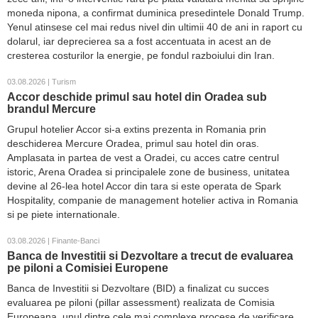
moneda nipona, a confirmat duminica presedintele Donald Trump.
Yenul atinsese cel mai redus nivel din ultimii 40 de ani in raport cu
dolarul, iar deprecierea sa a fost accentuata in acest an de
cresterea costurilor la energie, pe fondul razboiului din Iran.
03.08.2026 | Turism
Accor deschide primul sau hotel din Oradea sub
brandul Mercure
Grupul hotelier Accor si-a extins prezenta in Romania prin
deschiderea Mercure Oradea, primul sau hotel din oras.
Amplasata in partea de vest a Oradei, cu acces catre centrul
istoric, Arena Oradea si principalele zone de business, unitatea
devine al 26-lea hotel Accor din tara si este operata de Spark
Hospitality, companie de management hotelier activa in Romania
si pe piete internationale.
03.08.2026 | Finante-Banci
Banca de Investitii si Dezvoltare a trecut de evaluarea
pe piloni a Comisiei Europene
Banca de Investitii si Dezvoltare (BID) a finalizat cu succes
evaluarea pe piloni (pillar assessment) realizata de Comisia
Europeana, unul dintre cele mai complexe procese de verificare