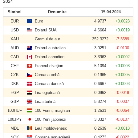
2024
Simbol
Denumire
15.04.2024
EUR
Euro
4.9737
+0.0023
USD
Dolarul SUA
4.6664
+0.0019
XAU
Gramul de aur
352.3272
-7.3589
AUD
Dolarul australian
3.0251
-0.0100
CAD
Dolarul canadian
3.3963
+0.0002
CHF
Francul elveţian
5.1094
+0.0003
CZK
Coroana cehă
0.1965
+0.0005
DKK
Coroana daneză
0.6667
+0.0003
EGP
Lira egipteană
0.0962
-0.0019
GBP
Lira sterlină
5.8274
-0.0007
100HUF
100 Forinți maghiari
1.2631
-0.0064
100JPY
100 Yeni japonezi
3.0327
-0.0107
MDL
Leul moldovenesc
0.2639
+0.0013
NOK
Coroana norvegiană
0.4273
-0.0022