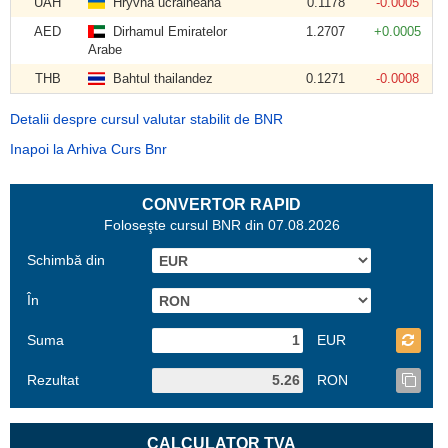
UAH
Hryvna ucraineană
0.1178
-0.0005
AED
Dirhamul Emiratelor
1.2707
+0.0005
Arabe
THB
Bahtul thailandez
0.1271
-0.0008
Detalii despre cursul valutar stabilit de BNR
Inapoi la Arhiva Curs Bnr
CONVERTOR RAPID
Foloseşte cursul BNR din 07.08.2026
Schimbă din
În
Suma
EUR
Rezultat
RON
CALCULATOR TVA