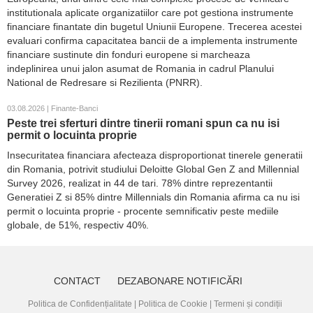
institutionala aplicate organizatiilor care pot gestiona instrumente
financiare finantate din bugetul Uniunii Europene. Trecerea acestei
evaluari confirma capacitatea bancii de a implementa instrumente
financiare sustinute din fonduri europene si marcheaza
indeplinirea unui jalon asumat de Romania in cadrul Planului
National de Redresare si Rezilienta (PNRR).
03.08.2026 | Finante-Banci
Peste trei sferturi dintre tinerii romani spun ca nu isi
permit o locuinta proprie
Insecuritatea financiara afecteaza disproportionat tinerele generatii
din Romania, potrivit studiului Deloitte Global Gen Z and Millennial
Survey 2026, realizat in 44 de tari. 78% dintre reprezentantii
Generatiei Z si 85% dintre Millennials din Romania afirma ca nu isi
permit o locuinta proprie - procente semnificativ peste mediile
globale, de 51%, respectiv 40%.
CONTACT
DEZABONARE NOTIFICĂRI
Politica de Confidențialitate
|
Politica de Cookie
|
Termeni și condiții