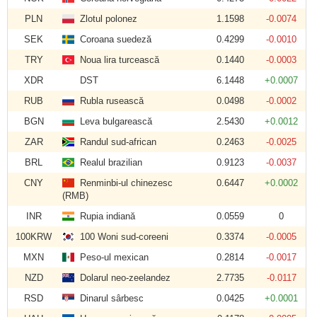
PLN
Zlotul polonez
1.1598
-0.0074
SEK
Coroana suedeză
0.4299
-0.0010
TRY
Noua lira turcească
0.1440
-0.0003
XDR
DST
6.1448
+0.0007
RUB
Rubla rusească
0.0498
-0.0002
BGN
Leva bulgarească
2.5430
+0.0012
ZAR
Randul sud-african
0.2463
-0.0025
BRL
Realul brazilian
0.9123
-0.0037
CNY
Renminbi-ul chinezesc
0.6447
+0.0002
(RMB)
INR
Rupia indiană
0.0559
0
100KRW
100 Woni sud-coreeni
0.3374
-0.0005
MXN
Peso-ul mexican
0.2814
-0.0017
NZD
Dolarul neo-zeelandez
2.7735
-0.0117
RSD
Dinarul sârbesc
0.0425
+0.0001