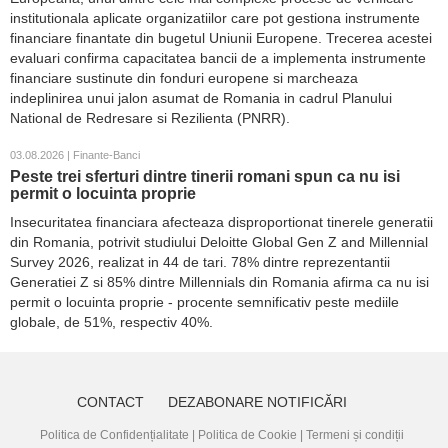
institutionala aplicate organizatiilor care pot gestiona instrumente
financiare finantate din bugetul Uniunii Europene. Trecerea acestei
evaluari confirma capacitatea bancii de a implementa instrumente
financiare sustinute din fonduri europene si marcheaza
indeplinirea unui jalon asumat de Romania in cadrul Planului
National de Redresare si Rezilienta (PNRR).
03.08.2026 | Finante-Banci
Peste trei sferturi dintre tinerii romani spun ca nu isi
permit o locuinta proprie
Insecuritatea financiara afecteaza disproportionat tinerele generatii
din Romania, potrivit studiului Deloitte Global Gen Z and Millennial
Survey 2026, realizat in 44 de tari. 78% dintre reprezentantii
Generatiei Z si 85% dintre Millennials din Romania afirma ca nu isi
permit o locuinta proprie - procente semnificativ peste mediile
globale, de 51%, respectiv 40%.
CONTACT
DEZABONARE NOTIFICĂRI
Politica de Confidențialitate
|
Politica de Cookie
|
Termeni și condiții