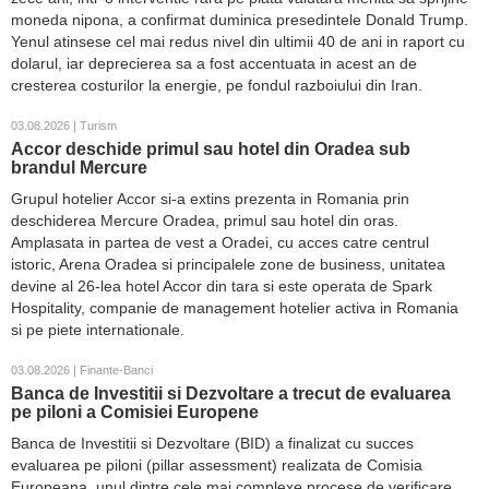
moneda nipona, a confirmat duminica presedintele Donald Trump.
Yenul atinsese cel mai redus nivel din ultimii 40 de ani in raport cu
dolarul, iar deprecierea sa a fost accentuata in acest an de
cresterea costurilor la energie, pe fondul razboiului din Iran.
03.08.2026 | Turism
Accor deschide primul sau hotel din Oradea sub
brandul Mercure
Grupul hotelier Accor si-a extins prezenta in Romania prin
deschiderea Mercure Oradea, primul sau hotel din oras.
Amplasata in partea de vest a Oradei, cu acces catre centrul
istoric, Arena Oradea si principalele zone de business, unitatea
devine al 26-lea hotel Accor din tara si este operata de Spark
Hospitality, companie de management hotelier activa in Romania
si pe piete internationale.
03.08.2026 | Finante-Banci
Banca de Investitii si Dezvoltare a trecut de evaluarea
pe piloni a Comisiei Europene
Banca de Investitii si Dezvoltare (BID) a finalizat cu succes
evaluarea pe piloni (pillar assessment) realizata de Comisia
Europeana, unul dintre cele mai complexe procese de verificare