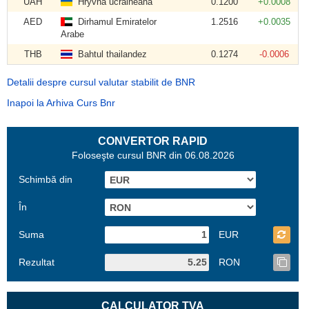
UAH
Hryvna ucraineană
0.1200
+0.0008
AED
Dirhamul Emiratelor
1.2516
+0.0035
Arabe
THB
Bahtul thailandez
0.1274
-0.0006
Detalii despre cursul valutar stabilit de BNR
Inapoi la Arhiva Curs Bnr
CONVERTOR RAPID
Foloseşte cursul BNR din 06.08.2026
Schimbă din
În
Suma
EUR
Rezultat
RON
CALCULATOR TVA