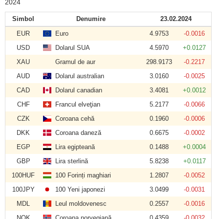
2024
Simbol
Denumire
23.02.2024
EUR
Euro
4.9753
-0.0016
USD
Dolarul SUA
4.5970
+0.0127
XAU
Gramul de aur
298.9173
-0.2217
AUD
Dolarul australian
3.0160
-0.0025
CAD
Dolarul canadian
3.4081
+0.0012
CHF
Francul elveţian
5.2177
-0.0066
CZK
Coroana cehă
0.1960
-0.0006
DKK
Coroana daneză
0.6675
-0.0002
EGP
Lira egipteană
0.1488
+0.0004
GBP
Lira sterlină
5.8238
+0.0117
100HUF
100 Forinți maghiari
1.2807
-0.0052
100JPY
100 Yeni japonezi
3.0499
-0.0031
MDL
Leul moldovenesc
0.2557
-0.0016
NOK
Coroana norvegiană
0.4359
-0.0032