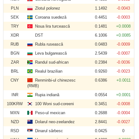
PLN
Zlotul polonez
1.1492
-0.0043
SEK
Coroana suedeză
0.4451
-0.0003
TRY
Noua lira turcească
0.1481
+0.0008
XDR
DST
6.1006
+0.0085
RUB
Rubla rusească
0.0483
-0.0009
BGN
Leva bulgarească
2.5439
-0.0007
ZAR
Randul sud-african
0.2384
-0.0036
BRL
Realul brazilian
0.9260
-0.0023
CNY
Renminbi-ul chinezesc
0.6386
+0.0011
(RMB)
INR
Rupia indiană
0.0554
+0.0001
100KRW
100 Woni sud-coreeni
0.3451
-0.0008
MXN
Peso-ul mexican
0.2688
-0.0004
NZD
Dolarul neo-zeelandez
2.8441
-0.0027
RSD
Dinarul sârbesc
0.0425
0