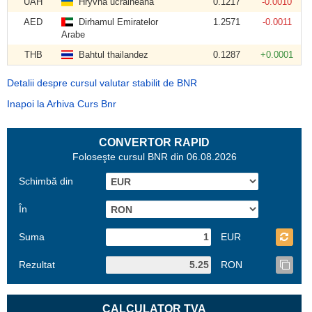
UAH
Hryvna ucraineană
0.1217
-0.0010
AED
Dirhamul Emiratelor
1.2571
-0.0011
Arabe
THB
Bahtul thailandez
0.1287
+0.0001
Detalii despre cursul valutar stabilit de BNR
Inapoi la Arhiva Curs Bnr
CONVERTOR RAPID
Foloseşte cursul BNR din 06.08.2026
Schimbă din
În
Suma
EUR
Rezultat
RON
CALCULATOR TVA