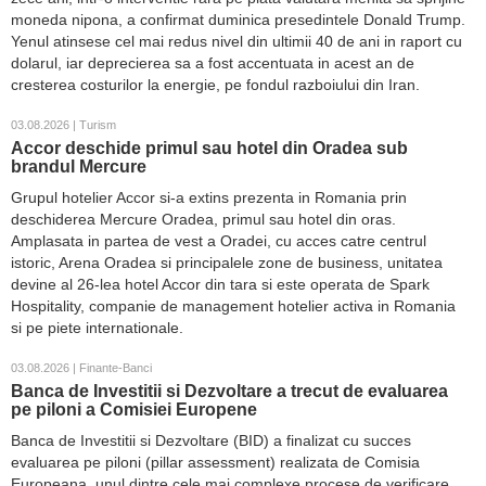
moneda nipona, a confirmat duminica presedintele Donald Trump.
Yenul atinsese cel mai redus nivel din ultimii 40 de ani in raport cu
dolarul, iar deprecierea sa a fost accentuata in acest an de
cresterea costurilor la energie, pe fondul razboiului din Iran.
03.08.2026 | Turism
Accor deschide primul sau hotel din Oradea sub
brandul Mercure
Grupul hotelier Accor si-a extins prezenta in Romania prin
deschiderea Mercure Oradea, primul sau hotel din oras.
Amplasata in partea de vest a Oradei, cu acces catre centrul
istoric, Arena Oradea si principalele zone de business, unitatea
devine al 26-lea hotel Accor din tara si este operata de Spark
Hospitality, companie de management hotelier activa in Romania
si pe piete internationale.
03.08.2026 | Finante-Banci
Banca de Investitii si Dezvoltare a trecut de evaluarea
pe piloni a Comisiei Europene
Banca de Investitii si Dezvoltare (BID) a finalizat cu succes
evaluarea pe piloni (pillar assessment) realizata de Comisia
Europeana, unul dintre cele mai complexe procese de verificare