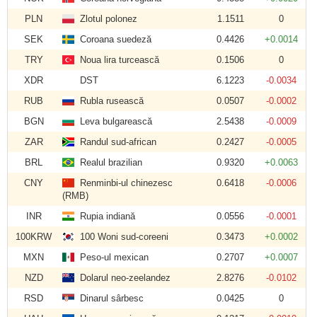
PLN
Zlotul polonez
1.1511
0
SEK
Coroana suedeză
0.4426
+0.0014
TRY
Noua lira turcească
0.1506
0
XDR
DST
6.1223
-0.0034
RUB
Rubla rusească
0.0507
-0.0002
BGN
Leva bulgarească
2.5438
-0.0009
ZAR
Randul sud-african
0.2427
-0.0005
BRL
Realul brazilian
0.9320
+0.0063
CNY
Renminbi-ul chinezesc
0.6418
-0.0006
(RMB)
INR
Rupia indiană
0.0556
-0.0001
100KRW
100 Woni sud-coreeni
0.3473
+0.0002
MXN
Peso-ul mexican
0.2707
+0.0007
NZD
Dolarul neo-zeelandez
2.8276
-0.0102
RSD
Dinarul sârbesc
0.0425
0