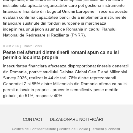
institutionala aplicate organizatiilor care pot gestiona instrumente
financiare finantate din bugetul Uniunii Europene. Trecerea acestei
evaluari confirma capacitatea bancii de a implementa instrumente
financiare sustinute din fonduri europene si marcheaza
indeplinirea unui jalon asumat de Romania in cadrul Planului
National de Redresare si Rezilienta (PNRR).
03.08.2026 | Finante-Banci
Peste trei sferturi dintre tinerii romani spun ca nu isi
permit o locuinta proprie
Insecuritatea financiara afecteaza disproportionat tinerele generatii
din Romania, potrivit studiului Deloitte Global Gen Z and Millennial
Survey 2026, realizat in 44 de tari. 78% dintre reprezentantii
Generatiei Z si 85% dintre Millennials din Romania afirma ca nu isi
permit o locuinta proprie - procente semnificativ peste mediile
globale, de 51%, respectiv 40%.
CONTACT
DEZABONARE NOTIFICĂRI
Politica de Confidențialitate
|
Politica de Cookie
|
Termeni și condiții