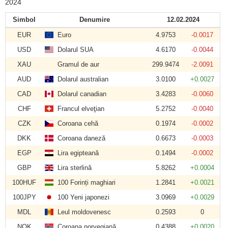
2024
Simbol
Denumire
12.02.2024
EUR
Euro
4.9753
-0.0017
USD
Dolarul SUA
4.6170
-0.0044
XAU
Gramul de aur
299.9474
-2.0091
AUD
Dolarul australian
3.0100
+0.0027
CAD
Dolarul canadian
3.4283
-0.0060
CHF
Francul elveţian
5.2752
-0.0040
CZK
Coroana cehă
0.1974
-0.0002
DKK
Coroana daneză
0.6673
-0.0003
EGP
Lira egipteană
0.1494
-0.0002
GBP
Lira sterlină
5.8262
+0.0004
100HUF
100 Forinți maghiari
1.2841
+0.0021
100JPY
100 Yeni japonezi
3.0969
+0.0029
MDL
Leul moldovenesc
0.2593
0
NOK
Coroana norvegiană
0.4388
+0.0020