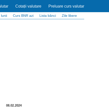
lutar
Cotații valutare
Preluare curs valutar
 lunii
Curs BNR azi
Lista bănci
Zile libere
08.02.2024