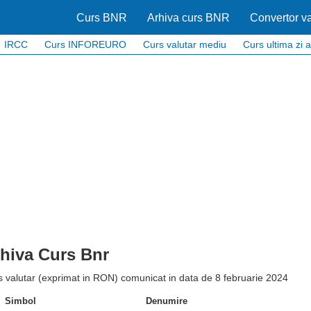
Curs BNR
Arhiva curs BNR
Convertor va
IRCC
Curs INFOREURO
Curs valutar mediu
Curs ultima zi a
hiva Curs Bnr
 valutar (exprimat in RON) comunicat in data de 8 februarie 2024
Simbol
Denumire