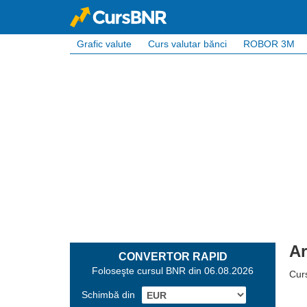
Grafic valute
Curs valutar bănci
ROBOR 3M
Ar
CONVERTOR RAPID
Foloseşte cursul BNR din 06.08.2026
Curs
Schimbă din