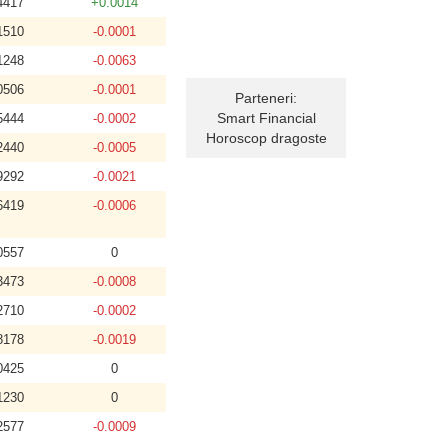
4417
+0.0014
1510
-0.0001
1248
-0.0063
0506
-0.0001
Parteneri:
Smart Financial
5444
-0.0002
Horoscop dragoste
2440
-0.0005
9292
-0.0021
6419
-0.0006
0557
0
3473
-0.0008
2710
-0.0002
8178
-0.0019
0425
0
1230
0
2577
-0.0009