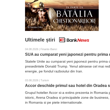
Ultimele știri
04.08.2026 | Finante-Banci
SUA au cumparat yeni japonezi pentru prima d
Statele Unite au cumparat yeni japonezi pentru prima d
presedintele Donald Trump. Yenul atinsese cel mai redus 
energie, pe fondul razboiului din Iran.
03.08.2026 | Turism
Accor deschide primul sau hotel din Oradea 
Grupul hotelier Accor si-a extins prezenta in Romania 
istoric, Arena Oradea si principalele zone de business,
in Romania si pe piete internationale.