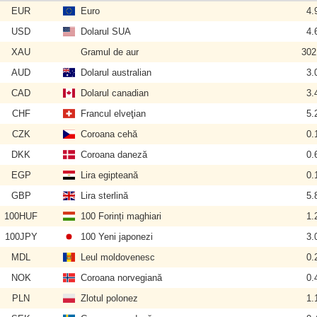
EUR
Euro
4.
USD
Dolarul SUA
4.
XAU
Gramul de aur
302
AUD
Dolarul australian
3.
CAD
Dolarul canadian
3.
CHF
Francul elveţian
5.
CZK
Coroana cehă
0.
DKK
Coroana daneză
0.
EGP
Lira egipteană
0.
GBP
Lira sterlină
5.
100HUF
100 Forinți maghiari
1.
100JPY
100 Yeni japonezi
3.
MDL
Leul moldovenesc
0.
NOK
Coroana norvegiană
0.
PLN
Zlotul polonez
1.