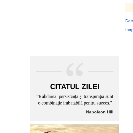
Deta
Inap
CITATUL ZILEI
“Răbdarea, persistenţa şi transpiraţia sunt
o combinaţie imbatabilă pentru succes.”
Napoleon Hill