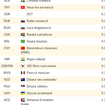
SEK
Coroana suedeză
0.
TRY
Noua lira turcească
0.
XDR
DST
6.
RUB
Rubla rusească
0.
BGN
Leva bulgarească
2.
ZAR
Randul sud-african
0.
BRL
Realul brazilian
0.
CNY
Renminbi-ul chinezesc
0.
(RMB)
INR
Rupia indiană
0.
100KRW
100 Woni sud-coreeni
0.
MXN
Peso-ul mexican
0.
NZD
Dolarul neo-zeelandez
2.
RSD
Dinarul sârbesc
0.
UAH
Hryvna ucraineană
0.
AED
Dirhamul Emiratelor
1.
Arabe