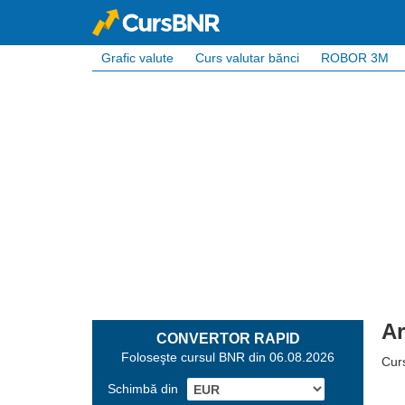
Grafic valute
Curs valutar bănci
ROBOR 3M
Ar
CONVERTOR RAPID
Foloseşte cursul BNR din 06.08.2026
Curs
Schimbă din