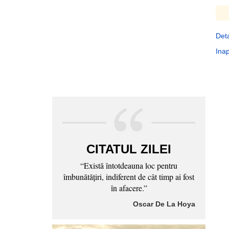
Deta
Inap
CITATUL ZILEI
“Există întotdeauna loc pentru
îmbunătăţiri, indiferent de cât timp ai fost
în afacere.”
Oscar De La Hoya