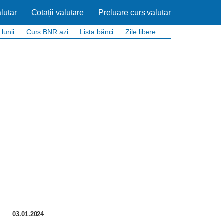
lutar
Cotații valutare
Preluare curs valutar
 lunii
Curs BNR azi
Lista bănci
Zile libere
03.01.2024