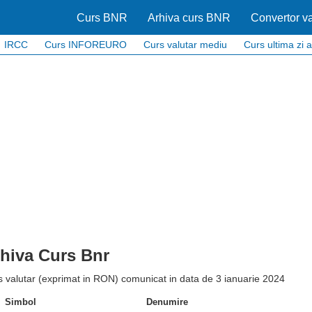
Curs BNR
Arhiva curs BNR
Convertor va
IRCC
Curs INFOREURO
Curs valutar mediu
Curs ultima zi a
hiva Curs Bnr
 valutar (exprimat in RON) comunicat in data de 3 ianuarie 2024
Simbol
Denumire