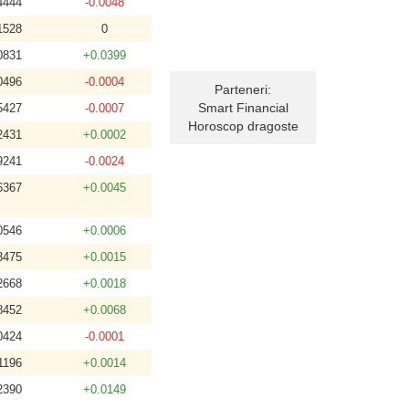
4444
-0.0048
1528
0
0831
+0.0399
0496
-0.0004
Parteneri:
Smart Financial
5427
-0.0007
Horoscop dragoste
2431
+0.0002
9241
-0.0024
6367
+0.0045
0546
+0.0006
3475
+0.0015
2668
+0.0018
8452
+0.0068
0424
-0.0001
1196
+0.0014
2390
+0.0149