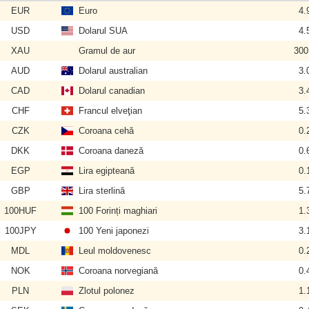
EUR
Euro
4.
USD
Dolarul SUA
4.
XAU
Gramul de aur
300
AUD
Dolarul australian
3.
CAD
Dolarul canadian
3.
CHF
Francul elveţian
5.
CZK
Coroana cehă
0.
DKK
Coroana daneză
0.
EGP
Lira egipteană
0.
GBP
Lira sterlină
5.
100HUF
100 Forinți maghiari
1.
100JPY
100 Yeni japonezi
3.
MDL
Leul moldovenesc
0.
NOK
Coroana norvegiană
0.
PLN
Zlotul polonez
1.