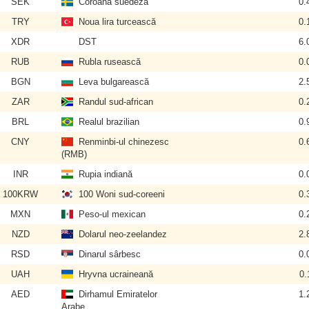
SEK
Coroana suedeză
0.
TRY
Noua lira turcească
0.
XDR
DST
6.
RUB
Rubla rusească
0.
BGN
Leva bulgarească
2.
ZAR
Randul sud-african
0.
BRL
Realul brazilian
0.
CNY
Renminbi-ul chinezesc
0.
(RMB)
INR
Rupia indiană
0.
100KRW
100 Woni sud-coreeni
0.
MXN
Peso-ul mexican
0.
NZD
Dolarul neo-zeelandez
2.
RSD
Dinarul sârbesc
0.
UAH
Hryvna ucraineană
0.
AED
Dirhamul Emiratelor
1.
Arabe