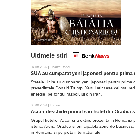
Ultimele știri
04.08.2026 | Finante-Banci
SUA au cumparat yeni japonezi pentru prima d
Statele Unite au cumparat yeni japonezi pentru prima d
presedintele Donald Trump. Yenul atinsese cel mai redus 
energie, pe fondul razboiului din Iran.
03.08.2026 | Turism
Accor deschide primul sau hotel din Oradea 
Grupul hotelier Accor si-a extins prezenta in Romania 
istoric, Arena Oradea si principalele zone de business,
in Romania si pe piete internationale.