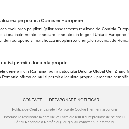
evaluarea pe piloni a Comisiei Europene
 succes evaluarea pe piloni (pillar assessment) realizata de Comisia Eur
ot gestiona instrumente financiare finantate din bugetul Uniunii Europene
fonduri europene si marcheaza indeplinirea unui jalon asumat de Romani
a nu isi permit o locuinta proprie
ele generatii din Romania, potrivit studiului Deloitte Global Gen Z and M
in Romania afirma ca nu isi permit o locuinta proprie - procente semnifi
CONTACT
DEZABONARE NOTIFICĂRI
Politica de Confidențialitate
|
Politica de Cookie
|
Termeni și condiții
Informațiile referitoare la cotațiile valutare ale leului sunt preluate de pe site-ul
Băncii Naționale a României (BNR)
și au caracter pur informativ.