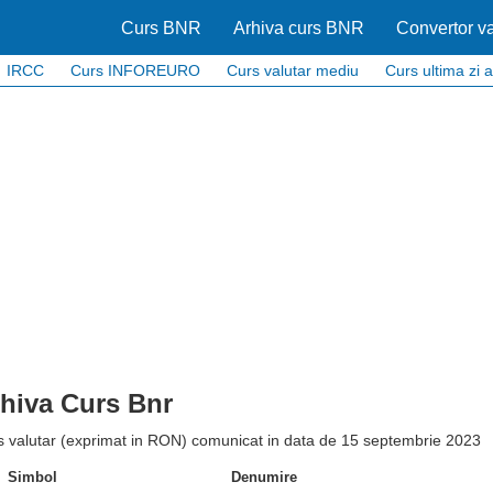
Curs BNR
Arhiva curs BNR
Convertor va
IRCC
Curs INFOREURO
Curs valutar mediu
Curs ultima zi a
hiva Curs Bnr
s valutar (exprimat in RON) comunicat in data de 15 septembrie 2023
Simbol
Denumire