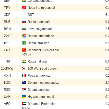
SEK
Coroana suedeză
0.
TRY
Noua lira turcească
0.
XDR
DST
6.
RUB
Rubla rusească
0.
BGN
Leva bulgarească
2.
ZAR
Randul sud-african
0.
BRL
Realul brazilian
0.
CNY
Renminbi-ul chinezesc
0.
(RMB)
INR
Rupia indiană
0.
100KRW
100 Woni sud-coreeni
0.
MXN
Peso-ul mexican
0.
NZD
Dolarul neo-zeelandez
2.
RSD
Dinarul sârbesc
0.
UAH
Hryvna ucraineană
0.
AED
Dirhamul Emiratelor
1.
Arabe