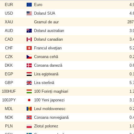
EUR
Euro
4.
USD
Dolarul SUA
4.
XAU
Gramul de aur
287
AUD
Dolarul australian
3.
CAD
Dolarul canadian
3.
CHF
Francul elveţian
5.
CZK
Coroana cehă
0.
DKK
Coroana daneză
0.
EGP
Lira egipteană
0.
GBP
Lira sterlină
5.
100HUF
100 Forinți maghiari
1.
100JPY
100 Yeni japonezi
3.
MDL
Leul moldovenesc
0.
NOK
Coroana norvegiană
0.
PLN
Zlotul polonez
1.