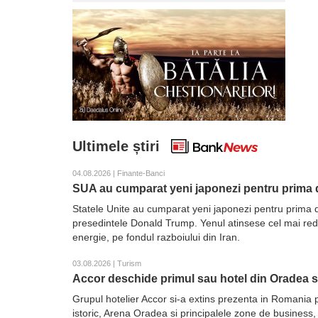
Ultimele știri
04.08.2026 | Finante-Banci
SUA au cumparat yeni japonezi pentru prima d
Statele Unite au cumparat yeni japonezi pentru prima d
presedintele Donald Trump. Yenul atinsese cel mai redus 
energie, pe fondul razboiului din Iran.
03.08.2026 | Turism
Accor deschide primul sau hotel din Oradea 
Grupul hotelier Accor si-a extins prezenta in Romania 
istoric, Arena Oradea si principalele zone de business,