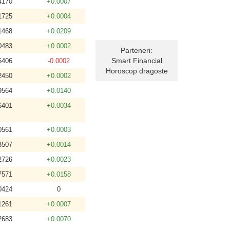
4170
+0.0007
1725
+0.0004
1468
+0.0209
0483
+0.0002
Parteneri:
Smart Financial
5406
-0.0002
Horoscop dragoste
2450
+0.0002
9564
+0.0140
6401
+0.0034
0561
+0.0003
3507
+0.0014
2726
+0.0023
7571
+0.0158
0424
0
1261
+0.0007
2683
+0.0070