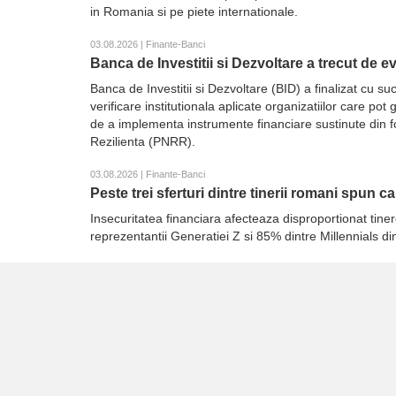
in Romania si pe piete internationale.
03.08.2026 | Finante-Banci
Banca de Investitii si Dezvoltare a trecut de 
Banca de Investitii si Dezvoltare (BID) a finalizat cu
verificare institutionala aplicate organizatiilor care p
de a implementa instrumente financiare sustinute din 
Rezilienta (PNRR).
03.08.2026 | Finante-Banci
Peste trei sferturi dintre tinerii romani spun c
Insecuritatea financiara afecteaza disproportionat tiner
reprezentantii Generatiei Z si 85% dintre Millennials d