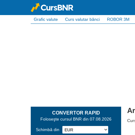
Grafic valute
Curs valutar bănci
ROBOR 3M
Ar
CONVERTOR RAPID
Foloseşte cursul BNR din 07.08.2026
Cur
Schimbă din