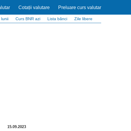
lutar
Cotații valutare
Preluare curs valutar
 lunii
Curs BNR azi
Lista bănci
Zile libere
15.09.2023