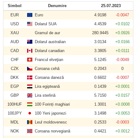
Simbol
Denumire
25.07.2023
EUR
Euro
4.9198
-0.0047
USD
Dolarul SUA
4.4539
+0.0102
XAU
Gramul de aur
280.9445
+0.0926
AUD
Dolarul australian
3.0134
+0.0166
CAD
Dolarul canadian
3.3805
+0.0111
CHF
Francul elveţian
5.1245
-0.0049
CZK
Coroana cehă
0.2043
0
DKK
Coroana daneză
0.6602
-0.0007
EGP
Lira egipteană
0.1439
+0.0001
GBP
Lira sterlină
5.7150
+0.0157
100HUF
100 Forinți maghiari
1.3001
+0.0008
100JPY
100 Yeni japonezi
3.1498
+0.0053
MDL
Leul moldovenesc
0.2533
-0.0003
NOK
Coroana norvegiană
0.4421
+0.0012