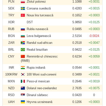
PLN
Zlotul polonez
1.1088
+0.0031
SEK
Coroana suedeză
0.4283
+0.0015
TRY
Noua lira turcească
0.1652
+0.0003
XDR
DST
5.9850
+0.0125
RUB
Rubla rusească
0.0495
+0.0003
BGN
Leva bulgarească
2.5154
-0.0024
ZAR
Randul sud-african
0.2518
+0.0047
BRL
Realul brazilian
0.9422
+0.0125
CNY
Renminbi-ul chinezesc
0.6234
+0.0059
(RMB)
INR
Rupia indiană
0.0544
+0.0001
100KRW
100 Woni sud-coreeni
0.3489
+0.0021
MXN
Peso-ul mexican
0.2646
+0.0019
NZD
Dolarul neo-zeelandez
2.7635
+0.0075
RSD
Dinarul sârbesc
0.0420
0
UAH
Hryvna ucraineană
0.1206
+0.0003