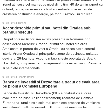
Yenul atinsese cel mai redus nivel din ultimii 40 de ani in raport cu
dolarul, iar deprecierea sa a fost accentuata in acest an de
cresterea costurilor la energie, pe fondul razboiului din Iran.
03.08.2026 | Turism
Accor deschide primul sau hotel din Oradea sub
brandul Mercure
Grupul hotelier Accor si-a extins prezenta in Romania prin
deschiderea Mercure Oradea, primul sau hotel din oras.
Amplasata in partea de vest a Oradei, cu acces catre centrul
istoric, Arena Oradea si principalele zone de business, unitatea
devine al 26-lea hotel Accor din tara si este operata de Spark
Hospitality, companie de management hotelier activa in Romania
si pe piete internationale.
03.08.2026 | Finante-Banci
Banca de Investitii si Dezvoltare a trecut de evaluarea
pe piloni a Comisiei Europene
Banca de Investitii si Dezvoltare (BID) a finalizat cu succes
evaluarea pe piloni (pillar assessment) realizata de Comisia
Europeana, unul dintre cele mai complexe procese de verificare
institutionala aplicate organizatiilor care pot gestiona instrumente