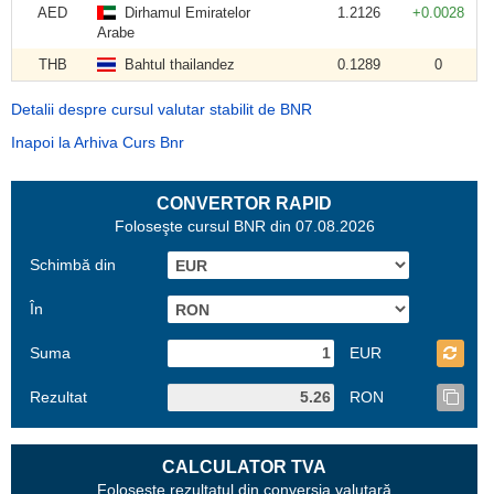
AED
Dirhamul Emiratelor
1.2126
+0.0028
Arabe
THB
Bahtul thailandez
0.1289
0
Detalii despre cursul valutar stabilit de BNR
Inapoi la Arhiva Curs Bnr
CONVERTOR RAPID
Foloseşte cursul BNR din 07.08.2026
Schimbă din
În
Suma
EUR
Rezultat
RON
CALCULATOR TVA
Foloseşte rezultatul din conversia valutară