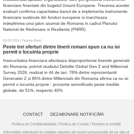
financiare finantate din bugetul Uniunii Europene. Trecerea acestei
evaluari confirma capacitatea bancii de a implementa instrumente
financiare sustinute din fonduri europene si marcheaza
indeplinirea unui jalon asumat de Romania in cadrul Planului
National de Redresare si Rezilienta (PNRR).
03.08.2026 | Finante-Banci
Peste trei sferturi dintre tinerii romani spun ca nu isi
permit o locuinta proprie
Insecuritatea financiara afecteaza disproportionat tinerele generatii
din Romania, potrivit studiului Deloitte Global Gen Z and Millennial
Survey 2026, realizat in 44 de tari. 78% dintre reprezentantii
Generatiei Z si 85% dintre Millennials din Romania afirma ca nu isi
permit o locuinta proprie - procente semnificativ peste mediile
globale, de 51%, respectiv 40%.
CONTACT
DEZABONARE NOTIFICĂRI
Politica de Confidențialitate
|
Politica de Cookie
|
Termeni și condiții
Informațiile referitoare la cotațiile valutare ale leului sunt preluate de pe site-ul