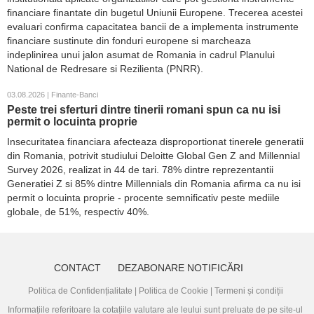
financiare finantate din bugetul Uniunii Europene. Trecerea acestei
evaluari confirma capacitatea bancii de a implementa instrumente
financiare sustinute din fonduri europene si marcheaza
indeplinirea unui jalon asumat de Romania in cadrul Planului
National de Redresare si Rezilienta (PNRR).
03.08.2026 | Finante-Banci
Peste trei sferturi dintre tinerii romani spun ca nu isi
permit o locuinta proprie
Insecuritatea financiara afecteaza disproportionat tinerele generatii
din Romania, potrivit studiului Deloitte Global Gen Z and Millennial
Survey 2026, realizat in 44 de tari. 78% dintre reprezentantii
Generatiei Z si 85% dintre Millennials din Romania afirma ca nu isi
permit o locuinta proprie - procente semnificativ peste mediile
globale, de 51%, respectiv 40%.
CONTACT
DEZABONARE NOTIFICĂRI
Politica de Confidențialitate
|
Politica de Cookie
|
Termeni și condiții
Informațiile referitoare la cotațiile valutare ale leului sunt preluate de pe site-ul