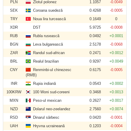
PLN
Zlotul polonez
1.1057
-0.0049
SEK
Coroana suedeză
0.4268
-0.0005
TRY
Noua lira turcească
0.1649
0
XDR
DST
5.9725
-0.0008
RUB
Rubla rusească
0.0492
+0.0001
BGN
Leva bulgarească
2.5178
-0.0068
ZAR
Randul sud-african
0.2471
+0.0012
BRL
Realul brazilian
0.9297
+0.0049
CNY
Renminbi-ul chinezesc
0.6175
-0.0005
(RMB)
INR
Rupia indiană
0.0543
+0.0002
100KRW
100 Woni sud-coreeni
0.3468
+0.0013
MXN
Peso-ul mexican
0.2627
+0.0017
NZD
Dolarul neo-zeelandez
2.7560
+0.0074
RSD
Dinarul sârbesc
0.0420
-0.0001
UAH
Hryvna ucraineană
0.1203
-0.0004