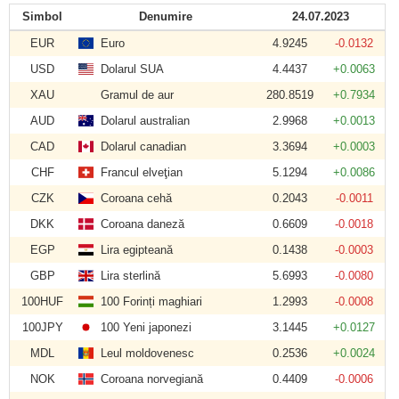
Simbol
Denumire
24.07.2023
EUR
Euro
4.9245
-0.0132
USD
Dolarul SUA
4.4437
+0.0063
XAU
Gramul de aur
280.8519
+0.7934
AUD
Dolarul australian
2.9968
+0.0013
CAD
Dolarul canadian
3.3694
+0.0003
CHF
Francul elveţian
5.1294
+0.0086
CZK
Coroana cehă
0.2043
-0.0011
DKK
Coroana daneză
0.6609
-0.0018
EGP
Lira egipteană
0.1438
-0.0003
GBP
Lira sterlină
5.6993
-0.0080
100HUF
100 Forinți maghiari
1.2993
-0.0008
100JPY
100 Yeni japonezi
3.1445
+0.0127
MDL
Leul moldovenesc
0.2536
+0.0024
NOK
Coroana norvegiană
0.4409
-0.0006