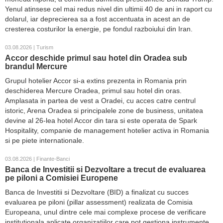
Yenul atinsese cel mai redus nivel din ultimii 40 de ani in raport cu
dolarul, iar deprecierea sa a fost accentuata in acest an de
cresterea costurilor la energie, pe fondul razboiului din Iran.
03.08.2026 | Turism
Accor deschide primul sau hotel din Oradea sub
brandul Mercure
Grupul hotelier Accor si-a extins prezenta in Romania prin
deschiderea Mercure Oradea, primul sau hotel din oras.
Amplasata in partea de vest a Oradei, cu acces catre centrul
istoric, Arena Oradea si principalele zone de business, unitatea
devine al 26-lea hotel Accor din tara si este operata de Spark
Hospitality, companie de management hotelier activa in Romania
si pe piete internationale.
03.08.2026 | Finante-Banci
Banca de Investitii si Dezvoltare a trecut de evaluarea
pe piloni a Comisiei Europene
Banca de Investitii si Dezvoltare (BID) a finalizat cu succes
evaluarea pe piloni (pillar assessment) realizata de Comisia
Europeana, unul dintre cele mai complexe procese de verificare
institutionala aplicate organizatiilor care pot gestiona instrumente