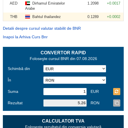
AED
Dirhamul Emiratelor
1.2098
+0.0017
Arabe
THB
Bahtul thailandez
0.1289
+0.0002
Detalii despre cursul valutar stabilit de BNR
Inapoi la Arhiva Curs Bnr
CONVERTOR RAPID
Foloseşte cursul BNR din 07.08.2026
Schimbă din
În
Suma
EUR
Rezultat
RON
CALCULATOR TVA
Foloseşte rezultatul din conversia valutară