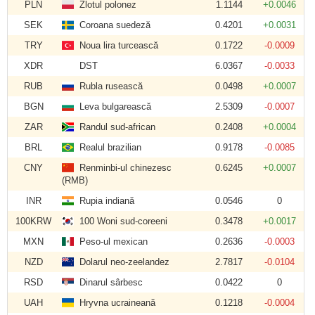
PLN
Zlotul polonez
1.1144
+0.0046
SEK
Coroana suedeză
0.4201
+0.0031
TRY
Noua lira turcească
0.1722
-0.0009
XDR
DST
6.0367
-0.0033
RUB
Rubla rusească
0.0498
+0.0007
BGN
Leva bulgarească
2.5309
-0.0007
ZAR
Randul sud-african
0.2408
+0.0004
BRL
Realul brazilian
0.9178
-0.0085
CNY
Renminbi-ul chinezesc
0.6245
+0.0007
(RMB)
INR
Rupia indiană
0.0546
0
100KRW
100 Woni sud-coreeni
0.3478
+0.0017
MXN
Peso-ul mexican
0.2636
-0.0003
NZD
Dolarul neo-zeelandez
2.7817
-0.0104
RSD
Dinarul sârbesc
0.0422
0
UAH
Hryvna ucraineană
0.1218
-0.0004