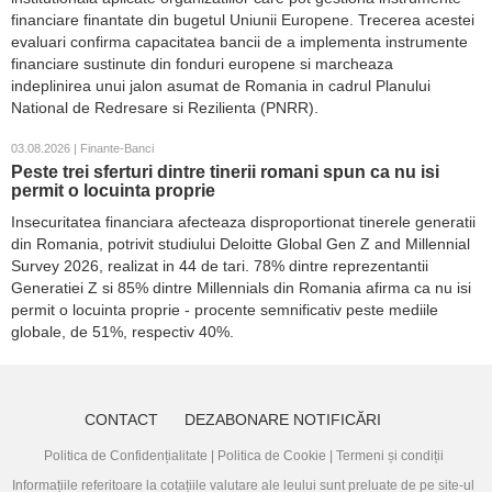
financiare finantate din bugetul Uniunii Europene. Trecerea acestei
evaluari confirma capacitatea bancii de a implementa instrumente
financiare sustinute din fonduri europene si marcheaza
indeplinirea unui jalon asumat de Romania in cadrul Planului
National de Redresare si Rezilienta (PNRR).
03.08.2026 | Finante-Banci
Peste trei sferturi dintre tinerii romani spun ca nu isi
permit o locuinta proprie
Insecuritatea financiara afecteaza disproportionat tinerele generatii
din Romania, potrivit studiului Deloitte Global Gen Z and Millennial
Survey 2026, realizat in 44 de tari. 78% dintre reprezentantii
Generatiei Z si 85% dintre Millennials din Romania afirma ca nu isi
permit o locuinta proprie - procente semnificativ peste mediile
globale, de 51%, respectiv 40%.
CONTACT
DEZABONARE NOTIFICĂRI
Politica de Confidențialitate
|
Politica de Cookie
|
Termeni și condiții
Informațiile referitoare la cotațiile valutare ale leului sunt preluate de pe site-ul