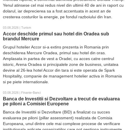
Yenul atinsese cel mai redus nivel din ultimii 40 de ani in raport cu
dolarul, iar deprecierea sa a fost accentuata in acest an de
cresterea costurilor la energie, pe fondul razboiului din Iran.
03.08.2026 | Turism
Accor deschide primul sau hotel din Oradea sub
brandul Mercure
Grupul hotelier Accor si-a extins prezenta in Romania prin
deschiderea Mercure Oradea, primul sau hotel din oras.
Amplasata in partea de vest a Oradei, cu acces catre centrul
istoric, Arena Oradea si principalele zone de business, unitatea
devine al 26-lea hotel Accor din tara si este operata de Spark
Hospitality, companie de management hotelier activa in Romania
si pe piete internationale.
03.08.2026 | Finante-Banci
Banca de Investitii si Dezvoltare a trecut de evaluarea
pe piloni a Comisiei Europene
Banca de Investitii si Dezvoltare (BID) a finalizat cu succes
evaluarea pe piloni (pillar assessment) realizata de Comisia
Europeana, unul dintre cele mai complexe procese de verificare
institutionala aplicate organizatiilor care pot gestiona instrumente