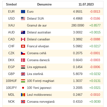
Simbol
Denumire
11.07.2023
EUR
Euro
4.9501
-0.0013
USD
Dolarul SUA
4.4968
-0.0166
XAU
Gramul de aur
280.0090
+0.8577
AUD
Dolarul australian
3.0002
+0.0015
CAD
Dolarul canadian
3.3892
-0.0088
CHF
Francul elveţian
5.0982
+0.0217
CZK
Coroana cehă
0.2075
-0.0001
DKK
Coroana daneză
0.6643
-0.0003
EGP
Lira egipteană
0.1454
-0.0006
GBP
Lira sterlină
5.8079
+0.0232
100HUF
100 Forinți maghiari
1.3037
+0.0131
100JPY
100 Yeni japonezi
3.2005
+0.0321
MDL
Leul moldovenesc
0.2467
-0.0010
NOK
Coroana norvegiană
0.4310
+0.0030