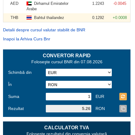
AED
Dirhamul Emiratelor
1.2243
-0.0045
Arabe
THB
Bahtul thailandez
0.1292
+0.0008
Detalii despre cursul valutar stabilit de BNR
Inapoi la Arhiva Curs Bnr
CONVERTOR RAPID
Foloseşte cursul BNR din 07.08.2026
Schimbă din
În
Suma
EUR
Rezultat
RON
CALCULATOR TVA
Foloseşte rezultatul din conversia valutară