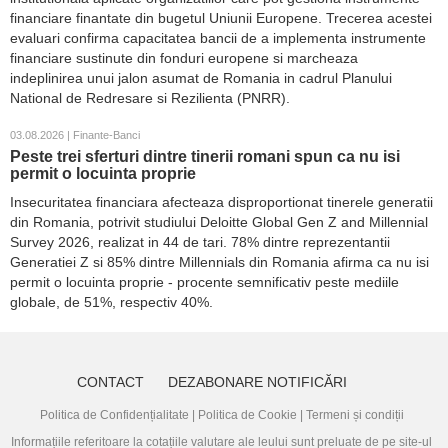
financiare finantate din bugetul Uniunii Europene. Trecerea acestei
evaluari confirma capacitatea bancii de a implementa instrumente
financiare sustinute din fonduri europene si marcheaza
indeplinirea unui jalon asumat de Romania in cadrul Planului
National de Redresare si Rezilienta (PNRR).
03.08.2026 | Finante-Banci
Peste trei sferturi dintre tinerii romani spun ca nu isi
permit o locuinta proprie
Insecuritatea financiara afecteaza disproportionat tinerele generatii
din Romania, potrivit studiului Deloitte Global Gen Z and Millennial
Survey 2026, realizat in 44 de tari. 78% dintre reprezentantii
Generatiei Z si 85% dintre Millennials din Romania afirma ca nu isi
permit o locuinta proprie - procente semnificativ peste mediile
globale, de 51%, respectiv 40%.
CONTACT
DEZABONARE NOTIFICĂRI
Politica de Confidențialitate
|
Politica de Cookie
|
Termeni și condiții
Informațiile referitoare la cotațiile valutare ale leului sunt preluate de pe site-ul