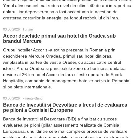
Yenul atinsese cel mai redus nivel din ultimii 40 de ani in raport cu
dolarul, iar deprecierea sa a fost accentuata in acest an de
cresterea costurilor la energie, pe fondul razboiului din Iran.
03.08.2026 | Turism
Accor deschide primul sau hotel din Oradea sub
brandul Mercure
Grupul hotelier Accor si-a extins prezenta in Romania prin
deschiderea Mercure Oradea, primul sau hotel din oras.
Amplasata in partea de vest a Oradei, cu acces catre centrul
istoric, Arena Oradea si principalele zone de business, unitatea
devine al 26-lea hotel Accor din tara si este operata de Spark
Hospitality, companie de management hotelier activa in Romania
si pe piete internationale.
03.08.2026 | Finante-Banci
Banca de Investitii si Dezvoltare a trecut de evaluarea
pe piloni a Comisiei Europene
Banca de Investitii si Dezvoltare (BID) a finalizat cu succes
evaluarea pe piloni (pillar assessment) realizata de Comisia
Europeana, unul dintre cele mai complexe procese de verificare
institutionala aplicate organizatiilor care pot gestiona instrumente