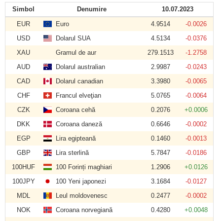
Simbol
Denumire
10.07.2023
EUR
Euro
4.9514
-0.0026
USD
Dolarul SUA
4.5134
-0.0376
XAU
Gramul de aur
279.1513
-1.2758
AUD
Dolarul australian
2.9987
-0.0243
CAD
Dolarul canadian
3.3980
-0.0065
CHF
Francul elveţian
5.0765
-0.0064
CZK
Coroana cehă
0.2076
+0.0006
DKK
Coroana daneză
0.6646
-0.0002
EGP
Lira egipteană
0.1460
-0.0013
GBP
Lira sterlină
5.7847
-0.0186
100HUF
100 Forinți maghiari
1.2906
+0.0126
100JPY
100 Yeni japonezi
3.1684
-0.0127
MDL
Leul moldovenesc
0.2477
-0.0002
NOK
Coroana norvegiană
0.4280
+0.0048