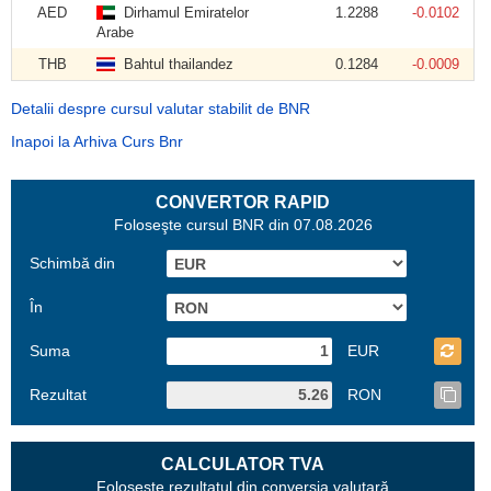
AED
Dirhamul Emiratelor
1.2288
-0.0102
Arabe
THB
Bahtul thailandez
0.1284
-0.0009
Detalii despre cursul valutar stabilit de BNR
Inapoi la Arhiva Curs Bnr
CONVERTOR RAPID
Foloseşte cursul BNR din 07.08.2026
Schimbă din
În
Suma
EUR
Rezultat
RON
CALCULATOR TVA
Foloseşte rezultatul din conversia valutară