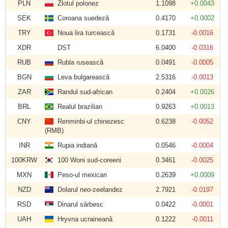
PLN
Zlotul polonez
1.1098
+0.0043
SEK
Coroana suedeză
0.4170
+0.0002
TRY
Noua lira turcească
0.1731
-0.0016
XDR
DST
6.0400
-0.0316
RUB
Rubla rusească
0.0491
-0.0005
BGN
Leva bulgarească
2.5316
-0.0013
ZAR
Randul sud-african
0.2404
+0.0026
BRL
Realul brazilian
0.9263
+0.0013
CNY
Renminbi-ul chinezesc
0.6238
-0.0052
(RMB)
INR
Rupia indiană
0.0546
-0.0004
100KRW
100 Woni sud-coreeni
0.3461
-0.0025
MXN
Peso-ul mexican
0.2639
+0.0009
NZD
Dolarul neo-zeelandez
2.7921
-0.0197
RSD
Dinarul sârbesc
0.0422
-0.0001
UAH
Hryvna ucraineană
0.1222
-0.0011