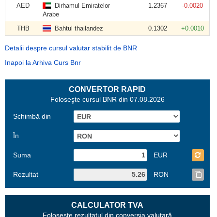
AED
Dirhamul Emiratelor
1.2367
-0.0020
Arabe
THB
Bahtul thailandez
0.1302
+0.0010
Detalii despre cursul valutar stabilit de BNR
Inapoi la Arhiva Curs Bnr
CONVERTOR RAPID
Foloseşte cursul BNR din 07.08.2026
Schimbă din
În
Suma
EUR
Rezultat
RON
CALCULATOR TVA
Foloseşte rezultatul din conversia valutară