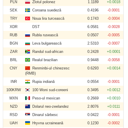
PLN
Zlotul polonez
1.1189
+0.0018
SEK
Coroana suedeză
0.4196
-0.0001
TRY
Noua lira turcească
0.1743
-0.0004
XDR
DST
6.0581
-0.0028
RUB
Rubla rusească
0.0507
-0.0005
BGN
Leva bulgarească
2.5310
-0.0007
ZAR
Randul sud-african
0.2428
+0.0001
BRL
Realul brazilian
0.9448
-0.0058
CNY
Renminbi-ul chinezesc
0.6293
+0.0014
(RMB)
INR
Rupia indiană
0.0554
-0.0001
100KRW
100 Woni sud-coreeni
0.3495
+0.0012
MXN
Peso-ul mexican
0.2669
+0.0010
NZD
Dolarul neo-zeelandez
2.8076
+0.0111
RSD
Dinarul sârbesc
0.0422
-0.0001
UAH
Hryvna ucraineană
0.1230
-0.0002