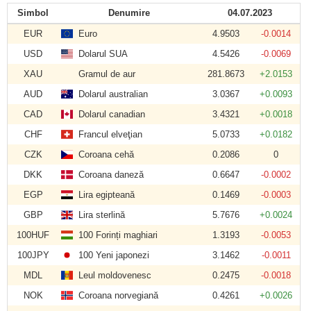
Simbol
Denumire
04.07.2023
EUR
Euro
4.9503
-0.0014
USD
Dolarul SUA
4.5426
-0.0069
XAU
Gramul de aur
281.8673
+2.0153
AUD
Dolarul australian
3.0367
+0.0093
CAD
Dolarul canadian
3.4321
+0.0018
CHF
Francul elveţian
5.0733
+0.0182
CZK
Coroana cehă
0.2086
0
DKK
Coroana daneză
0.6647
-0.0002
EGP
Lira egipteană
0.1469
-0.0003
GBP
Lira sterlină
5.7676
+0.0024
100HUF
100 Forinți maghiari
1.3193
-0.0053
100JPY
100 Yeni japonezi
3.1462
-0.0011
MDL
Leul moldovenesc
0.2475
-0.0018
NOK
Coroana norvegiană
0.4261
+0.0026