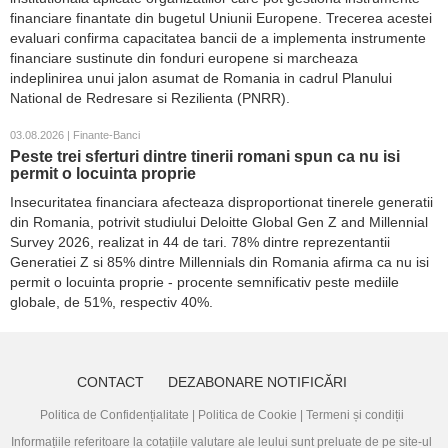
financiare finantate din bugetul Uniunii Europene. Trecerea acestei
evaluari confirma capacitatea bancii de a implementa instrumente
financiare sustinute din fonduri europene si marcheaza
indeplinirea unui jalon asumat de Romania in cadrul Planului
National de Redresare si Rezilienta (PNRR).
03.08.2026 | Finante-Banci
Peste trei sferturi dintre tinerii romani spun ca nu isi
permit o locuinta proprie
Insecuritatea financiara afecteaza disproportionat tinerele generatii
din Romania, potrivit studiului Deloitte Global Gen Z and Millennial
Survey 2026, realizat in 44 de tari. 78% dintre reprezentantii
Generatiei Z si 85% dintre Millennials din Romania afirma ca nu isi
permit o locuinta proprie - procente semnificativ peste mediile
globale, de 51%, respectiv 40%.
CONTACT
DEZABONARE NOTIFICĂRI
Politica de Confidențialitate
|
Politica de Cookie
|
Termeni și condiții
Informațiile referitoare la cotațiile valutare ale leului sunt preluate de pe site-ul