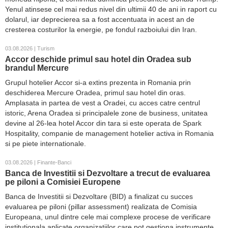
Yenul atinsese cel mai redus nivel din ultimii 40 de ani in raport cu
dolarul, iar deprecierea sa a fost accentuata in acest an de
cresterea costurilor la energie, pe fondul razboiului din Iran.
03.08.2026 | Turism
Accor deschide primul sau hotel din Oradea sub
brandul Mercure
Grupul hotelier Accor si-a extins prezenta in Romania prin
deschiderea Mercure Oradea, primul sau hotel din oras.
Amplasata in partea de vest a Oradei, cu acces catre centrul
istoric, Arena Oradea si principalele zone de business, unitatea
devine al 26-lea hotel Accor din tara si este operata de Spark
Hospitality, companie de management hotelier activa in Romania
si pe piete internationale.
03.08.2026 | Finante-Banci
Banca de Investitii si Dezvoltare a trecut de evaluarea
pe piloni a Comisiei Europene
Banca de Investitii si Dezvoltare (BID) a finalizat cu succes
evaluarea pe piloni (pillar assessment) realizata de Comisia
Europeana, unul dintre cele mai complexe procese de verificare
institutionala aplicate organizatiilor care pot gestiona instrumente