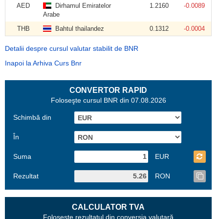
AED
Dirhamul Emiratelor
1.2160
-0.0089
Arabe
THB
Bahtul thailandez
0.1312
-0.0004
Detalii despre cursul valutar stabilit de BNR
Inapoi la Arhiva Curs Bnr
CONVERTOR RAPID
Foloseşte cursul BNR din 07.08.2026
Schimbă din
În
Suma
EUR
Rezultat
RON
CALCULATOR TVA
Foloseşte rezultatul din conversia valutară