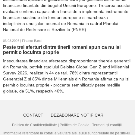
financiare finantate din bugetul Uniunii Europene. Trecerea acestei
evaluari confirma capacitatea bancii de a implementa instrumente
financiare sustinute din fonduri europene si marcheaza
indeplinirea unui jalon asumat de Romania in cadrul Planului
National de Redresare si Rezilienta (PNRR).
03.08.2026 | Finante-Banci
Peste trei sferturi dintre tinerii romani spun ca nu isi
permit o locuinta proprie
Insecuritatea financiara afecteaza disproportionat tinerele generatii
din Romania, potrivit studiului Deloitte Global Gen Z and Millennial
Survey 2026, realizat in 44 de tari. 78% dintre reprezentantii
Generatiei Z si 85% dintre Millennials din Romania afirma ca nu isi
permit o locuinta proprie - procente semnificativ peste mediile
globale, de 51%, respectiv 40%.
CONTACT
DEZABONARE NOTIFICĂRI
Politica de Confidențialitate
|
Politica de Cookie
|
Termeni și condiții
Informațiile referitoare la cotațiile valutare ale leului sunt preluate de pe site-ul