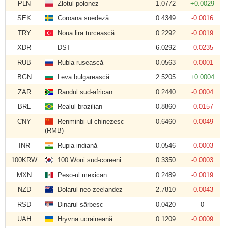
PLN
Zlotul polonez
1.0772
+0.0029
SEK
Coroana suedeză
0.4349
-0.0016
TRY
Noua lira turcească
0.2292
-0.0019
XDR
DST
6.0292
-0.0235
RUB
Rubla rusească
0.0563
-0.0001
BGN
Leva bulgarească
2.5205
+0.0004
ZAR
Randul sud-african
0.2440
-0.0004
BRL
Realul brazilian
0.8860
-0.0157
CNY
Renminbi-ul chinezesc
0.6460
-0.0049
(RMB)
INR
Rupia indiană
0.0546
-0.0003
100KRW
100 Woni sud-coreeni
0.3350
-0.0003
MXN
Peso-ul mexican
0.2489
-0.0019
NZD
Dolarul neo-zeelandez
2.7810
-0.0043
RSD
Dinarul sârbesc
0.0420
0
UAH
Hryvna ucraineană
0.1209
-0.0009