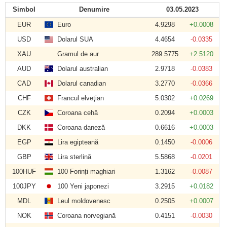
Simbol
Denumire
03.05.2023
EUR
Euro
4.9298
+0.0008
USD
Dolarul SUA
4.4654
-0.0335
XAU
Gramul de aur
289.5775
+2.5120
AUD
Dolarul australian
2.9718
-0.0383
CAD
Dolarul canadian
3.2770
-0.0366
CHF
Francul elveţian
5.0302
+0.0269
CZK
Coroana cehă
0.2094
+0.0003
DKK
Coroana daneză
0.6616
+0.0003
EGP
Lira egipteană
0.1450
-0.0006
GBP
Lira sterlină
5.5868
-0.0201
100HUF
100 Forinți maghiari
1.3162
-0.0087
100JPY
100 Yeni japonezi
3.2915
+0.0182
MDL
Leul moldovenesc
0.2505
+0.0007
NOK
Coroana norvegiană
0.4151
-0.0030