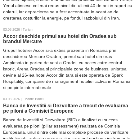
Yenul atinsese cel mai redus nivel din ultimii 40 de ani in raport cu
dolarul, iar deprecierea sa a fost accentuata in acest an de
cresterea costurilor la energie, pe fondul razboiului din Iran.
03.08.2026 | Turism
Accor deschide primul sau hotel din Oradea sub
brandul Mercure
Grupul hotelier Accor si-a extins prezenta in Romania prin
deschiderea Mercure Oradea, primul sau hotel din oras.
Amplasata in partea de vest a Oradei, cu acces catre centrul
istoric, Arena Oradea si principalele zone de business, unitatea
devine al 26-lea hotel Accor din tara si este operata de Spark
Hospitality, companie de management hotelier activa in Romania
si pe piete internationale.
03.08.2026 | Finante-Banci
Banca de Investitii si Dezvoltare a trecut de evaluarea
pe piloni a Comisiei Europene
Banca de Investitii si Dezvoltare (BID) a finalizat cu succes
evaluarea pe piloni (pillar assessment) realizata de Comisia
Europeana, unul dintre cele mai complexe procese de verificare
institutionala aplicate organizatiilor care pot gestiona instrumente