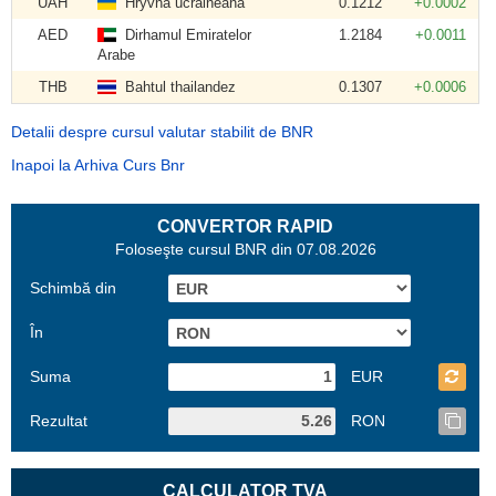
UAH
Hryvna ucraineană
0.1212
+0.0002
AED
Dirhamul Emiratelor
1.2184
+0.0011
Arabe
THB
Bahtul thailandez
0.1307
+0.0006
Detalii despre cursul valutar stabilit de BNR
Inapoi la Arhiva Curs Bnr
CONVERTOR RAPID
Foloseşte cursul BNR din 07.08.2026
Schimbă din
În
Suma
EUR
Rezultat
RON
CALCULATOR TVA