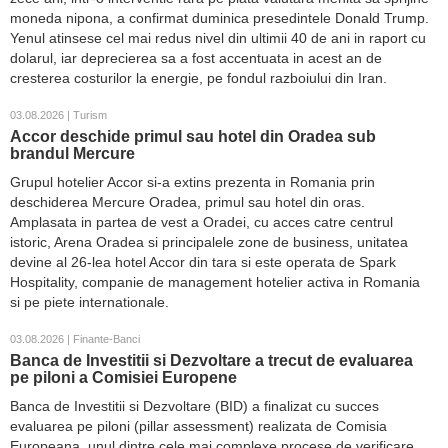
moneda nipona, a confirmat duminica presedintele Donald Trump.
Yenul atinsese cel mai redus nivel din ultimii 40 de ani in raport cu
dolarul, iar deprecierea sa a fost accentuata in acest an de
cresterea costurilor la energie, pe fondul razboiului din Iran.
03.08.2026 | Turism
Accor deschide primul sau hotel din Oradea sub
brandul Mercure
Grupul hotelier Accor si-a extins prezenta in Romania prin
deschiderea Mercure Oradea, primul sau hotel din oras.
Amplasata in partea de vest a Oradei, cu acces catre centrul
istoric, Arena Oradea si principalele zone de business, unitatea
devine al 26-lea hotel Accor din tara si este operata de Spark
Hospitality, companie de management hotelier activa in Romania
si pe piete internationale.
03.08.2026 | Finante-Banci
Banca de Investitii si Dezvoltare a trecut de evaluarea
pe piloni a Comisiei Europene
Banca de Investitii si Dezvoltare (BID) a finalizat cu succes
evaluarea pe piloni (pillar assessment) realizata de Comisia
Europeana, unul dintre cele mai complexe procese de verificare