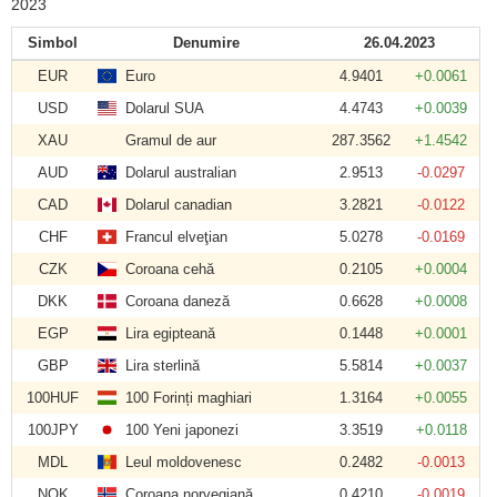
2023
Simbol
Denumire
26.04.2023
EUR
Euro
4.9401
+0.0061
USD
Dolarul SUA
4.4743
+0.0039
XAU
Gramul de aur
287.3562
+1.4542
AUD
Dolarul australian
2.9513
-0.0297
CAD
Dolarul canadian
3.2821
-0.0122
CHF
Francul elveţian
5.0278
-0.0169
CZK
Coroana cehă
0.2105
+0.0004
DKK
Coroana daneză
0.6628
+0.0008
EGP
Lira egipteană
0.1448
+0.0001
GBP
Lira sterlină
5.5814
+0.0037
100HUF
100 Forinți maghiari
1.3164
+0.0055
100JPY
100 Yeni japonezi
3.3519
+0.0118
MDL
Leul moldovenesc
0.2482
-0.0013
NOK
Coroana norvegiană
0.4210
-0.0019