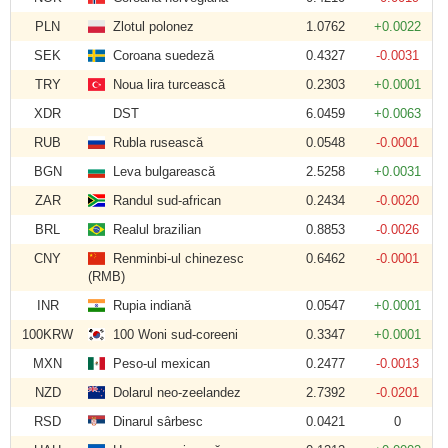
PLN
Zlotul polonez
1.0762
+0.0022
SEK
Coroana suedeză
0.4327
-0.0031
TRY
Noua lira turcească
0.2303
+0.0001
XDR
DST
6.0459
+0.0063
RUB
Rubla rusească
0.0548
-0.0001
BGN
Leva bulgarească
2.5258
+0.0031
ZAR
Randul sud-african
0.2434
-0.0020
BRL
Realul brazilian
0.8853
-0.0026
CNY
Renminbi-ul chinezesc
0.6462
-0.0001
(RMB)
INR
Rupia indiană
0.0547
+0.0001
100KRW
100 Woni sud-coreeni
0.3347
+0.0001
MXN
Peso-ul mexican
0.2477
-0.0013
NZD
Dolarul neo-zeelandez
2.7392
-0.0201
RSD
Dinarul sârbesc
0.0421
0