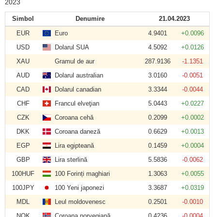
2023
Simbol
Denumire
21.04.2023
EUR
Euro
4.9401
+0.0096
USD
Dolarul SUA
4.5092
+0.0126
XAU
Gramul de aur
287.9136
-1.1351
AUD
Dolarul australian
3.0160
-0.0051
CAD
Dolarul canadian
3.3344
-0.0044
CHF
Francul elveţian
5.0443
+0.0227
CZK
Coroana cehă
0.2099
+0.0002
DKK
Coroana daneză
0.6629
+0.0013
EGP
Lira egipteană
0.1459
+0.0004
GBP
Lira sterlină
5.5836
-0.0062
100HUF
100 Forinți maghiari
1.3063
+0.0055
100JPY
100 Yeni japonezi
3.3687
+0.0319
MDL
Leul moldovenesc
0.2501
-0.0010
NOK
Coroana norvegiană
0.4236
-0.0004