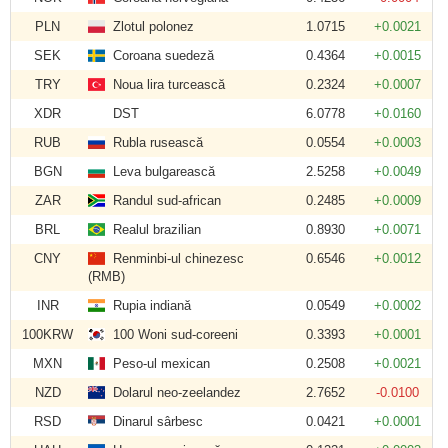
PLN
Zlotul polonez
1.0715
+0.0021
SEK
Coroana suedeză
0.4364
+0.0015
TRY
Noua lira turcească
0.2324
+0.0007
XDR
DST
6.0778
+0.0160
RUB
Rubla rusească
0.0554
+0.0003
BGN
Leva bulgarească
2.5258
+0.0049
ZAR
Randul sud-african
0.2485
+0.0009
BRL
Realul brazilian
0.8930
+0.0071
CNY
Renminbi-ul chinezesc
0.6546
+0.0012
(RMB)
INR
Rupia indiană
0.0549
+0.0002
100KRW
100 Woni sud-coreeni
0.3393
+0.0001
MXN
Peso-ul mexican
0.2508
+0.0021
NZD
Dolarul neo-zeelandez
2.7652
-0.0100
RSD
Dinarul sârbesc
0.0421
+0.0001