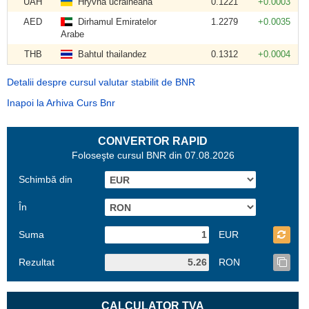
UAH
Hryvna ucraineană
0.1221
+0.0003
AED
Dirhamul Emiratelor
1.2279
+0.0035
Arabe
THB
Bahtul thailandez
0.1312
+0.0004
Detalii despre cursul valutar stabilit de BNR
Inapoi la Arhiva Curs Bnr
CONVERTOR RAPID
Foloseşte cursul BNR din 07.08.2026
Schimbă din
În
Suma
EUR
Rezultat
RON
CALCULATOR TVA