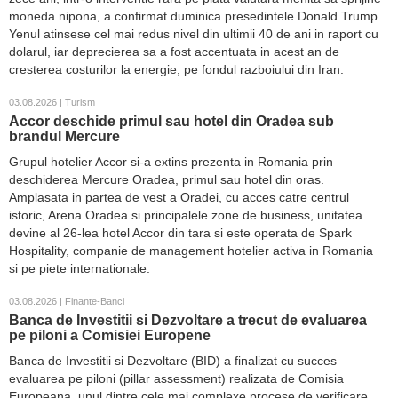
moneda nipona, a confirmat duminica presedintele Donald Trump.
Yenul atinsese cel mai redus nivel din ultimii 40 de ani in raport cu
dolarul, iar deprecierea sa a fost accentuata in acest an de
cresterea costurilor la energie, pe fondul razboiului din Iran.
03.08.2026 | Turism
Accor deschide primul sau hotel din Oradea sub
brandul Mercure
Grupul hotelier Accor si-a extins prezenta in Romania prin
deschiderea Mercure Oradea, primul sau hotel din oras.
Amplasata in partea de vest a Oradei, cu acces catre centrul
istoric, Arena Oradea si principalele zone de business, unitatea
devine al 26-lea hotel Accor din tara si este operata de Spark
Hospitality, companie de management hotelier activa in Romania
si pe piete internationale.
03.08.2026 | Finante-Banci
Banca de Investitii si Dezvoltare a trecut de evaluarea
pe piloni a Comisiei Europene
Banca de Investitii si Dezvoltare (BID) a finalizat cu succes
evaluarea pe piloni (pillar assessment) realizata de Comisia
Europeana, unul dintre cele mai complexe procese de verificare