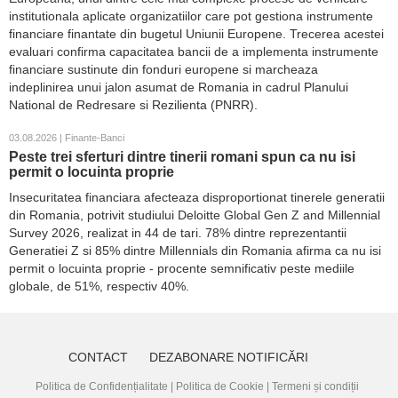
institutionala aplicate organizatiilor care pot gestiona instrumente
financiare finantate din bugetul Uniunii Europene. Trecerea acestei
evaluari confirma capacitatea bancii de a implementa instrumente
financiare sustinute din fonduri europene si marcheaza
indeplinirea unui jalon asumat de Romania in cadrul Planului
National de Redresare si Rezilienta (PNRR).
03.08.2026 | Finante-Banci
Peste trei sferturi dintre tinerii romani spun ca nu isi
permit o locuinta proprie
Insecuritatea financiara afecteaza disproportionat tinerele generatii
din Romania, potrivit studiului Deloitte Global Gen Z and Millennial
Survey 2026, realizat in 44 de tari. 78% dintre reprezentantii
Generatiei Z si 85% dintre Millennials din Romania afirma ca nu isi
permit o locuinta proprie - procente semnificativ peste mediile
globale, de 51%, respectiv 40%.
CONTACT
DEZABONARE NOTIFICĂRI
Politica de Confidențialitate
|
Politica de Cookie
|
Termeni și condiții