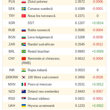
PLN
Zlotul polonez
1.0572
-0.0006
SEK
Coroana suedeză
0.4389
-0.0001
TRY
Noua lira turcească
0.2371
0
XDR
DST
6.1207
+0.0014
RUB
Rubla rusească
0.0585
-0.0004
BGN
Leva bulgarească
2.5268
-0.0036
ZAR
Randul sud-african
0.2545
-0.0012
BRL
Realul brazilian
0.8993
+0.0069
CNY
Renminbi-ul chinezesc
0.6612
-0.0004
(RMB)
INR
Rupia indiană
0.0553
0
100KRW
100 Woni sud-coreeni
0.3456
-0.0028
MXN
Peso-ul mexican
0.2531
+0.0012
NZD
Dolarul neo-zeelandez
2.8443
-0.0057
RSD
Dinarul sârbesc
0.0421
-0.0001
UAH
Hryvna ucraineană
0.1233
+0.0002