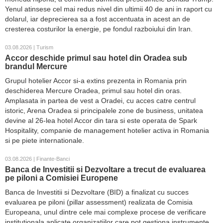
Yenul atinsese cel mai redus nivel din ultimii 40 de ani in raport cu
dolarul, iar deprecierea sa a fost accentuata in acest an de
cresterea costurilor la energie, pe fondul razboiului din Iran.
03.08.2026 | Turism
Accor deschide primul sau hotel din Oradea sub
brandul Mercure
Grupul hotelier Accor si-a extins prezenta in Romania prin
deschiderea Mercure Oradea, primul sau hotel din oras.
Amplasata in partea de vest a Oradei, cu acces catre centrul
istoric, Arena Oradea si principalele zone de business, unitatea
devine al 26-lea hotel Accor din tara si este operata de Spark
Hospitality, companie de management hotelier activa in Romania
si pe piete internationale.
03.08.2026 | Finante-Banci
Banca de Investitii si Dezvoltare a trecut de evaluarea
pe piloni a Comisiei Europene
Banca de Investitii si Dezvoltare (BID) a finalizat cu succes
evaluarea pe piloni (pillar assessment) realizata de Comisia
Europeana, unul dintre cele mai complexe procese de verificare
institutionala aplicate organizatiilor care pot gestiona instrumente