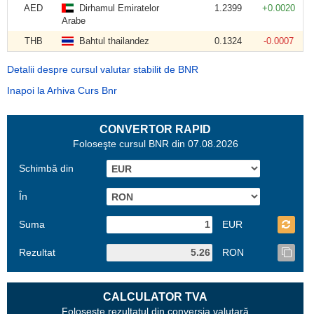
AED
Dirhamul Emiratelor
1.2399
+0.0020
Arabe
THB
Bahtul thailandez
0.1324
-0.0007
Detalii despre cursul valutar stabilit de BNR
Inapoi la Arhiva Curs Bnr
CONVERTOR RAPID
Foloseşte cursul BNR din 07.08.2026
Schimbă din
În
Suma
EUR
Rezultat
RON
CALCULATOR TVA
Foloseşte rezultatul din conversia valutară