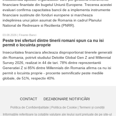
financiare finantate din bugetul Uniunii Europene. Trecerea acestei
evaluari confirma capacitatea bancii de a implementa instrumente
financiare sustinute din fonduri europene si marcheaza
indeplinirea unui jalon asumat de Romania in cadrul Planului
National de Redresare si Rezilienta (PNRR).
03.08.2026 | Finante-Banci
Peste trei sferturi dintre tinerii romani spun ca nu isi
permit o locuinta proprie
Insecuritatea financiara afecteaza disproportionat tinerele generatii
din Romania, potrivit studiului Deloitte Global Gen Z and Millennial
Survey 2026, realizat in 44 de tari. 78% dintre reprezentantii
Generatiei Z si 85% dintre Millennials din Romania afirma ca nu isi
permit o locuinta proprie - procente semnificativ peste mediile
globale, de 51%, respectiv 40%.
CONTACT
DEZABONARE NOTIFICĂRI
Politica de Confidențialitate
|
Politica de Cookie
|
Termeni și condiții
Informațiile referitoare la cotațiile valutare ale leului sunt preluate de pe site-ul