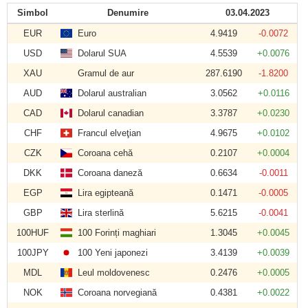
Simbol
Denumire
03.04.2023
EUR
Euro
4.9419
-0.0072
USD
Dolarul SUA
4.5539
+0.0076
XAU
Gramul de aur
287.6190
-1.8200
AUD
Dolarul australian
3.0562
+0.0116
CAD
Dolarul canadian
3.3787
+0.0230
CHF
Francul elveţian
4.9675
+0.0102
CZK
Coroana cehă
0.2107
+0.0004
DKK
Coroana daneză
0.6634
-0.0011
EGP
Lira egipteană
0.1471
-0.0005
GBP
Lira sterlină
5.6215
-0.0041
100HUF
100 Forinți maghiari
1.3045
+0.0045
100JPY
100 Yeni japonezi
3.4139
+0.0039
MDL
Leul moldovenesc
0.2476
+0.0005
NOK
Coroana norvegiană
0.4381
+0.0022