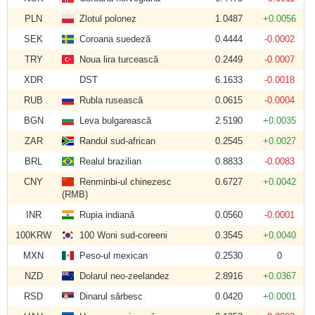
PLN
Zlotul polonez
1.0487
+0.0056
SEK
Coroana suedeză
0.4444
-0.0002
TRY
Noua lira turcească
0.2449
-0.0007
XDR
DST
6.1633
-0.0018
RUB
Rubla rusească
0.0615
-0.0004
BGN
Leva bulgarească
2.5190
+0.0035
ZAR
Randul sud-african
0.2545
+0.0027
BRL
Realul brazilian
0.8833
-0.0083
CNY
Renminbi-ul chinezesc
0.6727
+0.0042
(RMB)
INR
Rupia indiană
0.0560
-0.0001
100KRW
100 Woni sud-coreeni
0.3545
+0.0040
MXN
Peso-ul mexican
0.2530
0
NZD
Dolarul neo-zeelandez
2.8916
+0.0367
RSD
Dinarul sârbesc
0.0420
+0.0001