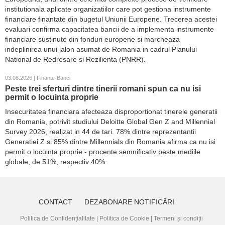
institutionala aplicate organizatiilor care pot gestiona instrumente
financiare finantate din bugetul Uniunii Europene. Trecerea acestei
evaluari confirma capacitatea bancii de a implementa instrumente
financiare sustinute din fonduri europene si marcheaza
indeplinirea unui jalon asumat de Romania in cadrul Planului
National de Redresare si Rezilienta (PNRR).
03.08.2026 | Finante-Banci
Peste trei sferturi dintre tinerii romani spun ca nu isi
permit o locuinta proprie
Insecuritatea financiara afecteaza disproportionat tinerele generatii
din Romania, potrivit studiului Deloitte Global Gen Z and Millennial
Survey 2026, realizat in 44 de tari. 78% dintre reprezentantii
Generatiei Z si 85% dintre Millennials din Romania afirma ca nu isi
permit o locuinta proprie - procente semnificativ peste mediile
globale, de 51%, respectiv 40%.
CONTACT
DEZABONARE NOTIFICĂRI
Politica de Confidențialitate
|
Politica de Cookie
|
Termeni și condiții