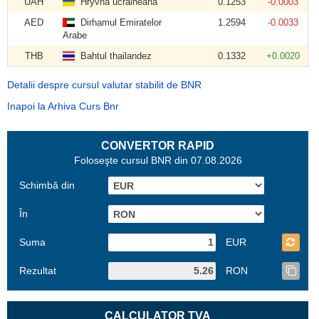
UAH
Hryvna ucraineană
0.1253
-0.0003
AED
Dirhamul Emiratelor
1.2594
-0.0033
Arabe
THB
Bahtul thailandez
0.1332
+0.0020
Detalii despre cursul valutar stabilit de BNR
Inapoi la Arhiva Curs Bnr
CONVERTOR RAPID
Foloseşte cursul BNR din 07.08.2026
Schimbă din
În
Suma
EUR
Rezultat
RON
CALCULATOR TVA