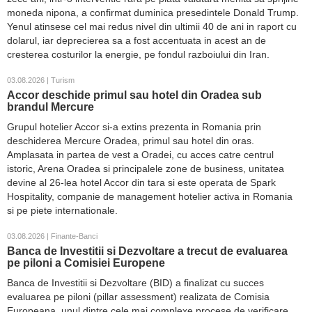
moneda nipona, a confirmat duminica presedintele Donald Trump.
Yenul atinsese cel mai redus nivel din ultimii 40 de ani in raport cu
dolarul, iar deprecierea sa a fost accentuata in acest an de
cresterea costurilor la energie, pe fondul razboiului din Iran.
03.08.2026 | Turism
Accor deschide primul sau hotel din Oradea sub
brandul Mercure
Grupul hotelier Accor si-a extins prezenta in Romania prin
deschiderea Mercure Oradea, primul sau hotel din oras.
Amplasata in partea de vest a Oradei, cu acces catre centrul
istoric, Arena Oradea si principalele zone de business, unitatea
devine al 26-lea hotel Accor din tara si este operata de Spark
Hospitality, companie de management hotelier activa in Romania
si pe piete internationale.
03.08.2026 | Finante-Banci
Banca de Investitii si Dezvoltare a trecut de evaluarea
pe piloni a Comisiei Europene
Banca de Investitii si Dezvoltare (BID) a finalizat cu succes
evaluarea pe piloni (pillar assessment) realizata de Comisia
Europeana, unul dintre cele mai complexe procese de verificare