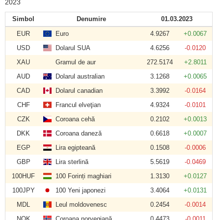
2023
Simbol
Denumire
01.03.2023
EUR
Euro
4.9267
+0.0067
USD
Dolarul SUA
4.6256
-0.0120
XAU
Gramul de aur
272.5174
+2.8011
AUD
Dolarul australian
3.1268
+0.0065
CAD
Dolarul canadian
3.3992
-0.0164
CHF
Francul elveţian
4.9324
-0.0101
CZK
Coroana cehă
0.2102
+0.0013
DKK
Coroana daneză
0.6618
+0.0007
EGP
Lira egipteană
0.1508
-0.0006
GBP
Lira sterlină
5.5619
-0.0469
100HUF
100 Forinți maghiari
1.3130
+0.0127
100JPY
100 Yeni japonezi
3.4064
+0.0131
MDL
Leul moldovenesc
0.2454
-0.0014
NOK
Coroana norvegiană
0.4473
-0.0011