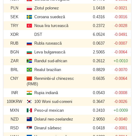
PLN
Zlotul polonez
1.0418
-0.0021
SEK
Coroana suedeză
0.4316
-0.0016
TRY
Noua lira turcească
0.2372
-0.0028
XDR
DST
6.0524
-0.0491
RUB
Rubla rusească
0.0637
-0.0007
BGN
Leva bulgarească
2.5065
-0.0064
ZAR
Randul sud-african
0.2612
+0.0010
BRL
Realul brazilian
0.8829
-0.0070
CNY
Renminbi-ul chinezesc
0.6635
-0.0064
(RMB)
INR
Rupia indiană
0.0543
-0.0008
100KRW
100 Woni sud-coreeni
0.3647
-0.0026
MXN
Peso-ul mexican
0.2410
+0.0009
NZD
Dolarul neo-zeelandez
2.9050
-0.0040
RSD
Dinarul sârbesc
0.0418
-0.0001