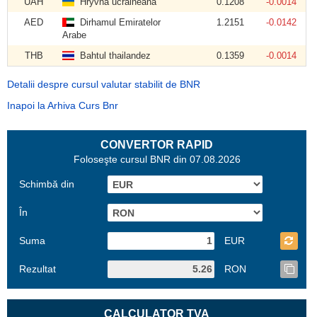
UAH
Hryvna ucraineană
0.1208
-0.0014
AED
Dirhamul Emiratelor
1.2151
-0.0142
Arabe
THB
Bahtul thailandez
0.1359
-0.0014
Detalii despre cursul valutar stabilit de BNR
Inapoi la Arhiva Curs Bnr
CONVERTOR RAPID
Foloseşte cursul BNR din 07.08.2026
Schimbă din
În
Suma
EUR
Rezultat
RON
CALCULATOR TVA