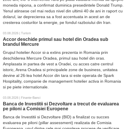
moneda nipona, a confirmat duminica presedintele Donald Trump.
Yenul atinsese cel mai redus nivel din ultimii 40 de ani in raport cu
dolarul, iar deprecierea sa a fost accentuata in acest an de
cresterea costurilor la energie, pe fondul razboiului din Iran.
03.08.2026 | Turism
Accor deschide primul sau hotel din Oradea sub
brandul Mercure
Grupul hotelier Accor si-a extins prezenta in Romania prin
deschiderea Mercure Oradea, primul sau hotel din oras.
Amplasata in partea de vest a Oradei, cu acces catre centrul
istoric, Arena Oradea si principalele zone de business, unitatea
devine al 26-lea hotel Accor din tara si este operata de Spark
Hospitality, companie de management hotelier activa in Romania
si pe piete internationale.
03.08.2026 | Finante-Banci
Banca de Investitii si Dezvoltare a trecut de evaluarea
pe piloni a Comisiei Europene
Banca de Investitii si Dezvoltare (BID) a finalizat cu succes
evaluarea pe piloni (pillar assessment) realizata de Comisia
Europeana, unul dintre cele mai complexe procese de verificare