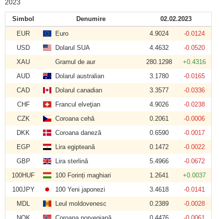
2023
Simbol
Denumire
02.02.2023
EUR
Euro
4.9024
-0.0124
USD
Dolarul SUA
4.4632
-0.0520
XAU
Gramul de aur
280.1298
+0.4316
AUD
Dolarul australian
3.1780
-0.0165
CAD
Dolarul canadian
3.3577
-0.0336
CHF
Francul elveţian
4.9026
-0.0238
CZK
Coroana cehă
0.2061
-0.0006
DKK
Coroana daneză
0.6590
-0.0017
EGP
Lira egipteană
0.1472
-0.0022
GBP
Lira sterlină
5.4966
-0.0672
100HUF
100 Forinți maghiari
1.2641
+0.0037
100JPY
100 Yeni japonezi
3.4618
-0.0141
MDL
Leul moldovenesc
0.2389
-0.0028
NOK
Coroana norvegiană
0.4476
-0.0061