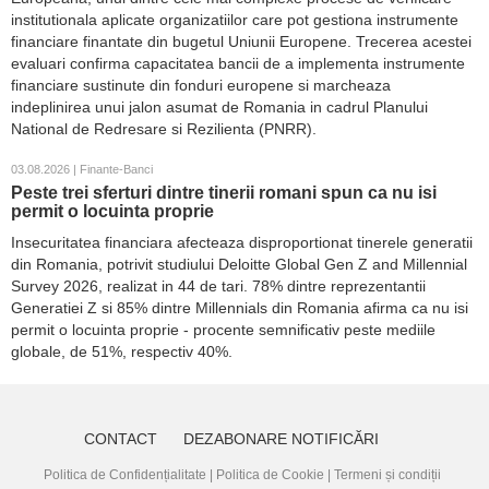
institutionala aplicate organizatiilor care pot gestiona instrumente
financiare finantate din bugetul Uniunii Europene. Trecerea acestei
evaluari confirma capacitatea bancii de a implementa instrumente
financiare sustinute din fonduri europene si marcheaza
indeplinirea unui jalon asumat de Romania in cadrul Planului
National de Redresare si Rezilienta (PNRR).
03.08.2026 | Finante-Banci
Peste trei sferturi dintre tinerii romani spun ca nu isi
permit o locuinta proprie
Insecuritatea financiara afecteaza disproportionat tinerele generatii
din Romania, potrivit studiului Deloitte Global Gen Z and Millennial
Survey 2026, realizat in 44 de tari. 78% dintre reprezentantii
Generatiei Z si 85% dintre Millennials din Romania afirma ca nu isi
permit o locuinta proprie - procente semnificativ peste mediile
globale, de 51%, respectiv 40%.
CONTACT
DEZABONARE NOTIFICĂRI
Politica de Confidențialitate
|
Politica de Cookie
|
Termeni și condiții