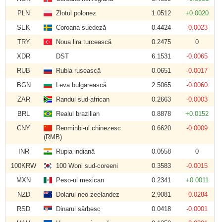
PLN
Zlotul polonez
1.0512
+0.0020
SEK
Coroana suedeză
0.4424
-0.0023
TRY
Noua lira turcească
0.2475
0
XDR
DST
6.1531
-0.0065
RUB
Rubla rusească
0.0651
-0.0017
BGN
Leva bulgarească
2.5065
-0.0060
ZAR
Randul sud-african
0.2663
-0.0003
BRL
Realul brazilian
0.8878
+0.0152
CNY
Renminbi-ul chinezesc
0.6620
-0.0009
(RMB)
INR
Rupia indiană
0.0558
0
100KRW
100 Woni sud-coreeni
0.3583
-0.0015
MXN
Peso-ul mexican
0.2341
+0.0011
NZD
Dolarul neo-zeelandez
2.9081
-0.0284
RSD
Dinarul sârbesc
0.0418
-0.0001