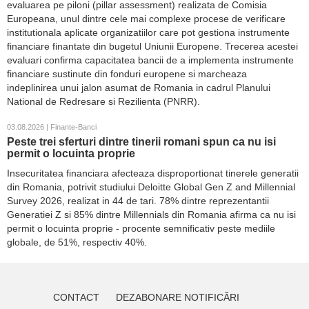
evaluarea pe piloni (pillar assessment) realizata de Comisia
Europeana, unul dintre cele mai complexe procese de verificare
institutionala aplicate organizatiilor care pot gestiona instrumente
financiare finantate din bugetul Uniunii Europene. Trecerea acestei
evaluari confirma capacitatea bancii de a implementa instrumente
financiare sustinute din fonduri europene si marcheaza
indeplinirea unui jalon asumat de Romania in cadrul Planului
National de Redresare si Rezilienta (PNRR).
03.08.2026 | Finante-Banci
Peste trei sferturi dintre tinerii romani spun ca nu isi
permit o locuinta proprie
Insecuritatea financiara afecteaza disproportionat tinerele generatii
din Romania, potrivit studiului Deloitte Global Gen Z and Millennial
Survey 2026, realizat in 44 de tari. 78% dintre reprezentantii
Generatiei Z si 85% dintre Millennials din Romania afirma ca nu isi
permit o locuinta proprie - procente semnificativ peste mediile
globale, de 51%, respectiv 40%.
CONTACT
DEZABONARE NOTIFICĂRI