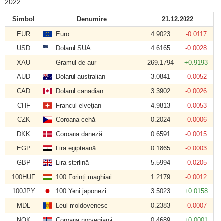
2022
Simbol
Denumire
21.12.2022
EUR
Euro
4.9023
-0.0117
USD
Dolarul SUA
4.6165
-0.0028
XAU
Gramul de aur
269.1794
+0.9193
AUD
Dolarul australian
3.0841
-0.0052
CAD
Dolarul canadian
3.3902
-0.0026
CHF
Francul elveţian
4.9813
-0.0053
CZK
Coroana cehă
0.2024
-0.0006
DKK
Coroana daneză
0.6591
-0.0015
EGP
Lira egipteană
0.1865
-0.0003
GBP
Lira sterlină
5.5994
-0.0205
100HUF
100 Forinți maghiari
1.2179
-0.0012
100JPY
100 Yeni japonezi
3.5023
+0.0158
MDL
Leul moldovenesc
0.2383
-0.0007
NOK
Coroana norvegiană
0.4689
+0.0001