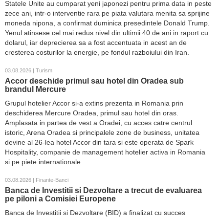
Statele Unite au cumparat yeni japonezi pentru prima data in peste
zece ani, intr-o interventie rara pe piata valutara menita sa sprijine
moneda nipona, a confirmat duminica presedintele Donald Trump.
Yenul atinsese cel mai redus nivel din ultimii 40 de ani in raport cu
dolarul, iar deprecierea sa a fost accentuata in acest an de
cresterea costurilor la energie, pe fondul razboiului din Iran.
03.08.2026 | Turism
Accor deschide primul sau hotel din Oradea sub
brandul Mercure
Grupul hotelier Accor si-a extins prezenta in Romania prin
deschiderea Mercure Oradea, primul sau hotel din oras.
Amplasata in partea de vest a Oradei, cu acces catre centrul
istoric, Arena Oradea si principalele zone de business, unitatea
devine al 26-lea hotel Accor din tara si este operata de Spark
Hospitality, companie de management hotelier activa in Romania
si pe piete internationale.
03.08.2026 | Finante-Banci
Banca de Investitii si Dezvoltare a trecut de evaluarea
pe piloni a Comisiei Europene
Banca de Investitii si Dezvoltare (BID) a finalizat cu succes