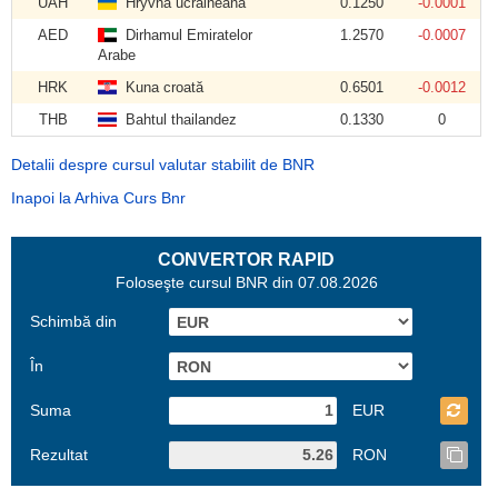
UAH
Hryvna ucraineană
0.1250
-0.0001
AED
Dirhamul Emiratelor
1.2570
-0.0007
Arabe
HRK
Kuna croată
0.6501
-0.0012
THB
Bahtul thailandez
0.1330
0
Detalii despre cursul valutar stabilit de BNR
Inapoi la Arhiva Curs Bnr
CONVERTOR RAPID
Foloseşte cursul BNR din 07.08.2026
Schimbă din
În
Suma
EUR
Rezultat
RON