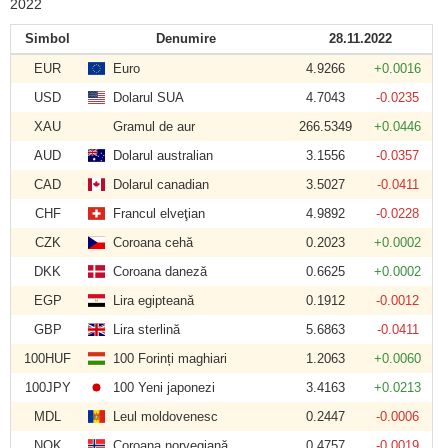
2022
Simbol
Denumire
28.11.2022
EUR
Euro
4.9266
+0.0016
USD
Dolarul SUA
4.7043
-0.0235
XAU
Gramul de aur
266.5349
+0.0446
AUD
Dolarul australian
3.1556
-0.0357
CAD
Dolarul canadian
3.5027
-0.0411
CHF
Francul elveţian
4.9892
-0.0228
CZK
Coroana cehă
0.2023
+0.0002
DKK
Coroana daneză
0.6625
+0.0002
EGP
Lira egipteană
0.1912
-0.0012
GBP
Lira sterlină
5.6863
-0.0411
100HUF
100 Forinți maghiari
1.2063
+0.0060
100JPY
100 Yeni japonezi
3.4163
+0.0213
MDL
Leul moldovenesc
0.2447
-0.0006
NOK
Coroana norvegiană
0.4757
-0.0019