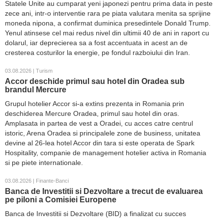
Statele Unite au cumparat yeni japonezi pentru prima data in peste
zece ani, intr-o interventie rara pe piata valutara menita sa sprijine
moneda nipona, a confirmat duminica presedintele Donald Trump.
Yenul atinsese cel mai redus nivel din ultimii 40 de ani in raport cu
dolarul, iar deprecierea sa a fost accentuata in acest an de
cresterea costurilor la energie, pe fondul razboiului din Iran.
03.08.2026 | Turism
Accor deschide primul sau hotel din Oradea sub
brandul Mercure
Grupul hotelier Accor si-a extins prezenta in Romania prin
deschiderea Mercure Oradea, primul sau hotel din oras.
Amplasata in partea de vest a Oradei, cu acces catre centrul
istoric, Arena Oradea si principalele zone de business, unitatea
devine al 26-lea hotel Accor din tara si este operata de Spark
Hospitality, companie de management hotelier activa in Romania
si pe piete internationale.
03.08.2026 | Finante-Banci
Banca de Investitii si Dezvoltare a trecut de evaluarea
pe piloni a Comisiei Europene
Banca de Investitii si Dezvoltare (BID) a finalizat cu succes