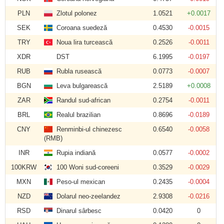
PLN
Zlotul polonez
1.0521
+0.0017
SEK
Coroana suedeză
0.4530
-0.0015
TRY
Noua lira turcească
0.2526
-0.0011
XDR
DST
6.1995
-0.0197
RUB
Rubla rusească
0.0773
-0.0007
BGN
Leva bulgarească
2.5189
+0.0008
ZAR
Randul sud-african
0.2754
-0.0011
BRL
Realul brazilian
0.8696
-0.0189
CNY
Renminbi-ul chinezesc
0.6540
-0.0058
(RMB)
INR
Rupia indiană
0.0577
-0.0002
100KRW
100 Woni sud-coreeni
0.3529
-0.0029
MXN
Peso-ul mexican
0.2435
-0.0004
NZD
Dolarul neo-zeelandez
2.9308
-0.0216
RSD
Dinarul sârbesc
0.0420
0