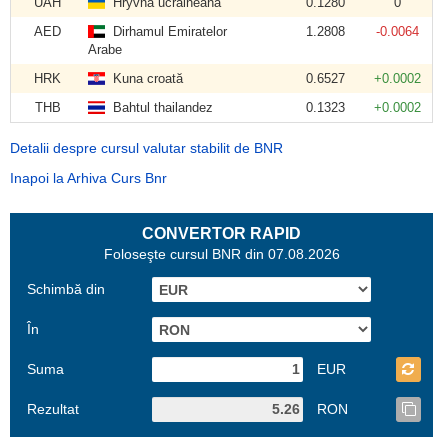
UAH
Hryvna ucraineană
0.1280
0
AED
Dirhamul Emiratelor
1.2808
-0.0064
Arabe
HRK
Kuna croată
0.6527
+0.0002
THB
Bahtul thailandez
0.1323
+0.0002
Detalii despre cursul valutar stabilit de BNR
Inapoi la Arhiva Curs Bnr
CONVERTOR RAPID
Foloseşte cursul BNR din 07.08.2026
Schimbă din
În
Suma
EUR
Rezultat
RON