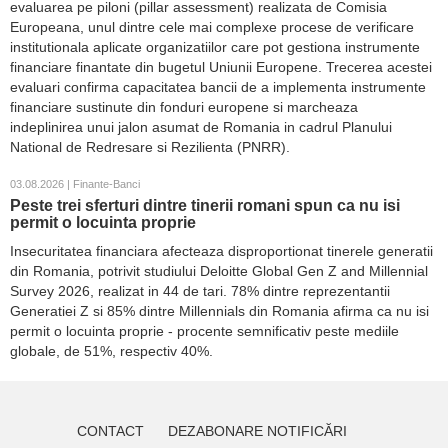
evaluarea pe piloni (pillar assessment) realizata de Comisia
Europeana, unul dintre cele mai complexe procese de verificare
institutionala aplicate organizatiilor care pot gestiona instrumente
financiare finantate din bugetul Uniunii Europene. Trecerea acestei
evaluari confirma capacitatea bancii de a implementa instrumente
financiare sustinute din fonduri europene si marcheaza
indeplinirea unui jalon asumat de Romania in cadrul Planului
National de Redresare si Rezilienta (PNRR).
03.08.2026 | Finante-Banci
Peste trei sferturi dintre tinerii romani spun ca nu isi
permit o locuinta proprie
Insecuritatea financiara afecteaza disproportionat tinerele generatii
din Romania, potrivit studiului Deloitte Global Gen Z and Millennial
Survey 2026, realizat in 44 de tari. 78% dintre reprezentantii
Generatiei Z si 85% dintre Millennials din Romania afirma ca nu isi
permit o locuinta proprie - procente semnificativ peste mediile
globale, de 51%, respectiv 40%.
CONTACT
DEZABONARE NOTIFICĂRI