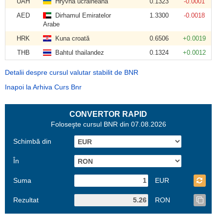
UAH
Hryvna ucraineană
0.1323
-0.0001
AED
Dirhamul Emiratelor
1.3300
-0.0018
Arabe
HRK
Kuna croată
0.6506
+0.0019
THB
Bahtul thailandez
0.1324
+0.0012
Detalii despre cursul valutar stabilit de BNR
Inapoi la Arhiva Curs Bnr
CONVERTOR RAPID
Foloseşte cursul BNR din 07.08.2026
Schimbă din
În
Suma
EUR
Rezultat
RON