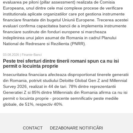
evaluarea pe piloni (pillar assessment) realizata de Comisia
Europeana, unul dintre cele mai complexe procese de verificare
institutionala aplicate organizatiilor care pot gestiona instrumente
financiare finantate din bugetul Uniunii Europene. Trecerea acestei
evaluari confirma capacitatea bancii de a implementa instrumente
financiare sustinute din fonduri europene si marcheaza
indeplinirea unui jalon asumat de Romania in cadrul Planului
National de Redresare si Rezilienta (PNRR).
03.08.2026 | Finante-Banci
Peste trei sferturi dintre tinerii romani spun ca nu isi
permit o locuinta proprie
Insecuritatea financiara afecteaza disproportionat tinerele generatii
din Romania, potrivit studiului Deloitte Global Gen Z and Millennial
Survey 2026, realizat in 44 de tari. 78% dintre reprezentantii
Generatiei Z si 85% dintre Millennials din Romania afirma ca nu isi
permit o locuinta proprie - procente semnificativ peste mediile
globale, de 51%, respectiv 40%.
CONTACT
DEZABONARE NOTIFICĂRI