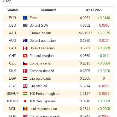
2022
Simbol
Denumire
09.11.2022
EUR
Euro
4.9052
+0.0140
USD
Dolarul SUA
4.8852
-0.0065
XAU
Gramul de aur
268.1937
+5.3675
AUD
Dolarul australian
3.1560
-0.0124
CAD
Dolarul canadian
3.6301
+0.0069
CHF
Francul elveţian
4.9560
+0.0111
CZK
Coroana cehă
0.2013
+0.0004
DKK
Coroana daneză
0.6595
+0.0020
EGP
Lira egipteană
0.2005
0
GBP
Lira sterlină
5.5874
-0.0250
100HUF
100 Forinți maghiari
1.2127
-0.0075
100JPY
100 Yeni japonezi
3.3510
+0.0069
MDL
Leul moldovenesc
0.2541
+0.0008
NOK
Coroana norvegiană
0.4747
-0.0006