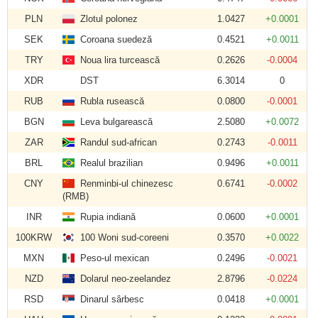
PLN
Zlotul polonez
1.0427
+0.0001
SEK
Coroana suedeză
0.4521
+0.0011
TRY
Noua lira turcească
0.2626
-0.0004
XDR
DST
6.3014
0
RUB
Rubla rusească
0.0800
-0.0001
BGN
Leva bulgarească
2.5080
+0.0072
ZAR
Randul sud-african
0.2743
-0.0011
BRL
Realul brazilian
0.9496
+0.0011
CNY
Renminbi-ul chinezesc
0.6741
-0.0002
(RMB)
INR
Rupia indiană
0.0600
+0.0001
100KRW
100 Woni sud-coreeni
0.3570
+0.0022
MXN
Peso-ul mexican
0.2496
-0.0021
NZD
Dolarul neo-zeelandez
2.8796
-0.0224
RSD
Dinarul sârbesc
0.0418
+0.0001