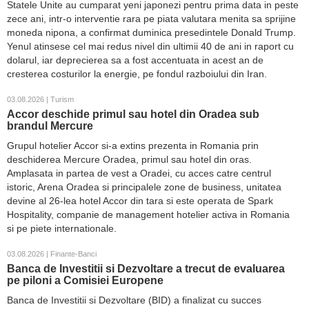
Statele Unite au cumparat yeni japonezi pentru prima data in peste
zece ani, intr-o interventie rara pe piata valutara menita sa sprijine
moneda nipona, a confirmat duminica presedintele Donald Trump.
Yenul atinsese cel mai redus nivel din ultimii 40 de ani in raport cu
dolarul, iar deprecierea sa a fost accentuata in acest an de
cresterea costurilor la energie, pe fondul razboiului din Iran.
03.08.2026 | Turism
Accor deschide primul sau hotel din Oradea sub
brandul Mercure
Grupul hotelier Accor si-a extins prezenta in Romania prin
deschiderea Mercure Oradea, primul sau hotel din oras.
Amplasata in partea de vest a Oradei, cu acces catre centrul
istoric, Arena Oradea si principalele zone de business, unitatea
devine al 26-lea hotel Accor din tara si este operata de Spark
Hospitality, companie de management hotelier activa in Romania
si pe piete internationale.
03.08.2026 | Finante-Banci
Banca de Investitii si Dezvoltare a trecut de evaluarea
pe piloni a Comisiei Europene
Banca de Investitii si Dezvoltare (BID) a finalizat cu succes