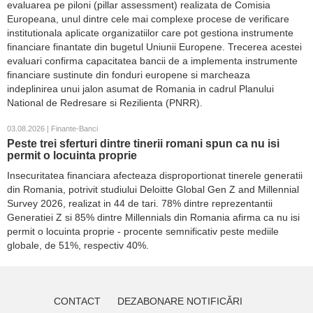
evaluarea pe piloni (pillar assessment) realizata de Comisia
Europeana, unul dintre cele mai complexe procese de verificare
institutionala aplicate organizatiilor care pot gestiona instrumente
financiare finantate din bugetul Uniunii Europene. Trecerea acestei
evaluari confirma capacitatea bancii de a implementa instrumente
financiare sustinute din fonduri europene si marcheaza
indeplinirea unui jalon asumat de Romania in cadrul Planului
National de Redresare si Rezilienta (PNRR).
03.08.2026 | Finante-Banci
Peste trei sferturi dintre tinerii romani spun ca nu isi
permit o locuinta proprie
Insecuritatea financiara afecteaza disproportionat tinerele generatii
din Romania, potrivit studiului Deloitte Global Gen Z and Millennial
Survey 2026, realizat in 44 de tari. 78% dintre reprezentantii
Generatiei Z si 85% dintre Millennials din Romania afirma ca nu isi
permit o locuinta proprie - procente semnificativ peste mediile
globale, de 51%, respectiv 40%.
CONTACT
DEZABONARE NOTIFICĂRI