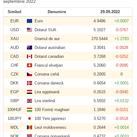
septembrie 2022
Simbol
Denumire
29.09.2022
EUR
Euro
4.9486
+0.0007
USD
Dolarul SUA
5.1027
-0.0767
XAU
Gramul de aur
270.5444
+1.2783
AUD
Dolarul australian
3.3041
-0.0028
CAD
Dolarul canadian
3.7268
-0.0252
CHF
Francul elveţian
5.2060
-0.0095
CZK
Coroana cehă
0.2005
0
DKK
Coroana daneză
0.6654
+0.0001
EGP
Lira egipteană
0.2615
-0.0040
GBP
Lira sterlină
5.5502
+0.0132
100HUF
100 Forinți maghiari
1.1846
-0.0151
100JPY
100 Yeni japonezi
3.5270
-0.0518
MDL
Leul moldovenesc
0.2644
+0.0014
NOK
Coroana norvegiană
0.4732
+0.0010