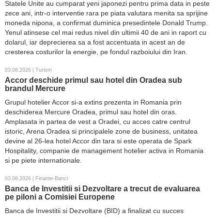
Statele Unite au cumparat yeni japonezi pentru prima data in peste
zece ani, intr-o interventie rara pe piata valutara menita sa sprijine
moneda nipona, a confirmat duminica presedintele Donald Trump.
Yenul atinsese cel mai redus nivel din ultimii 40 de ani in raport cu
dolarul, iar deprecierea sa a fost accentuata in acest an de
cresterea costurilor la energie, pe fondul razboiului din Iran.
03.08.2026 | Turism
Accor deschide primul sau hotel din Oradea sub
brandul Mercure
Grupul hotelier Accor si-a extins prezenta in Romania prin
deschiderea Mercure Oradea, primul sau hotel din oras.
Amplasata in partea de vest a Oradei, cu acces catre centrul
istoric, Arena Oradea si principalele zone de business, unitatea
devine al 26-lea hotel Accor din tara si este operata de Spark
Hospitality, companie de management hotelier activa in Romania
si pe piete internationale.
03.08.2026 | Finante-Banci
Banca de Investitii si Dezvoltare a trecut de evaluarea
pe piloni a Comisiei Europene
Banca de Investitii si Dezvoltare (BID) a finalizat cu succes