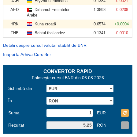
UAH
Hryvna ucraineană
0.1384
-0.0021
AED
Dirhamul Emiratelor
1.3893
-0.0208
Arabe
HRK
Kuna croată
0.6574
+0.0004
THB
Bahtul thailandez
0.1341
-0.0010
Detalii despre cursul valutar stabilit de BNR
Inapoi la Arhiva Curs Bnr
CONVERTOR RAPID
Foloseşte cursul BNR din 06.08.2026
Schimbă din
În
Suma
EUR
Rezultat
RON