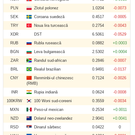
PLN
Zlotul polonez
1.0204
-0.0073
SEK
Coroana suedeză
0.4517
-0.0005
TRY
Noua lira turcească
0.2754
-0.0043
XDR
DST
6.5061
-0.0529
RUB
Rubla rusească
0.0882
+0.0003
BGN
Leva bulgarească
2.5302
+0.0004
ZAR
Randul sud-african
0.2846
-0.0007
BRL
Realul brazilian
0.9491
-0.0137
CNY
Renminbi-ul chinezesc
0.7124
-0.0026
(RMB)
INR
Rupia indiană
0.0624
-0.0008
100KRW
100 Woni sud-coreeni
0.3559
-0.0034
MXN
Peso-ul mexican
0.2534
+0.0011
NZD
Dolarul neo-zeelandez
2.9041
+0.0041
RSD
Dinarul sârbesc
0.0422
0