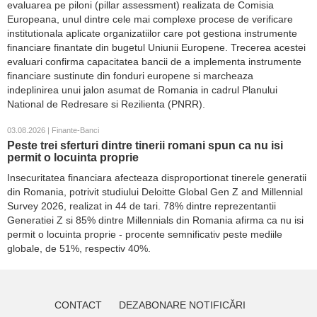
evaluarea pe piloni (pillar assessment) realizata de Comisia
Europeana, unul dintre cele mai complexe procese de verificare
institutionala aplicate organizatiilor care pot gestiona instrumente
financiare finantate din bugetul Uniunii Europene. Trecerea acestei
evaluari confirma capacitatea bancii de a implementa instrumente
financiare sustinute din fonduri europene si marcheaza
indeplinirea unui jalon asumat de Romania in cadrul Planului
National de Redresare si Rezilienta (PNRR).
03.08.2026 | Finante-Banci
Peste trei sferturi dintre tinerii romani spun ca nu isi
permit o locuinta proprie
Insecuritatea financiara afecteaza disproportionat tinerele generatii
din Romania, potrivit studiului Deloitte Global Gen Z and Millennial
Survey 2026, realizat in 44 de tari. 78% dintre reprezentantii
Generatiei Z si 85% dintre Millennials din Romania afirma ca nu isi
permit o locuinta proprie - procente semnificativ peste mediile
globale, de 51%, respectiv 40%.
CONTACT
DEZABONARE NOTIFICĂRI