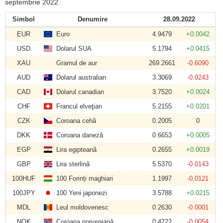
septembrie 2022
Simbol
Denumire
28.09.2022
EUR
Euro
4.9479
+0.0042
USD
Dolarul SUA
5.1794
+0.0415
XAU
Gramul de aur
269.2661
-0.6090
AUD
Dolarul australian
3.3069
-0.0243
CAD
Dolarul canadian
3.7520
+0.0024
CHF
Francul elveţian
5.2155
+0.0201
CZK
Coroana cehă
0.2005
0
DKK
Coroana daneză
0.6653
+0.0005
EGP
Lira egipteană
0.2655
+0.0019
GBP
Lira sterlină
5.5370
-0.0143
100HUF
100 Forinți maghiari
1.1997
-0.0121
100JPY
100 Yeni japonezi
3.5788
+0.0215
MDL
Leul moldovenesc
0.2630
-0.0001
NOK
Coroana norvegiană
0.4722
-0.0054