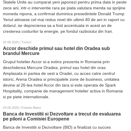
Statele Unite au cumparat yeni japonezi pentru prima data in peste
zece ani, intr-o interventie rara pe piata valutara menita sa sprijine
moneda nipona, a confirmat duminica presedintele Donald Trump.
Yenul atinsese cel mai redus nivel din ultimii 40 de ani in raport cu
dolarul, iar deprecierea sa a fost accentuata in acest an de
cresterea costurilor la energie, pe fondul razboiului din Iran.
03.08.2026 | Turism
Accor deschide primul sau hotel din Oradea sub
brandul Mercure
Grupul hotelier Accor si-a extins prezenta in Romania prin
deschiderea Mercure Oradea, primul sau hotel din oras.
Amplasata in partea de vest a Oradei, cu acces catre centrul
istoric, Arena Oradea si principalele zone de business, unitatea
devine al 26-lea hotel Accor din tara si este operata de Spark
Hospitality, companie de management hotelier activa in Romania
si pe piete internationale.
03.08.2026 | Finante-Banci
Banca de Investitii si Dezvoltare a trecut de evaluarea
pe piloni a Comisiei Europene
Banca de Investitii si Dezvoltare (BID) a finalizat cu succes