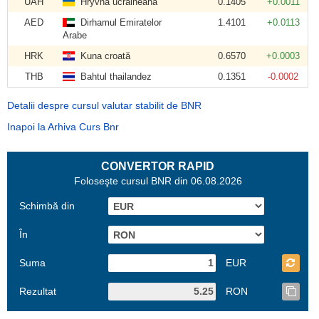
UAH
Hryvna ucraineană
0.1405
+0.0011
AED
Dirhamul Emiratelor
1.4101
+0.0113
Arabe
HRK
Kuna croată
0.6570
+0.0003
THB
Bahtul thailandez
0.1351
-0.0002
Detalii despre cursul valutar stabilit de BNR
Inapoi la Arhiva Curs Bnr
CONVERTOR RAPID
Foloseşte cursul BNR din 06.08.2026
Schimbă din
În
Suma
EUR
Rezultat
RON