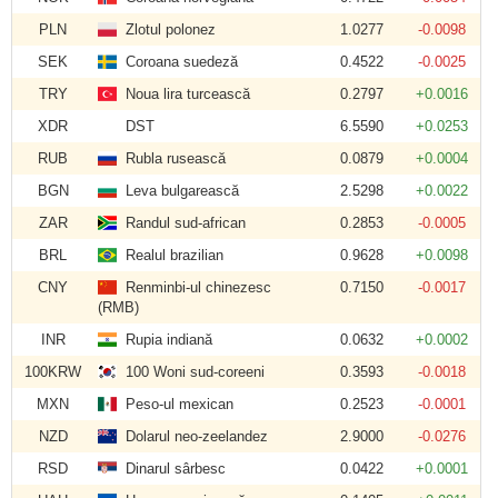
PLN
Zlotul polonez
1.0277
-0.0098
SEK
Coroana suedeză
0.4522
-0.0025
TRY
Noua lira turcească
0.2797
+0.0016
XDR
DST
6.5590
+0.0253
RUB
Rubla rusească
0.0879
+0.0004
BGN
Leva bulgarească
2.5298
+0.0022
ZAR
Randul sud-african
0.2853
-0.0005
BRL
Realul brazilian
0.9628
+0.0098
CNY
Renminbi-ul chinezesc
0.7150
-0.0017
(RMB)
INR
Rupia indiană
0.0632
+0.0002
100KRW
100 Woni sud-coreeni
0.3593
-0.0018
MXN
Peso-ul mexican
0.2523
-0.0001
NZD
Dolarul neo-zeelandez
2.9000
-0.0276
RSD
Dinarul sârbesc
0.0422
+0.0001