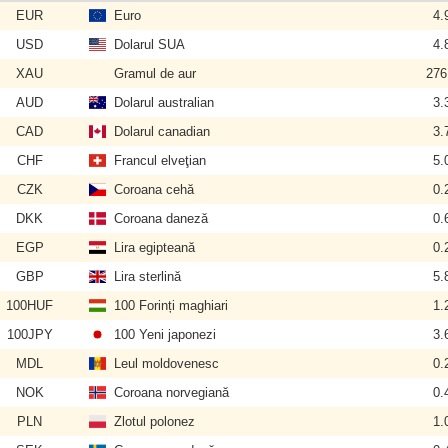
EUR
Euro
4.
USD
Dolarul SUA
4.
XAU
Gramul de aur
276
AUD
Dolarul australian
3.
CAD
Dolarul canadian
3.
CHF
Francul elveţian
5.
CZK
Coroana cehă
0.
DKK
Coroana daneză
0.
EGP
Lira egipteană
0.
GBP
Lira sterlină
5.
100HUF
100 Forinți maghiari
1.
100JPY
100 Yeni japonezi
3.
MDL
Leul moldovenesc
0.
NOK
Coroana norvegiană
0.
PLN
Zlotul polonez
1.