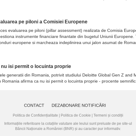
evaluarea pe piloni a Comisiei Europene
 succes evaluarea pe piloni (pillar assessment) realizata de Comisia Eur
ot gestiona instrumente financiare finantate din bugetul Uniunii Europene
fonduri europene si marcheaza indeplinirea unui jalon asumat de Romani
a nu isi permit o locuinta proprie
ele generatii din Romania, potrivit studiului Deloitte Global Gen Z and M
in Romania afirma ca nu isi permit o locuinta proprie - procente semnifi
CONTACT
DEZABONARE NOTIFICĂRI
Politica de Confidențialitate
|
Politica de Cookie
|
Termeni și condiții
Informațiile referitoare la cotațiile valutare ale leului sunt preluate de pe site-ul
Băncii Naționale a României (BNR)
și au caracter pur informativ.