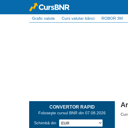
Grafic valute
Curs valutar bănci
ROBOR 3M
Ar
CONVERTOR RAPID
Foloseşte cursul BNR din 07.08.2026
Cur
Schimbă din