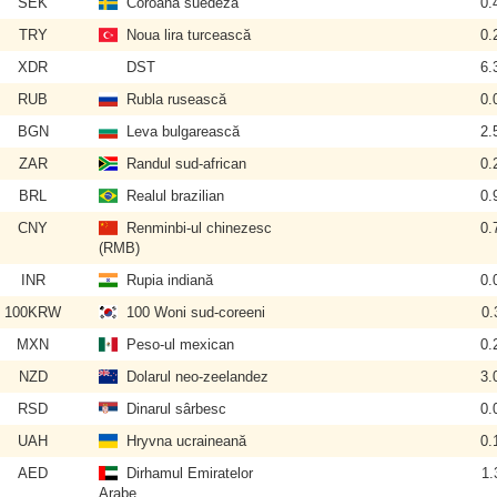
SEK
Coroana suedeză
0.
TRY
Noua lira turcească
0.
XDR
DST
6.
RUB
Rubla rusească
0.
BGN
Leva bulgarească
2.
ZAR
Randul sud-african
0.
BRL
Realul brazilian
0.
CNY
Renminbi-ul chinezesc
0.
(RMB)
INR
Rupia indiană
0.
100KRW
100 Woni sud-coreeni
0.
MXN
Peso-ul mexican
0.
NZD
Dolarul neo-zeelandez
3.
RSD
Dinarul sârbesc
0.
UAH
Hryvna ucraineană
0.
AED
Dirhamul Emiratelor
1.
Arabe