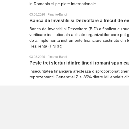
in Romania si pe piete internationale.
03.08.2026 | Finante-Banci
Banca de Investitii si Dezvoltare a trecut de 
Banca de Investitii si Dezvoltare (BID) a finalizat cu
verificare institutionala aplicate organizatiilor care p
de a implementa instrumente financiare sustinute din 
Rezilienta (PNRR).
03.08.2026 | Finante-Banci
Peste trei sferturi dintre tinerii romani spun c
Insecuritatea financiara afecteaza disproportionat tiner
reprezentantii Generatiei Z si 85% dintre Millennials d