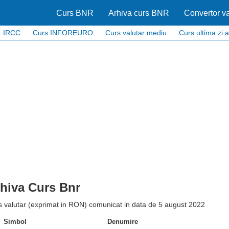
Curs BNR
Arhiva curs BNR
Convertor va
IRCC
Curs INFOREURO
Curs valutar mediu
Curs ultima zi a
hiva Curs Bnr
s valutar (exprimat in RON) comunicat in data de 5 august 2022
Simbol
Denumire