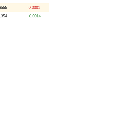
6555
-0.0001
1354
+0.0014