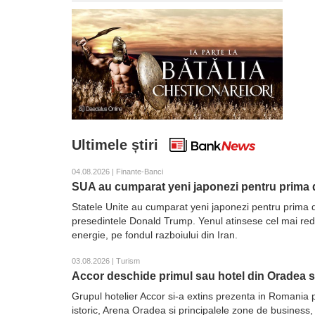
Ultimele știri
04.08.2026 | Finante-Banci
SUA au cumparat yeni japonezi pentru prima d
Statele Unite au cumparat yeni japonezi pentru prima d
presedintele Donald Trump. Yenul atinsese cel mai redus 
energie, pe fondul razboiului din Iran.
03.08.2026 | Turism
Accor deschide primul sau hotel din Oradea 
Grupul hotelier Accor si-a extins prezenta in Romania 
istoric, Arena Oradea si principalele zone de business,