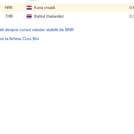
HRK
Kuna croată
0.
THB
Bahtul thailandez
0.
lii despre cursul valutar stabilit de BNR
oi la Arhiva Curs Bnr