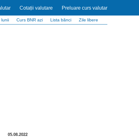
lutar
Cotații valutare
Preluare curs valutar
 lunii
Curs BNR azi
Lista bănci
Zile libere
05.08.2022