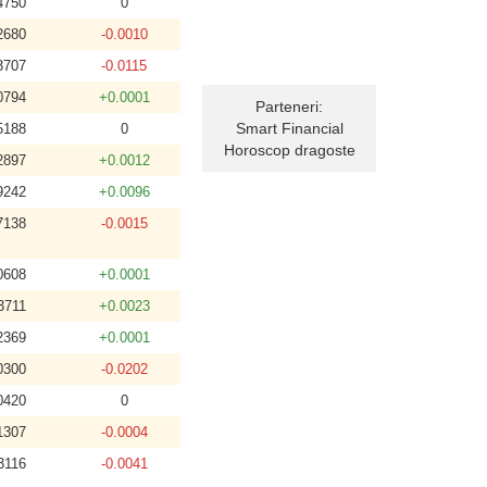
4750
0
2680
-0.0010
3707
-0.0115
0794
+0.0001
Parteneri:
Smart Financial
5188
0
Horoscop dragoste
2897
+0.0012
9242
+0.0096
7138
-0.0015
0608
+0.0001
3711
+0.0023
2369
+0.0001
0300
-0.0202
0420
0
1307
-0.0004
3116
-0.0041