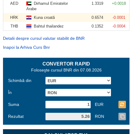
AED
Dirhamul Emiratelor
1.3319
+0.0018
Arabe
HRK
Kuna croată
0.6574
-0.0001
THB
Bahtul thailandez
0.1352
-0.0004
Detalii despre cursul valutar stabilit de BNR
Inapoi la Arhiva Curs Bnr
CONVERTOR RAPID
Foloseşte cursul BNR din 07.08.2026
Schimbă din
În
Suma
EUR
Rezultat
RON