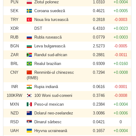
PLN
Zlotul polonez
1.0310
+0.0004
SEK
Coroana suedeză
0.4621
+0.0005
TRY
Noua lira turcească
0.2818
-0.0003
XDR
DST
6.4310
+0.0023
RUB
Rubla rusească
0.0779
+0.0003
BGN
Leva bulgarească
2.5273
-0.0005
ZAR
Randul sud-african
0.2881
-0.0011
BRL
Realul brazilian
0.9309
+0.0160
CNY
Renminbi-ul chinezesc
0.7294
+0.0008
(RMB)
INR
Rupia indiană
0.0616
-0.0001
100KRW
100 Woni sud-coreeni
0.3746
-0.0008
MXN
Peso-ul mexican
0.2384
+0.0004
NZD
Dolarul neo-zeelandez
3.0086
+0.0006
RSD
Dinarul sârbesc
0.0421
0
UAH
Hryvna ucraineană
0.1657
+0.0004