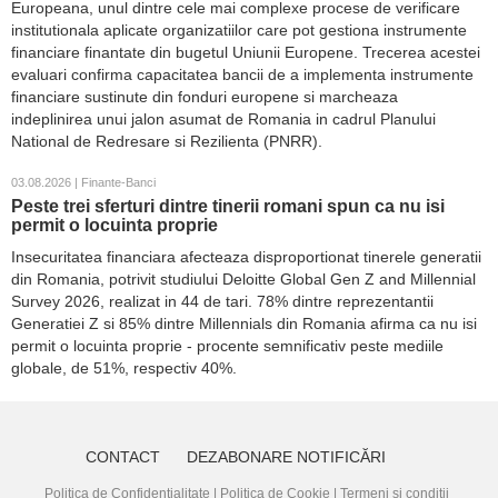
Europeana, unul dintre cele mai complexe procese de verificare
institutionala aplicate organizatiilor care pot gestiona instrumente
financiare finantate din bugetul Uniunii Europene. Trecerea acestei
evaluari confirma capacitatea bancii de a implementa instrumente
financiare sustinute din fonduri europene si marcheaza
indeplinirea unui jalon asumat de Romania in cadrul Planului
National de Redresare si Rezilienta (PNRR).
03.08.2026 | Finante-Banci
Peste trei sferturi dintre tinerii romani spun ca nu isi
permit o locuinta proprie
Insecuritatea financiara afecteaza disproportionat tinerele generatii
din Romania, potrivit studiului Deloitte Global Gen Z and Millennial
Survey 2026, realizat in 44 de tari. 78% dintre reprezentantii
Generatiei Z si 85% dintre Millennials din Romania afirma ca nu isi
permit o locuinta proprie - procente semnificativ peste mediile
globale, de 51%, respectiv 40%.
CONTACT
DEZABONARE NOTIFICĂRI
Politica de Confidențialitate
|
Politica de Cookie
|
Termeni și condiții