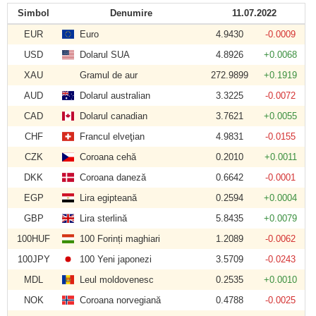
Simbol
Denumire
11.07.2022
EUR
Euro
4.9430
-0.0009
USD
Dolarul SUA
4.8926
+0.0068
XAU
Gramul de aur
272.9899
+0.1919
AUD
Dolarul australian
3.3225
-0.0072
CAD
Dolarul canadian
3.7621
+0.0055
CHF
Francul elveţian
4.9831
-0.0155
CZK
Coroana cehă
0.2010
+0.0011
DKK
Coroana daneză
0.6642
-0.0001
EGP
Lira egipteană
0.2594
+0.0004
GBP
Lira sterlină
5.8435
+0.0079
100HUF
100 Forinți maghiari
1.2089
-0.0062
100JPY
100 Yeni japonezi
3.5709
-0.0243
MDL
Leul moldovenesc
0.2535
+0.0010
NOK
Coroana norvegiană
0.4788
-0.0025