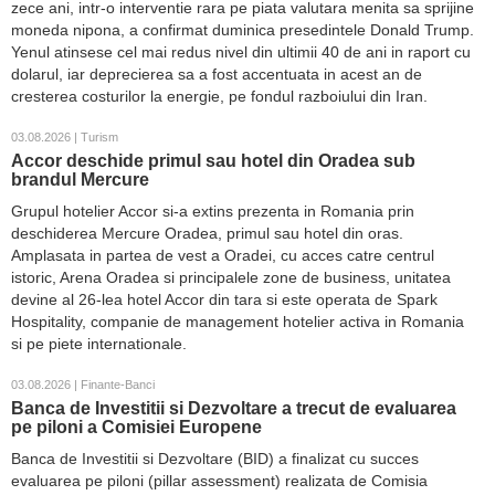
zece ani, intr-o interventie rara pe piata valutara menita sa sprijine
moneda nipona, a confirmat duminica presedintele Donald Trump.
Yenul atinsese cel mai redus nivel din ultimii 40 de ani in raport cu
dolarul, iar deprecierea sa a fost accentuata in acest an de
cresterea costurilor la energie, pe fondul razboiului din Iran.
03.08.2026 | Turism
Accor deschide primul sau hotel din Oradea sub
brandul Mercure
Grupul hotelier Accor si-a extins prezenta in Romania prin
deschiderea Mercure Oradea, primul sau hotel din oras.
Amplasata in partea de vest a Oradei, cu acces catre centrul
istoric, Arena Oradea si principalele zone de business, unitatea
devine al 26-lea hotel Accor din tara si este operata de Spark
Hospitality, companie de management hotelier activa in Romania
si pe piete internationale.
03.08.2026 | Finante-Banci
Banca de Investitii si Dezvoltare a trecut de evaluarea
pe piloni a Comisiei Europene
Banca de Investitii si Dezvoltare (BID) a finalizat cu succes
evaluarea pe piloni (pillar assessment) realizata de Comisia