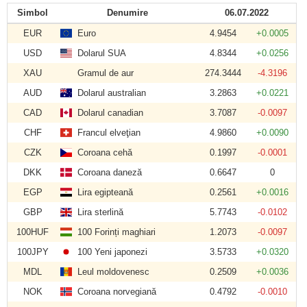
Simbol
Denumire
06.07.2022
EUR
Euro
4.9454
+0.0005
USD
Dolarul SUA
4.8344
+0.0256
XAU
Gramul de aur
274.3444
-4.3196
AUD
Dolarul australian
3.2863
+0.0221
CAD
Dolarul canadian
3.7087
-0.0097
CHF
Francul elveţian
4.9860
+0.0090
CZK
Coroana cehă
0.1997
-0.0001
DKK
Coroana daneză
0.6647
0
EGP
Lira egipteană
0.2561
+0.0016
GBP
Lira sterlină
5.7743
-0.0102
100HUF
100 Forinți maghiari
1.2073
-0.0097
100JPY
100 Yeni japonezi
3.5733
+0.0320
MDL
Leul moldovenesc
0.2509
+0.0036
NOK
Coroana norvegiană
0.4792
-0.0010