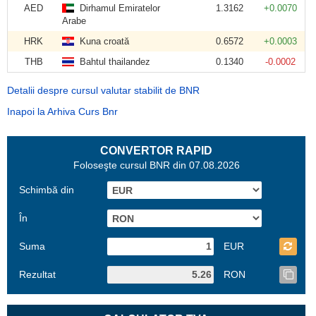
AED
Dirhamul Emiratelor
1.3162
+0.0070
Arabe
HRK
Kuna croată
0.6572
+0.0003
THB
Bahtul thailandez
0.1340
-0.0002
Detalii despre cursul valutar stabilit de BNR
Inapoi la Arhiva Curs Bnr
CONVERTOR RAPID
Foloseşte cursul BNR din 07.08.2026
Schimbă din
În
Suma
EUR
Rezultat
RON