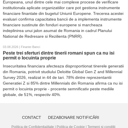
Europeana, unul dintre cele mai complexe procese de verificare
institutionala aplicate organizatiilor care pot gestiona instrumente
financiare finantate din bugetul Uniunii Europene. Trecerea acestei
evaluari confirma capacitatea bancii de a implementa instrumente
financiare sustinute din fonduri europene si marcheaza
indeplinirea unui jalon asumat de Romania in cadrul Planului
National de Redresare si Rezilienta (PNRR).
03.08.2026 | Finante-Banci
Peste trei sferturi dintre tinerii romani spun ca nu isi
permit o locuinta proprie
Insecuritatea financiara afecteaza disproportionat tinerele generatii
din Romania, potrivit studiului Deloitte Global Gen Z and Millennial
Survey 2026, realizat in 44 de tari. 78% dintre reprezentantii
Generatiei Z si 85% dintre Millennials din Romania afirma ca nu isi
permit o locuinta proprie - procente semnificativ peste mediile
globale, de 51%, respectiv 40%.
CONTACT
DEZABONARE NOTIFICĂRI
Politica de Confidențialitate
|
Politica de Cookie
|
Termeni și condiții