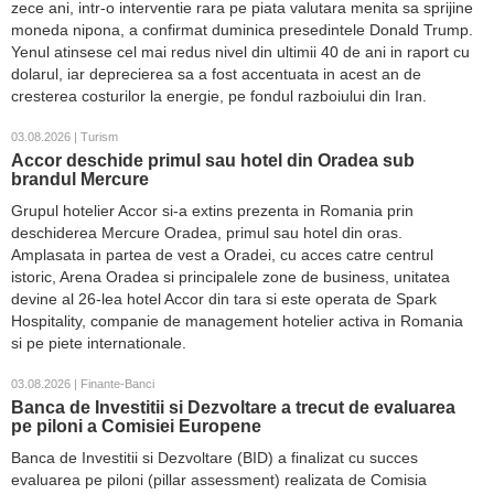
zece ani, intr-o interventie rara pe piata valutara menita sa sprijine
moneda nipona, a confirmat duminica presedintele Donald Trump.
Yenul atinsese cel mai redus nivel din ultimii 40 de ani in raport cu
dolarul, iar deprecierea sa a fost accentuata in acest an de
cresterea costurilor la energie, pe fondul razboiului din Iran.
03.08.2026 | Turism
Accor deschide primul sau hotel din Oradea sub
brandul Mercure
Grupul hotelier Accor si-a extins prezenta in Romania prin
deschiderea Mercure Oradea, primul sau hotel din oras.
Amplasata in partea de vest a Oradei, cu acces catre centrul
istoric, Arena Oradea si principalele zone de business, unitatea
devine al 26-lea hotel Accor din tara si este operata de Spark
Hospitality, companie de management hotelier activa in Romania
si pe piete internationale.
03.08.2026 | Finante-Banci
Banca de Investitii si Dezvoltare a trecut de evaluarea
pe piloni a Comisiei Europene
Banca de Investitii si Dezvoltare (BID) a finalizat cu succes
evaluarea pe piloni (pillar assessment) realizata de Comisia