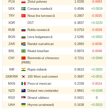
PLN
Zlotul polonez
1.0330
-0.0083
SEK
Coroana suedeză
0.4596
+0.0019
TRY
Noua lira turcească
0.2807
-0.0025
XDR
DST
6.3837
+0.0220
RUB
Rubla rusească
0.0753
-0.0029
BGN
Leva bulgarească
2.5285
+0.0002
ZAR
Randul sud-african
0.2893
-0.0030
BRL
Realul brazilian
0.8974
-0.0048
CNY
Renminbi-ul chinezesc
0.7211
+0.0040
(RMB)
INR
Rupia indiană
0.0610
+0.0003
100KRW
100 Woni sud-coreeni
0.3697
+0.0031
MXN
Peso-ul mexican
0.2339
-0.0014
NZD
Dolarul neo-zeelandez
2.9841
+0.0248
RSD
Dinarul sârbesc
0.0421
0
UAH
Hryvna ucraineană
0.1638
+0.0010