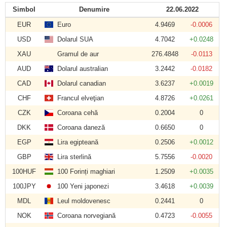
Simbol
Denumire
22.06.2022
EUR
Euro
4.9469
-0.0006
USD
Dolarul SUA
4.7042
+0.0248
XAU
Gramul de aur
276.4848
-0.0113
AUD
Dolarul australian
3.2442
-0.0182
CAD
Dolarul canadian
3.6237
+0.0019
CHF
Francul elveţian
4.8726
+0.0261
CZK
Coroana cehă
0.2004
0
DKK
Coroana daneză
0.6650
0
EGP
Lira egipteană
0.2506
+0.0012
GBP
Lira sterlină
5.7556
-0.0020
100HUF
100 Forinți maghiari
1.2509
+0.0035
100JPY
100 Yeni japonezi
3.4618
+0.0039
MDL
Leul moldovenesc
0.2441
0
NOK
Coroana norvegiană
0.4723
-0.0055