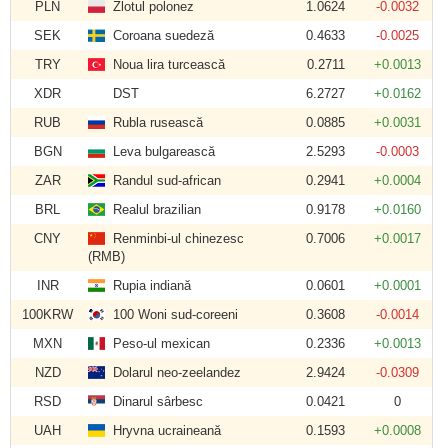
PLN
Zlotul polonez
1.0624
-0.0032
SEK
Coroana suedeză
0.4633
-0.0025
TRY
Noua lira turcească
0.2711
+0.0013
XDR
DST
6.2727
+0.0162
RUB
Rubla rusească
0.0885
+0.0031
BGN
Leva bulgarească
2.5293
-0.0003
ZAR
Randul sud-african
0.2941
+0.0004
BRL
Realul brazilian
0.9178
+0.0160
CNY
Renminbi-ul chinezesc
0.7006
+0.0017
(RMB)
INR
Rupia indiană
0.0601
+0.0001
100KRW
100 Woni sud-coreeni
0.3608
-0.0014
MXN
Peso-ul mexican
0.2336
+0.0013
NZD
Dolarul neo-zeelandez
2.9424
-0.0309
RSD
Dinarul sârbesc
0.0421
0
UAH
Hryvna ucraineană
0.1593
+0.0008