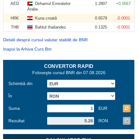
AED
Dirhamul Emiratelor
1.2807
+0.0067
Arabe
HRK
Kuna croată
0.6579
-0.0001
THB
Bahtul thailandez
0.1325
-0.0001
Detalii despre cursul valutar stabilit de BNR
Inapoi la Arhiva Curs Bnr
CONVERTOR RAPID
Foloseşte cursul BNR din 07.08.2026
Schimbă din
În
Suma
EUR
Rezultat
RON