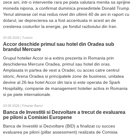
zece ani, intr-o interventie rara pe piata valutara menita sa sprijine
moneda nipona, a confirmat duminica presedintele Donald Trump.
Yenul atinsese cel mai redus nivel din ultimii 40 de ani in raport cu
dolarul, iar deprecierea sa a fost accentuata in acest an de
cresterea costurilor la energie, pe fondul razboiului din Iran.
03.08.2026 | Turism
Accor deschide primul sau hotel din Oradea sub
brandul Mercure
Grupul hotelier Accor si-a extins prezenta in Romania prin
deschiderea Mercure Oradea, primul sau hotel din oras.
Amplasata in partea de vest a Oradei, cu acces catre centrul
istoric, Arena Oradea si principalele zone de business, unitatea
devine al 26-lea hotel Accor din tara si este operata de Spark
Hospitality, companie de management hotelier activa in Romania
si pe piete internationale.
03.08.2026 | Finante-Banci
Banca de Investitii si Dezvoltare a trecut de evaluarea
pe piloni a Comisiei Europene
Banca de Investitii si Dezvoltare (BID) a finalizat cu succes
evaluarea pe piloni (pillar assessment) realizata de Comisia