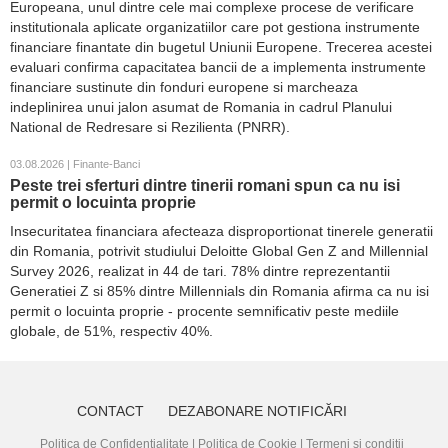
Europeana, unul dintre cele mai complexe procese de verificare
institutionala aplicate organizatiilor care pot gestiona instrumente
financiare finantate din bugetul Uniunii Europene. Trecerea acestei
evaluari confirma capacitatea bancii de a implementa instrumente
financiare sustinute din fonduri europene si marcheaza
indeplinirea unui jalon asumat de Romania in cadrul Planului
National de Redresare si Rezilienta (PNRR).
03.08.2026 | Finante-Banci
Peste trei sferturi dintre tinerii romani spun ca nu isi
permit o locuinta proprie
Insecuritatea financiara afecteaza disproportionat tinerele generatii
din Romania, potrivit studiului Deloitte Global Gen Z and Millennial
Survey 2026, realizat in 44 de tari. 78% dintre reprezentantii
Generatiei Z si 85% dintre Millennials din Romania afirma ca nu isi
permit o locuinta proprie - procente semnificativ peste mediile
globale, de 51%, respectiv 40%.
CONTACT
DEZABONARE NOTIFICĂRI
Politica de Confidențialitate
|
Politica de Cookie
|
Termeni și condiții