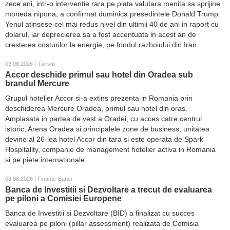
zece ani, intr-o interventie rara pe piata valutara menita sa sprijine
moneda nipona, a confirmat duminica presedintele Donald Trump.
Yenul atinsese cel mai redus nivel din ultimii 40 de ani in raport cu
dolarul, iar deprecierea sa a fost accentuata in acest an de
cresterea costurilor la energie, pe fondul razboiului din Iran.
03.08.2026 | Turism
Accor deschide primul sau hotel din Oradea sub
brandul Mercure
Grupul hotelier Accor si-a extins prezenta in Romania prin
deschiderea Mercure Oradea, primul sau hotel din oras.
Amplasata in partea de vest a Oradei, cu acces catre centrul
istoric, Arena Oradea si principalele zone de business, unitatea
devine al 26-lea hotel Accor din tara si este operata de Spark
Hospitality, companie de management hotelier activa in Romania
si pe piete internationale.
03.08.2026 | Finante-Banci
Banca de Investitii si Dezvoltare a trecut de evaluarea
pe piloni a Comisiei Europene
Banca de Investitii si Dezvoltare (BID) a finalizat cu succes
evaluarea pe piloni (pillar assessment) realizata de Comisia