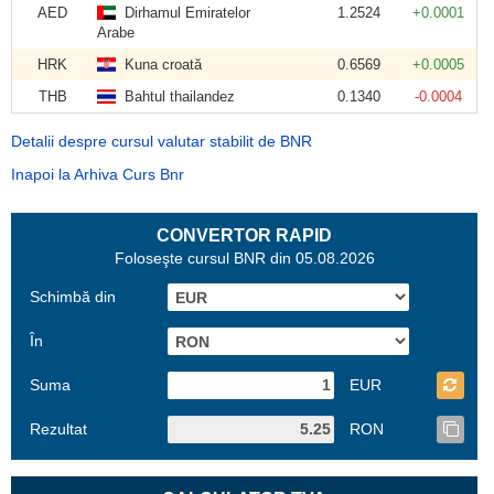
AED
Dirhamul Emiratelor
1.2524
+0.0001
Arabe
HRK
Kuna croată
0.6569
+0.0005
THB
Bahtul thailandez
0.1340
-0.0004
Detalii despre cursul valutar stabilit de BNR
Inapoi la Arhiva Curs Bnr
CONVERTOR RAPID
Foloseşte cursul BNR din 05.08.2026
Schimbă din
În
Suma
EUR
Rezultat
RON