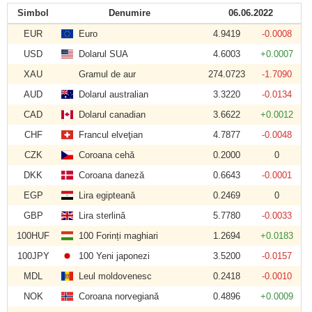
Simbol
Denumire
06.06.2022
EUR
Euro
4.9419
-0.0008
USD
Dolarul SUA
4.6003
+0.0007
XAU
Gramul de aur
274.0723
-1.7090
AUD
Dolarul australian
3.3220
-0.0134
CAD
Dolarul canadian
3.6622
+0.0012
CHF
Francul elveţian
4.7877
-0.0048
CZK
Coroana cehă
0.2000
0
DKK
Coroana daneză
0.6643
-0.0001
EGP
Lira egipteană
0.2469
0
GBP
Lira sterlină
5.7780
-0.0033
100HUF
100 Forinți maghiari
1.2694
+0.0183
100JPY
100 Yeni japonezi
3.5200
-0.0157
MDL
Leul moldovenesc
0.2418
-0.0010
NOK
Coroana norvegiană
0.4896
+0.0009