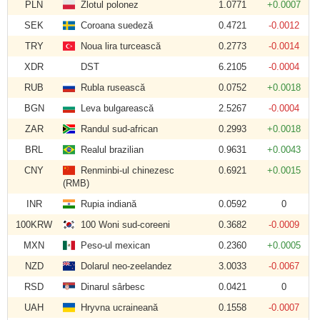
PLN
Zlotul polonez
1.0771
+0.0007
SEK
Coroana suedeză
0.4721
-0.0012
TRY
Noua lira turcească
0.2773
-0.0014
XDR
DST
6.2105
-0.0004
RUB
Rubla rusească
0.0752
+0.0018
BGN
Leva bulgarească
2.5267
-0.0004
ZAR
Randul sud-african
0.2993
+0.0018
BRL
Realul brazilian
0.9631
+0.0043
CNY
Renminbi-ul chinezesc
0.6921
+0.0015
(RMB)
INR
Rupia indiană
0.0592
0
100KRW
100 Woni sud-coreeni
0.3682
-0.0009
MXN
Peso-ul mexican
0.2360
+0.0005
NZD
Dolarul neo-zeelandez
3.0033
-0.0067
RSD
Dinarul sârbesc
0.0421
0
UAH
Hryvna ucraineană
0.1558
-0.0007