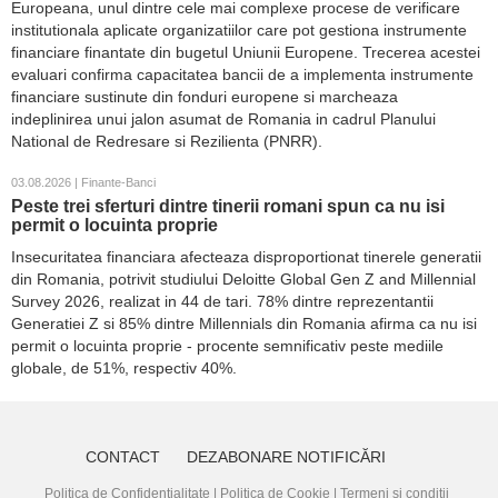
Europeana, unul dintre cele mai complexe procese de verificare
institutionala aplicate organizatiilor care pot gestiona instrumente
financiare finantate din bugetul Uniunii Europene. Trecerea acestei
evaluari confirma capacitatea bancii de a implementa instrumente
financiare sustinute din fonduri europene si marcheaza
indeplinirea unui jalon asumat de Romania in cadrul Planului
National de Redresare si Rezilienta (PNRR).
03.08.2026 | Finante-Banci
Peste trei sferturi dintre tinerii romani spun ca nu isi
permit o locuinta proprie
Insecuritatea financiara afecteaza disproportionat tinerele generatii
din Romania, potrivit studiului Deloitte Global Gen Z and Millennial
Survey 2026, realizat in 44 de tari. 78% dintre reprezentantii
Generatiei Z si 85% dintre Millennials din Romania afirma ca nu isi
permit o locuinta proprie - procente semnificativ peste mediile
globale, de 51%, respectiv 40%.
CONTACT
DEZABONARE NOTIFICĂRI
Politica de Confidențialitate
|
Politica de Cookie
|
Termeni și condiții