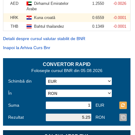
AED
Dirhamul Emiratelor
1.2550
-0.0026
Arabe
HRK
Kuna croată
0.6559
-0.0001
THB
Bahtul thailandez
0.1349
-0.0001
Detalii despre cursul valutar stabilit de BNR
Inapoi la Arhiva Curs Bnr
CONVERTOR RAPID
Foloseşte cursul BNR din 05.08.2026
Schimbă din
În
Suma
EUR
Rezultat
RON