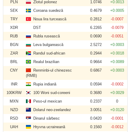
PLN
Zlotul polonez
1.0746
+0.0013
SEK
Coroana suedeză
0.4679
+0.0005
TRY
Noua lira turcească
0.2812
-0.0007
XDR
DST
6.2265
-0.0079
RUB
Rubla rusească
0.0690
-0.0051
BGN
Leva bulgarească
2.5272
+0.0003
ZAR
Randul sud-african
0.2944
+0.0018
BRL
Realul brazilian
0.9664
+0.0089
CNY
Renminbi-ul chinezesc
0.6867
+0.0003
(RMB)
INR
Rupia indiană
0.0594
-0.0002
100KRW
100 Woni sud-coreeni
0.3680
+0.0029
MXN
Peso-ul mexican
0.2337
0
NZD
Dolarul neo-zeelandez
3.0051
+0.0120
RSD
Dinarul sârbesc
0.0420
-0.0001
UAH
Hryvna ucraineană
0.1560
-0.0012