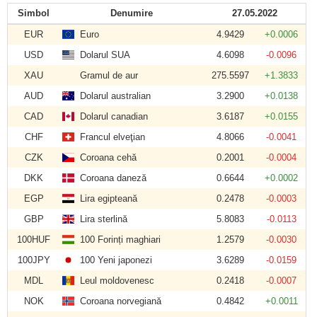
Simbol
Denumire
27.05.2022
EUR
Euro
4.9429
+0.0006
USD
Dolarul SUA
4.6098
-0.0096
XAU
Gramul de aur
275.5597
+1.3833
AUD
Dolarul australian
3.2900
+0.0138
CAD
Dolarul canadian
3.6187
+0.0155
CHF
Francul elveţian
4.8066
-0.0041
CZK
Coroana cehă
0.2001
-0.0004
DKK
Coroana daneză
0.6644
+0.0002
EGP
Lira egipteană
0.2478
-0.0003
GBP
Lira sterlină
5.8083
-0.0113
100HUF
100 Forinți maghiari
1.2579
-0.0030
100JPY
100 Yeni japonezi
3.6289
-0.0159
MDL
Leul moldovenesc
0.2418
-0.0007
NOK
Coroana norvegiană
0.4842
+0.0011