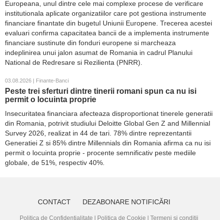
Europeana, unul dintre cele mai complexe procese de verificare
institutionala aplicate organizatiilor care pot gestiona instrumente
financiare finantate din bugetul Uniunii Europene. Trecerea acestei
evaluari confirma capacitatea bancii de a implementa instrumente
financiare sustinute din fonduri europene si marcheaza
indeplinirea unui jalon asumat de Romania in cadrul Planului
National de Redresare si Rezilienta (PNRR).
03.08.2026 | Finante-Banci
Peste trei sferturi dintre tinerii romani spun ca nu isi
permit o locuinta proprie
Insecuritatea financiara afecteaza disproportionat tinerele generatii
din Romania, potrivit studiului Deloitte Global Gen Z and Millennial
Survey 2026, realizat in 44 de tari. 78% dintre reprezentantii
Generatiei Z si 85% dintre Millennials din Romania afirma ca nu isi
permit o locuinta proprie - procente semnificativ peste mediile
globale, de 51%, respectiv 40%.
CONTACT
DEZABONARE NOTIFICĂRI
Politica de Confidențialitate
|
Politica de Cookie
|
Termeni și condiții